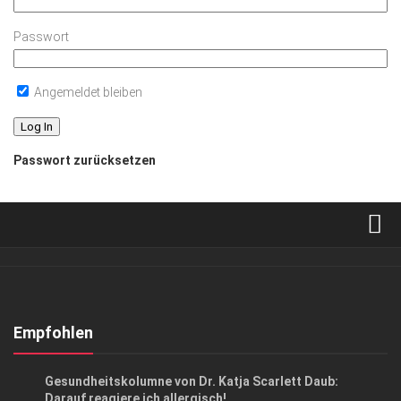
Passwort
Angemeldet bleiben
Passwort zurücksetzen
Verkaufsstellen
Abonnement
Kontakt, Impressum
Empfohlen
Datenschutzerklärung
ANZEIGE
/
GESUND & SCHÖN
Gesundheitskolumne von Dr. Katja Scarlett Daub:
AGB
Darauf reagiere ich allergisch!