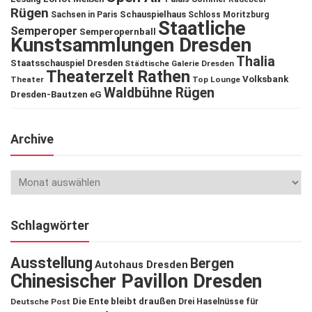
Rügen
Schauspielhaus
Sachsen in Paris
Schloss Moritzburg
Staatliche
Semperoper
Semperopernball
Kunstsammlungen Dresden
Thalia
Staatsschauspiel Dresden
Städtische Galerie Dresden
Theaterzelt Rathen
Volksbank
Theater
Top Lounge
Waldbühne Rügen
Dresden-Bautzen eG
Archive
Schlagwörter
Ausstellung
Bergen
Autohaus Dresden
Chinesischer Pavillon Dresden
Die Ente bleibt draußen
Deutsche Post
Drei Haselnüsse für