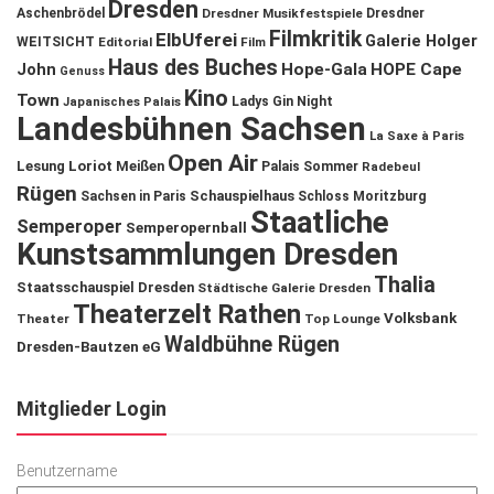
Dresden
Aschenbrödel
Dresdner Musikfestspiele
Dresdner
Filmkritik
ElbUferei
Galerie Holger
WEITSICHT
Editorial
Film
Haus des Buches
John
Hope-Gala
HOPE Cape
Genuss
Kino
Town
Ladys Gin Night
Japanisches Palais
Landesbühnen Sachsen
La Saxe à Paris
Open Air
Lesung
Loriot
Meißen
Palais Sommer
Radebeul
Rügen
Schauspielhaus
Sachsen in Paris
Schloss Moritzburg
Staatliche
Semperoper
Semperopernball
Kunstsammlungen Dresden
Thalia
Staatsschauspiel Dresden
Städtische Galerie Dresden
Theaterzelt Rathen
Volksbank
Theater
Top Lounge
Waldbühne Rügen
Dresden-Bautzen eG
Mitglieder Login
Benutzername