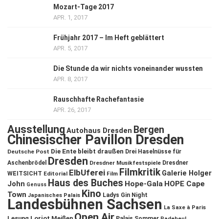
Mozart-Tage 2017
APR. 1, 2017
Frühjahr 2017 – Im Heft geblättert
APR. 5, 2017
Die Stunde da wir nichts voneinander wussten
APR. 8, 2017
Rauschhafte Rachefantasie
APR. 26, 2017
Ausstellung
Bergen
Autohaus Dresden
Chinesischer Pavillon Dresden
Die Ente bleibt draußen
Deutsche Post
Drei Haselnüsse für
Dresden
Aschenbrödel
Dresdner Musikfestspiele
Dresdner
Filmkritik
ElbUferei
Galerie Holger
WEITSICHT
Editorial
Film
Haus des Buches
John
Hope-Gala
HOPE Cape
Genuss
Kino
Town
Ladys Gin Night
Japanisches Palais
Landesbühnen Sachsen
La Saxe à Paris
Open Air
Lesung
Loriot
Meißen
Palais Sommer
Radebeul