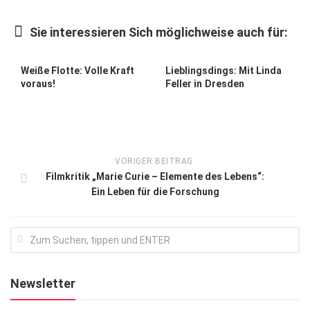
Kunst & Kultur
Sie interessieren Sich möglichweise auch für:
Lifestyle
Ausflug & Reise
Weiße Flotte: Volle Kraft
Lieblingsdings: Mit Linda
voraus!
Feller in Dresden
Podcast
Top Branchen
SACHSEN IN PARIS
VORIGER BEITRAG:
Filmkritik „Marie Curie – Elemente des Lebens“:
Ein Leben für die Forschung
Newsletter