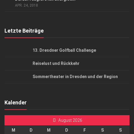
APR. 24, 2018
Top Gesundheitsforum Dresden / Ostsachsen
Mediadaten
Letzte Beiträge
13. Dresdner Golfball Challenge
Reiselust und Rückkehr
Sommertheater in Dresden und der Region
Kalender
August 2026
M
D
M
D
F
S
S