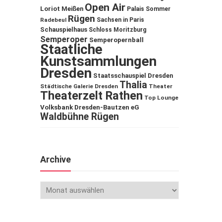
Open Air
Loriot
Meißen
Palais Sommer
Rügen
Sachsen in Paris
Radebeul
Schauspielhaus
Schloss Moritzburg
Semperoper
Semperopernball
Staatliche
Kunstsammlungen
Dresden
Staatsschauspiel Dresden
Thalia
Städtische Galerie Dresden
Theater
Theaterzelt Rathen
Top Lounge
Volksbank Dresden-Bautzen eG
Waldbühne Rügen
Archive