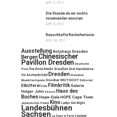
APR. 5, 2017
Die Stunde da wir nichts
voneinander wussten
APR. 8, 2017
Rauschhafte Rachefantasie
APR. 26, 2017
Ausstellung
Autohaus Dresden
Chinesischer
Bergen
Pavillon Dresden
Deutsche
Die Ente bleibt draußen
Post
Drei Haselnüsse
Dresden
für Aschenbrödel
Dresdner
Musikfestspiele
Dresdner WEITSICHT
Editorial
Filmkritik
ElbUferei
Galerie
Film
Haus des
Holger John
Genuss
Buches
Hope-Gala
HOPE Cape Town
Kino
Ladys Gin Night
Japanisches Palais
Landesbühnen
Sachsen
Lesung
La Saxe à Paris