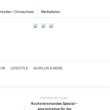
Dresden / Ostsachsen
Mediadaten
TUR
LIFESTYLE
AUSFLUG & REISE
VORIGER BEITRAG:
Kochsternstunden Spezial –
eine Initiative für die