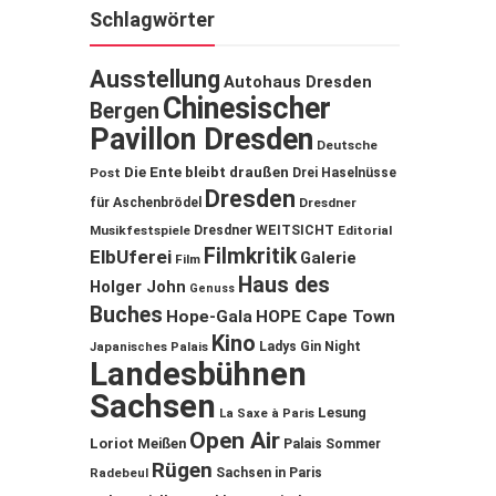
Schlagwörter
Ausstellung
Autohaus Dresden
Chinesischer
Bergen
Pavillon Dresden
Deutsche
Die Ente bleibt draußen
Post
Drei Haselnüsse
Dresden
für Aschenbrödel
Dresdner
Musikfestspiele
Dresdner WEITSICHT
Editorial
Filmkritik
ElbUferei
Galerie
Film
Haus des
Holger John
Genuss
Buches
Hope-Gala
HOPE Cape Town
Kino
Ladys Gin Night
Japanisches Palais
Landesbühnen
Sachsen
Lesung
La Saxe à Paris
Open Air
Loriot
Meißen
Palais Sommer
Rügen
Sachsen in Paris
Radebeul