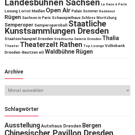
Landesbühnen Sachsen
La Saxe à Paris
Open Air
Lesung
Loriot
Meißen
Palais Sommer
Radebeul
Rügen
Schauspielhaus
Sachsen in Paris
Schloss Moritzburg
Staatliche
Semperoper
Semperopernball
Kunstsammlungen Dresden
Thalia
Staatsschauspiel Dresden
Städtische Galerie Dresden
Theaterzelt Rathen
Volksbank
Theater
Top Lounge
Waldbühne Rügen
Dresden-Bautzen eG
Archive
Schlagwörter
Ausstellung
Bergen
Autohaus Dresden
Chinesischer Pavillon Dresden