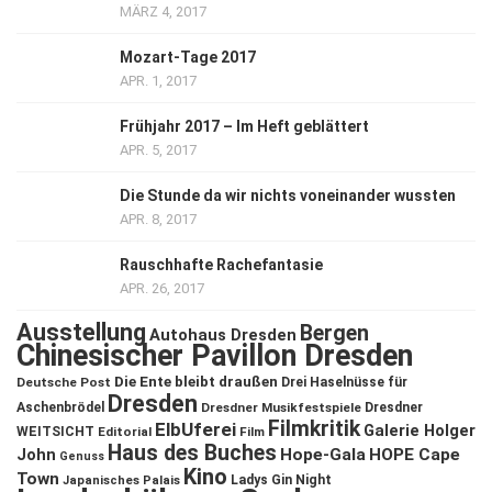
MÄRZ 4, 2017
Mozart-Tage 2017
APR. 1, 2017
Frühjahr 2017 – Im Heft geblättert
APR. 5, 2017
Die Stunde da wir nichts voneinander wussten
APR. 8, 2017
Rauschhafte Rachefantasie
APR. 26, 2017
Ausstellung
Bergen
Autohaus Dresden
Chinesischer Pavillon Dresden
Die Ente bleibt draußen
Deutsche Post
Drei Haselnüsse für
Dresden
Aschenbrödel
Dresdner Musikfestspiele
Dresdner
Filmkritik
ElbUferei
Galerie Holger
WEITSICHT
Editorial
Film
Haus des Buches
John
Hope-Gala
HOPE Cape
Genuss
Kino
Town
Ladys Gin Night
Japanisches Palais