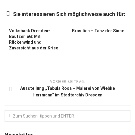
Kunst & Kultur
Sie interessieren Sich möglichweise auch für:
Lifestyle
Ausflug & Reise
Volksbank Dresden-
Brasilien – Tanz der Sinne
Bautzen eG: Mit
Podcast
Rückenwind und
Zuversicht aus der Krise
Top Branchen
SACHSEN IN PARIS
VORIGER BEITRAG:
Ausstellung „Tabula Rosa – Malerei von Wiebke
Herrmann“ im Stadtarchiv Dresden
Newsletter