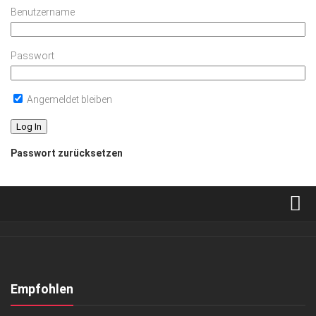
Benutzername
Passwort
Angemeldet bleiben
Passwort zurücksetzen
Verkaufsstellen
Abonnement
Kontakt, Impressum
Empfohlen
Datenschutzerklärung
ANZEIGE
/
AUSFLUG & REISE
/
LIFESTYLE