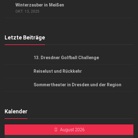
Winterzauber in Meißen
AGB
OKT. 13, 2025
Top Gesundheitsforum Dresden / Ostsachsen
Mediadaten
Letzte Beiträge
13. Dresdner Golfball Challenge
Reiselust und Rückkehr
Sommertheater in Dresden und der Region
Kalender
August 2026