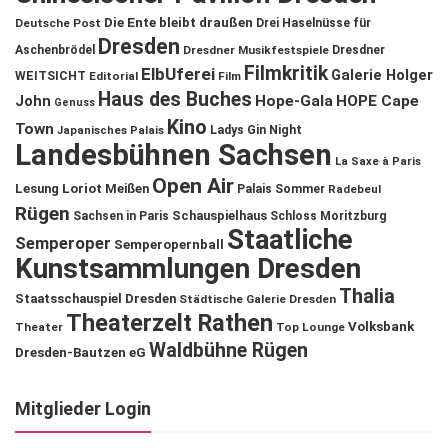
Die Ente bleibt draußen
Deutsche Post
Drei Haselnüsse für
Dresden
Aschenbrödel
Dresdner Musikfestspiele
Dresdner
Filmkritik
ElbUferei
Galerie Holger
WEITSICHT
Editorial
Film
Haus des Buches
John
Hope-Gala
HOPE Cape
Genuss
Kino
Town
Ladys Gin Night
Japanisches Palais
Landesbühnen Sachsen
La Saxe à Paris
Open Air
Lesung
Loriot
Meißen
Palais Sommer
Radebeul
Rügen
Schauspielhaus
Sachsen in Paris
Schloss Moritzburg
Staatliche
Semperoper
Semperopernball
Kunstsammlungen Dresden
Thalia
Staatsschauspiel Dresden
Städtische Galerie Dresden
Theaterzelt Rathen
Volksbank
Theater
Top Lounge
Waldbühne Rügen
Dresden-Bautzen eG
Mitglieder Login