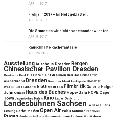
APR. 1, 2017
Frühjahr 2017 – Im Heft geblättert
APR. 5, 2017
Die Stunde da wir nichts voneinander wussten
APR. 8, 2017
Rauschhafte Rachefantasie
APR. 26, 2017
Ausstellung
Bergen
Autohaus Dresden
Chinesischer Pavillon Dresden
Die Ente bleibt draußen
Deutsche Post
Drei Haselnüsse für
Dresden
Aschenbrödel
Dresdner Musikfestspiele
Dresdner
Filmkritik
ElbUferei
Galerie Holger
WEITSICHT
Editorial
Film
Haus des Buches
John
Hope-Gala
HOPE Cape
Genuss
Kino
Town
Ladys Gin Night
Japanisches Palais
Landesbühnen Sachsen
La Saxe à Paris
Open Air
Lesung
Loriot
Meißen
Palais Sommer
Radebeul
Rügen
Schauspielhaus
Sachsen in Paris
Schloss Moritzburg