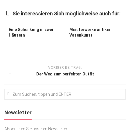
Kunst & Kultur
Sie interessieren Sich möglichweise auch für:
Lifestyle
Ausflug & Reise
Eine Schenkung in zwei
Meisterwerke antiker
Häusern
Vasenkunst
Podcast
Top Branchen
SACHSEN IN PARIS
VORIGER BEITRAG:
Der Weg zum perfekten Outfit
Newsletter
Abonnieren Sie unseren Newsletter