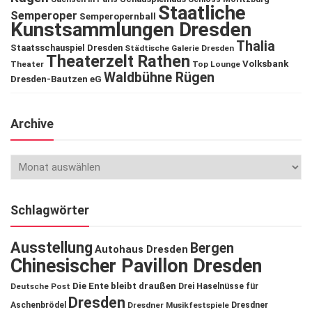
Staatliche
Semperoper
Semperopernball
Kunstsammlungen Dresden
Thalia
Staatsschauspiel Dresden
Städtische Galerie Dresden
Theaterzelt Rathen
Volksbank
Theater
Top Lounge
Waldbühne Rügen
Dresden-Bautzen eG
Archive
Schlagwörter
Ausstellung
Bergen
Autohaus Dresden
Chinesischer Pavillon Dresden
Die Ente bleibt draußen
Deutsche Post
Drei Haselnüsse für
Dresden
Aschenbrödel
Dresdner Musikfestspiele
Dresdner