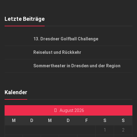
Top Gesundheitsforum Dresden / Ostsachsen
Mediadaten
Letzte Beiträge
13. Dresdner Golfball Challenge
Reiselust und Rückkehr
Sommertheater in Dresden und der Region
Kalender
August 2026
M
D
M
D
F
S
S
1
2