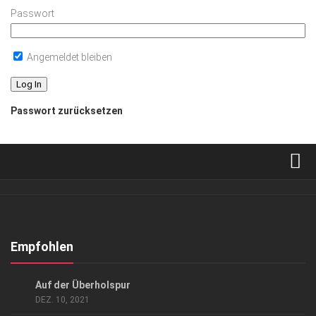
Passwort
Angemeldet bleiben
Passwort zurücksetzen
Verkaufsstellen
Abonnement
Kontakt, Impressum
Empfohlen
Datenschutzerklärung
GESELLSCHAFT
/
GESELLSCHAFT
Auf der Überholspur
AGB
DEZ. 10, 2021