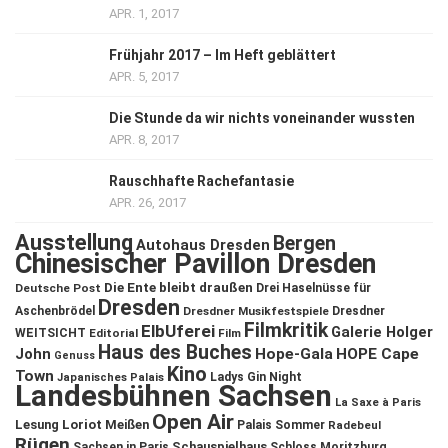
APR. 1, 2017
Frühjahr 2017 – Im Heft geblättert
APR. 5, 2017
Die Stunde da wir nichts voneinander wussten
APR. 8, 2017
Rauschhafte Rachefantasie
APR. 26, 2017
Ausstellung
Bergen
Autohaus Dresden
Chinesischer Pavillon Dresden
Die Ente bleibt draußen
Deutsche Post
Drei Haselnüsse für
Dresden
Aschenbrödel
Dresdner Musikfestspiele
Dresdner
Filmkritik
ElbUferei
Galerie Holger
WEITSICHT
Editorial
Film
Haus des Buches
John
Hope-Gala
HOPE Cape
Genuss
Kino
Town
Ladys Gin Night
Japanisches Palais
Landesbühnen Sachsen
La Saxe à Paris
Open Air
Lesung
Loriot
Meißen
Palais Sommer
Radebeul
Rügen
Schauspielhaus
Sachsen in Paris
Schloss Moritzburg