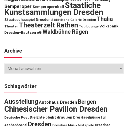
Staatliche
Semperoper
Semperopernball
Kunstsammlungen Dresden
Thalia
Staatsschauspiel Dresden
Städtische Galerie Dresden
Theaterzelt Rathen
Volksbank
Theater
Top Lounge
Waldbühne Rügen
Dresden-Bautzen eG
Archive
Schlagwörter
Ausstellung
Bergen
Autohaus Dresden
Chinesischer Pavillon Dresden
Die Ente bleibt draußen
Deutsche Post
Drei Haselnüsse für
Dresden
Aschenbrödel
Dresdner Musikfestspiele
Dresdner