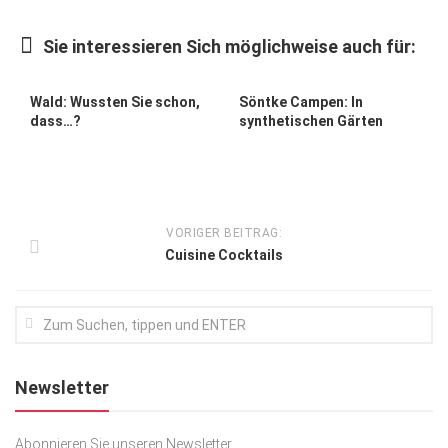
Kunst & Kultur
Sie interessieren Sich möglichweise auch für:
Lifestyle
Ausflug & Reise
Wald: Wussten Sie schon,
Söntke Campen: In
dass…?
synthetischen Gärten
Podcast
Top Branchen
SACHSEN IN PARIS
VORIGER BEITRAG:
Cuisine Cocktails
Newsletter
Abonnieren Sie unseren Newsletter