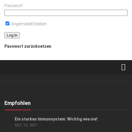
Passwort
Angemeldet bleiben
Passwort zurücksetzen
Verkaufsstellen
Abonnement
Kontakt, Impressum
Empfohlen
Datenschutzerklärung
GESELLSCHAFT
Ein starkes Immunsystem: Wichtig wie nie!
AGB
DEZ. 10, 2021