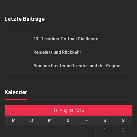
Top Gesundheitsforum Dresden / Ostsachsen
Mediadaten
Letzte Beiträge
13. Dresdner Golfball Challenge
Reiselust und Rückkehr
Sommertheater in Dresden und der Region
Kalender
August 2026
M
D
M
D
F
S
S
1
2