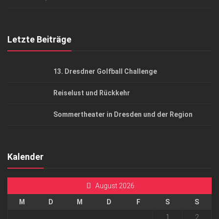
Top Gesundheitsforum Dresden / Ostsachsen
Mediadaten
Letzte Beiträge
13. Dresdner Golfball Challenge
Reiselust und Rückkehr
Sommertheater in Dresden und der Region
Kalender
August 2026
M
D
M
D
F
S
S
1
2