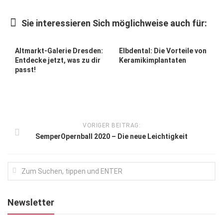
Kunst & Kultur
Sie interessieren Sich möglichweise auch für:
Lifestyle
Ausflug & Reise
Altmarkt-Galerie Dresden:
Elbdental: Die Vorteile von
Entdecke jetzt, was zu dir
Keramikimplantaten
Podcast
passt!
Top Branchen
SACHSEN IN PARIS
VORIGER BEITRAG:
SemperOpernball 2020 – Die neue Leichtigkeit
Newsletter