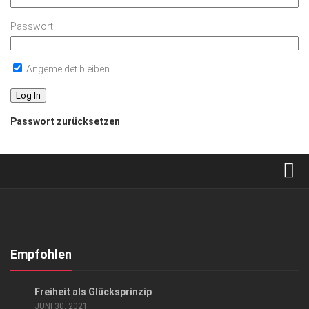
Passwort
Angemeldet bleiben
Passwort zurücksetzen
Verkaufsstellen
Abonnement
Kontakt, Impressum
Empfohlen
Datenschutzerklärung
LIFESTYLE
Freiheit als Glücksprinzip
AGB
JUNI 30, 2021