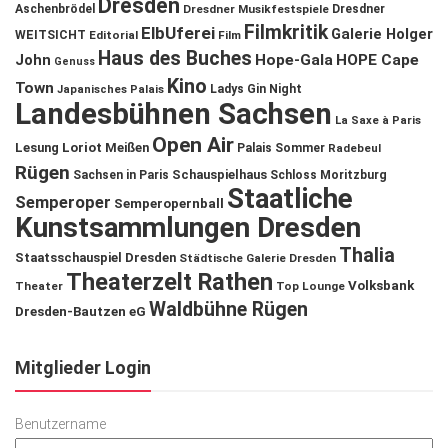
Dresden
Aschenbrödel
Dresdner Musikfestspiele
Dresdner
Filmkritik
ElbUferei
Galerie Holger
WEITSICHT
Editorial
Film
Haus des Buches
John
Hope-Gala
HOPE Cape
Genuss
Kino
Town
Ladys Gin Night
Japanisches Palais
Landesbühnen Sachsen
La Saxe à Paris
Open Air
Lesung
Loriot
Meißen
Palais Sommer
Radebeul
Rügen
Schauspielhaus
Sachsen in Paris
Schloss Moritzburg
Staatliche
Semperoper
Semperopernball
Kunstsammlungen Dresden
Thalia
Staatsschauspiel Dresden
Städtische Galerie Dresden
Theaterzelt Rathen
Volksbank
Theater
Top Lounge
Waldbühne Rügen
Dresden-Bautzen eG
Mitglieder Login
Benutzername