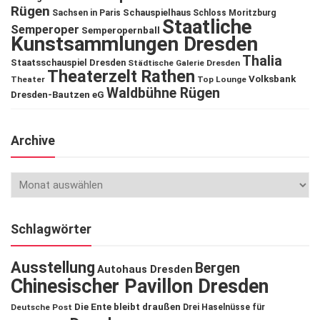
Rügen
Schauspielhaus
Sachsen in Paris
Schloss Moritzburg
Staatliche
Semperoper
Semperopernball
Kunstsammlungen Dresden
Thalia
Staatsschauspiel Dresden
Städtische Galerie Dresden
Theaterzelt Rathen
Volksbank
Theater
Top Lounge
Waldbühne Rügen
Dresden-Bautzen eG
Archive
Schlagwörter
Ausstellung
Bergen
Autohaus Dresden
Chinesischer Pavillon Dresden
Die Ente bleibt draußen
Deutsche Post
Drei Haselnüsse für