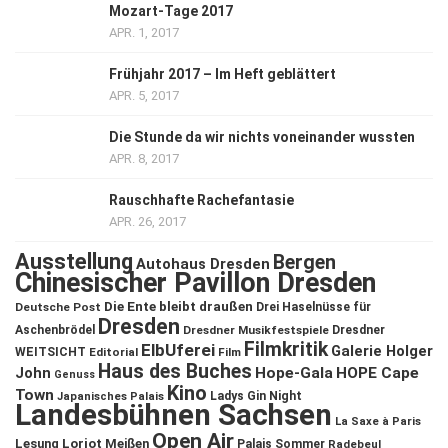
Mozart-Tage 2017
APR. 1, 2017
Frühjahr 2017 – Im Heft geblättert
APR. 5, 2017
Die Stunde da wir nichts voneinander wussten
APR. 8, 2017
Rauschhafte Rachefantasie
APR. 26, 2017
Ausstellung
Bergen
Autohaus Dresden
Chinesischer Pavillon Dresden
Die Ente bleibt draußen
Deutsche Post
Drei Haselnüsse für
Dresden
Aschenbrödel
Dresdner Musikfestspiele
Dresdner
Filmkritik
ElbUferei
Galerie Holger
WEITSICHT
Editorial
Film
Haus des Buches
John
Hope-Gala
HOPE Cape
Genuss
Kino
Town
Ladys Gin Night
Japanisches Palais
Landesbühnen Sachsen
La Saxe à Paris
Open Air
Lesung
Loriot
Meißen
Palais Sommer
Radebeul