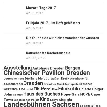
Mozart-Tage 2017
APR. 1, 2017
Frühjahr 2017 – Im Heft geblättert
APR. 5, 2017
Die Stunde da wir nichts voneinander wussten
APR. 8, 2017
Rauschhafte Rachefantasie
APR. 26, 2017
Ausstellung
Bergen
Autohaus Dresden
Chinesischer Pavillon Dresden
Die Ente bleibt draußen
Deutsche Post
Drei Haselnüsse für
Dresden
Aschenbrödel
Dresdner Musikfestspiele
Dresdner
Filmkritik
ElbUferei
Galerie Holger
WEITSICHT
Editorial
Film
Haus des Buches
John
Hope-Gala
HOPE Cape
Genuss
Kino
Town
Ladys Gin Night
Japanisches Palais
Landesbühnen Sachsen
La Saxe à Paris