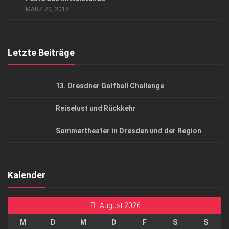
AGB
MÄRZ 20, 2018
Top Gesundheitsforum Dresden / Ostsachsen
Mediadaten
Letzte Beiträge
13. Dresdner Golfball Challenge
Reiselust und Rückkehr
Sommertheater in Dresden und der Region
Kalender
August 2026
M
D
M
D
F
S
S