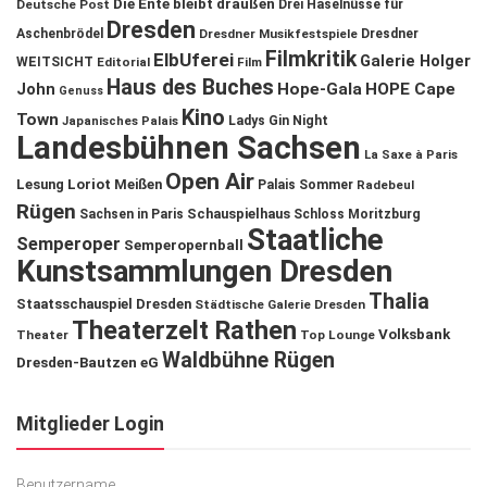
Die Ente bleibt draußen
Deutsche Post
Drei Haselnüsse für
Dresden
Aschenbrödel
Dresdner Musikfestspiele
Dresdner
Filmkritik
ElbUferei
Galerie Holger
WEITSICHT
Editorial
Film
Haus des Buches
John
Hope-Gala
HOPE Cape
Genuss
Kino
Town
Ladys Gin Night
Japanisches Palais
Landesbühnen Sachsen
La Saxe à Paris
Open Air
Lesung
Loriot
Meißen
Palais Sommer
Radebeul
Rügen
Schauspielhaus
Sachsen in Paris
Schloss Moritzburg
Staatliche
Semperoper
Semperopernball
Kunstsammlungen Dresden
Thalia
Staatsschauspiel Dresden
Städtische Galerie Dresden
Theaterzelt Rathen
Volksbank
Theater
Top Lounge
Waldbühne Rügen
Dresden-Bautzen eG
Mitglieder Login
Benutzername