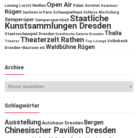
Open Air
Lesung
Loriot
Meißen
Palais Sommer
Radebeul
Rügen
Schauspielhaus
Sachsen in Paris
Schloss Moritzburg
Staatliche
Semperoper
Semperopernball
Kunstsammlungen Dresden
Thalia
Staatsschauspiel Dresden
Städtische Galerie Dresden
Theaterzelt Rathen
Volksbank
Theater
Top Lounge
Waldbühne Rügen
Dresden-Bautzen eG
Archive
Schlagwörter
Ausstellung
Bergen
Autohaus Dresden
Chinesischer Pavillon Dresden