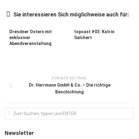
Kunst & Kultur
Sie interessieren Sich möglichweise auch für:
Lifestyle
Ausflug & Reise
Dresdner Ostern mit
topcast #03: Katrin
exklusiver
Salchert
Podcast
Abendveranstaltung
Top Branchen
SACHSEN IN PARIS
VORIGER BEITRAG:
Dr. Herrmann GmbH & Co. – Die richtige
Beschichtung
Newsletter