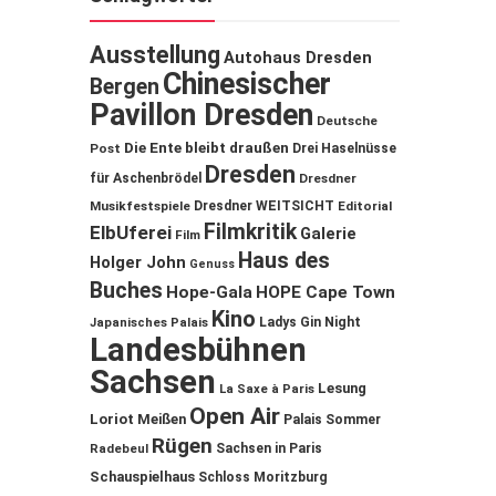
Ausstellung
Autohaus Dresden
Chinesischer
Bergen
Pavillon Dresden
Deutsche
Die Ente bleibt draußen
Post
Drei Haselnüsse
Dresden
für Aschenbrödel
Dresdner
Musikfestspiele
Dresdner WEITSICHT
Editorial
Filmkritik
ElbUferei
Galerie
Film
Haus des
Holger John
Genuss
Buches
Hope-Gala
HOPE Cape Town
Kino
Ladys Gin Night
Japanisches Palais
Landesbühnen
Sachsen
Lesung
La Saxe à Paris
Open Air
Loriot
Meißen
Palais Sommer
Rügen
Sachsen in Paris
Radebeul
Schauspielhaus
Schloss Moritzburg