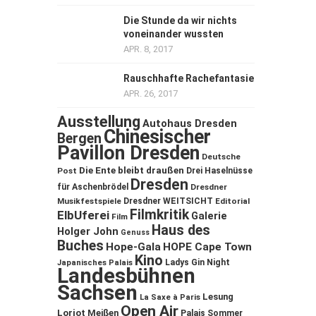
Die Stunde da wir nichts
voneinander wussten
APR. 8, 2017
Rauschhafte Rachefantasie
APR. 26, 2017
Ausstellung
Autohaus Dresden
Chinesischer
Bergen
Pavillon Dresden
Deutsche
Die Ente bleibt draußen
Post
Drei Haselnüsse
Dresden
für Aschenbrödel
Dresdner
Musikfestspiele
Dresdner WEITSICHT
Editorial
Filmkritik
ElbUferei
Galerie
Film
Haus des
Holger John
Genuss
Buches
Hope-Gala
HOPE Cape Town
Kino
Ladys Gin Night
Japanisches Palais
Landesbühnen
Sachsen
Lesung
La Saxe à Paris
Open Air
Loriot
Meißen
Palais Sommer