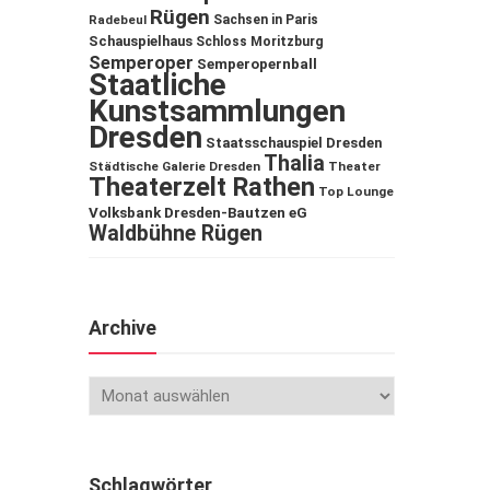
Rügen
Sachsen in Paris
Radebeul
Schauspielhaus
Schloss Moritzburg
Semperoper
Semperopernball
Staatliche
Kunstsammlungen
Dresden
Staatsschauspiel Dresden
Thalia
Städtische Galerie Dresden
Theater
Theaterzelt Rathen
Top Lounge
Volksbank Dresden-Bautzen eG
Waldbühne Rügen
Archive
Schlagwörter