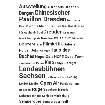
Ausstellung
Autohaus Dresden
Chinesischer
Bergen
Pavillon Dresden
Deutsche
Die Ente bleibt draußen
Post
Drei Haselnüsse
Dresden
für Aschenbrödel
Dresdner
Musikfestspiele
Dresdner WEITSICHT
Editorial
Filmkritik
ElbUferei
Galerie
Film
Haus des
Holger John
Genuss
Buches
Hope-Gala
HOPE Cape Town
Kino
Ladys Gin Night
Japanisches Palais
Landesbühnen
Sachsen
Lesung
La Saxe à Paris
Open Air
Loriot
Meißen
Palais Sommer
Rügen
Sachsen in Paris
Radebeul
Schauspielhaus
Schloss Moritzburg
Semperoper
Semperopernball