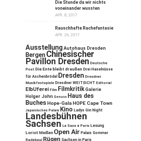
Die Stunde da wir nichts
voneinander wussten
APR. 8, 2017
Rauschhafte Rachefantasie
APR. 26, 2017
Ausstellung
Autohaus Dresden
Chinesischer
Bergen
Pavillon Dresden
Deutsche
Die Ente bleibt draußen
Post
Drei Haselnüsse
Dresden
für Aschenbrödel
Dresdner
Musikfestspiele
Dresdner WEITSICHT
Editorial
Filmkritik
ElbUferei
Galerie
Film
Haus des
Holger John
Genuss
Buches
Hope-Gala
HOPE Cape Town
Kino
Ladys Gin Night
Japanisches Palais
Landesbühnen
Sachsen
Lesung
La Saxe à Paris
Open Air
Loriot
Meißen
Palais Sommer
Rügen
Sachsen in Paris
Radebeul