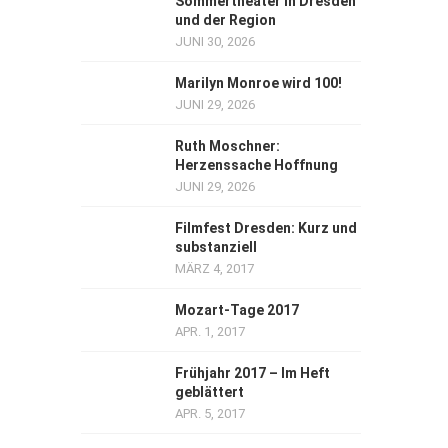
Sommertheater in Dresden
und der Region
JUNI 30, 2026
Marilyn Monroe wird 100!
JUNI 29, 2026
Ruth Moschner:
Herzenssache Hoffnung
JUNI 29, 2026
Filmfest Dresden: Kurz und
substanziell
MÄRZ 4, 2017
Mozart-Tage 2017
APR. 1, 2017
Frühjahr 2017 – Im Heft
geblättert
APR. 5, 2017