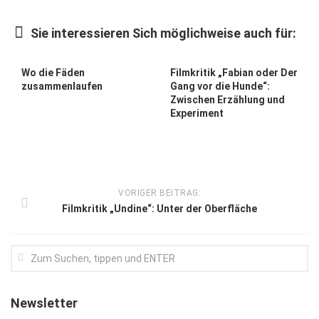
Kunst & Kultur
Sie interessieren Sich möglichweise auch für:
Lifestyle
Ausflug & Reise
Wo die Fäden
Filmkritik „Fabian oder Der
zusammenlaufen
Gang vor die Hunde“:
Podcast
Zwischen Erzählung und
Experiment
Top Branchen
SACHSEN IN PARIS
VORIGER BEITRAG:
Filmkritik „Undine“: Unter der Oberfläche
Newsletter