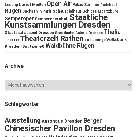
Open Air
Lesung
Loriot
Meißen
Palais Sommer
Radebeul
Rügen
Schauspielhaus
Sachsen in Paris
Schloss Moritzburg
Staatliche
Semperoper
Semperopernball
Kunstsammlungen Dresden
Thalia
Staatsschauspiel Dresden
Städtische Galerie Dresden
Theaterzelt Rathen
Volksbank
Theater
Top Lounge
Waldbühne Rügen
Dresden-Bautzen eG
Archive
Schlagwörter
Ausstellung
Bergen
Autohaus Dresden
Chinesischer Pavillon Dresden