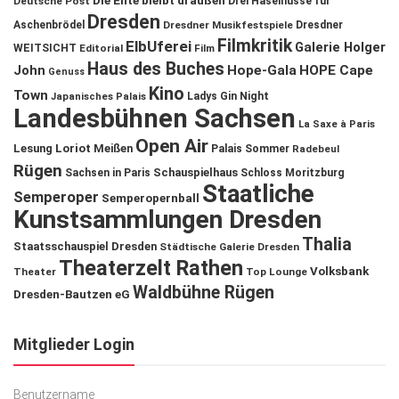
Die Ente bleibt draußen
Deutsche Post
Drei Haselnüsse für
Dresden
Aschenbrödel
Dresdner Musikfestspiele
Dresdner
Filmkritik
ElbUferei
Galerie Holger
WEITSICHT
Editorial
Film
Haus des Buches
John
Hope-Gala
HOPE Cape
Genuss
Kino
Town
Ladys Gin Night
Japanisches Palais
Landesbühnen Sachsen
La Saxe à Paris
Open Air
Lesung
Loriot
Meißen
Palais Sommer
Radebeul
Rügen
Schauspielhaus
Sachsen in Paris
Schloss Moritzburg
Staatliche
Semperoper
Semperopernball
Kunstsammlungen Dresden
Thalia
Staatsschauspiel Dresden
Städtische Galerie Dresden
Theaterzelt Rathen
Volksbank
Theater
Top Lounge
Waldbühne Rügen
Dresden-Bautzen eG
Mitglieder Login
Benutzername