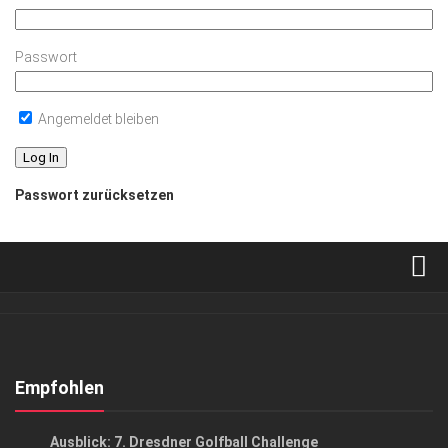
Passwort
Angemeldet bleiben
Passwort zurücksetzen
Verkaufsstellen
Abonnement
Kontakt, Impressum
Empfohlen
Datenschutzerklärung
LIFESTYLE & LUXUS
/
SPORT
Ausblick: 7. Dresdner Golfball Challenge