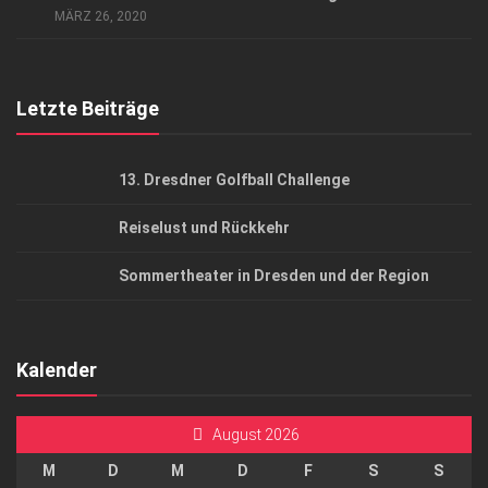
AGB
MÄRZ 26, 2020
Top Gesundheitsforum Dresden / Ostsachsen
Mediadaten
Letzte Beiträge
13. Dresdner Golfball Challenge
Reiselust und Rückkehr
Sommertheater in Dresden und der Region
Kalender
August 2026
M
D
M
D
F
S
S