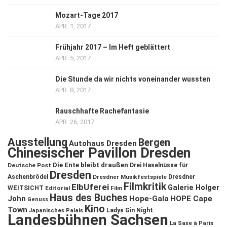
Mozart-Tage 2017
APR. 1, 2017
Frühjahr 2017 – Im Heft geblättert
APR. 5, 2017
Die Stunde da wir nichts voneinander wussten
APR. 8, 2017
Rauschhafte Rachefantasie
APR. 26, 2017
Ausstellung
Bergen
Autohaus Dresden
Chinesischer Pavillon Dresden
Die Ente bleibt draußen
Deutsche Post
Drei Haselnüsse für
Dresden
Aschenbrödel
Dresdner Musikfestspiele
Dresdner
Filmkritik
ElbUferei
Galerie Holger
WEITSICHT
Editorial
Film
Haus des Buches
John
Hope-Gala
HOPE Cape
Genuss
Kino
Town
Ladys Gin Night
Japanisches Palais
Landesbühnen Sachsen
La Saxe à Paris