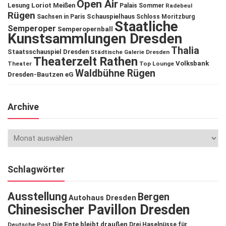
Open Air
Lesung
Loriot
Meißen
Palais Sommer
Radebeul
Rügen
Schauspielhaus
Sachsen in Paris
Schloss Moritzburg
Staatliche
Semperoper
Semperopernball
Kunstsammlungen Dresden
Thalia
Staatsschauspiel Dresden
Städtische Galerie Dresden
Theaterzelt Rathen
Volksbank
Theater
Top Lounge
Waldbühne Rügen
Dresden-Bautzen eG
Archive
Schlagwörter
Ausstellung
Bergen
Autohaus Dresden
Chinesischer Pavillon Dresden
Die Ente bleibt draußen
Deutsche Post
Drei Haselnüsse für