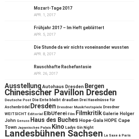
Mozart-Tage 2017
APR. 1, 2017
Frühjahr 2017 – Im Heft geblättert
APR. 5, 2017
Die Stunde da wir nichts voneinander wussten
APR. 8, 2017
Rauschhafte Rachefantasie
APR. 26, 2017
Ausstellung
Bergen
Autohaus Dresden
Chinesischer Pavillon Dresden
Die Ente bleibt draußen
Deutsche Post
Drei Haselnüsse für
Dresden
Aschenbrödel
Dresdner Musikfestspiele
Dresdner
Filmkritik
ElbUferei
Galerie Holger
WEITSICHT
Editorial
Film
Haus des Buches
John
Hope-Gala
HOPE Cape
Genuss
Kino
Town
Ladys Gin Night
Japanisches Palais
Landesbühnen Sachsen
La Saxe à Paris