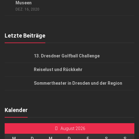
AGB
Museen
DEZ. 16, 2020
Top Gesundheitsforum Dresden / Ostsachsen
Mediadaten
Letzte Beiträge
13. Dresdner Golfball Challenge
Reiselust und Rückkehr
Sommertheater in Dresden und der Region
Kalender
August 2026
M
D
M
D
F
S
S