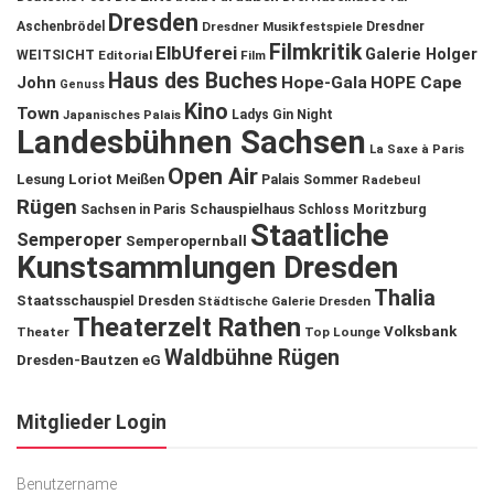
Dresden
Aschenbrödel
Dresdner Musikfestspiele
Dresdner
Filmkritik
ElbUferei
Galerie Holger
WEITSICHT
Editorial
Film
Haus des Buches
John
Hope-Gala
HOPE Cape
Genuss
Kino
Town
Ladys Gin Night
Japanisches Palais
Landesbühnen Sachsen
La Saxe à Paris
Open Air
Lesung
Loriot
Meißen
Palais Sommer
Radebeul
Rügen
Schauspielhaus
Sachsen in Paris
Schloss Moritzburg
Staatliche
Semperoper
Semperopernball
Kunstsammlungen Dresden
Thalia
Staatsschauspiel Dresden
Städtische Galerie Dresden
Theaterzelt Rathen
Volksbank
Theater
Top Lounge
Waldbühne Rügen
Dresden-Bautzen eG
Mitglieder Login
Benutzername