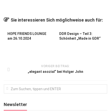
Kunst & Kultur
Lifestyle
Sie interessieren Sich möglichweise auch für:
Ausflug & Reise
HOPE FRIENDS LOUNGE
DDR Design – Teil 3:
Podcast
am 26.10.2024
Schönheit „Made in GDR“
Top Branchen
SACHSEN IN PARIS
VORIGER BEITRAG:
„elegant asozial” bei Holger John
Newsletter