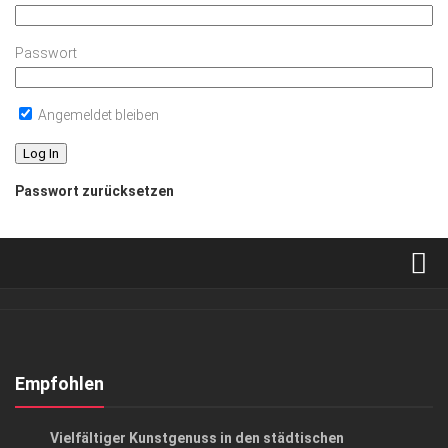
Passwort
Angemeldet bleiben
Passwort zurücksetzen
Verkaufsstellen
Abonnement
Kontakt, Impressum
Empfohlen
Datenschutzerklärung
KUNST & KULTUR
Vielfältiger Kunstgenuss in den städtischen