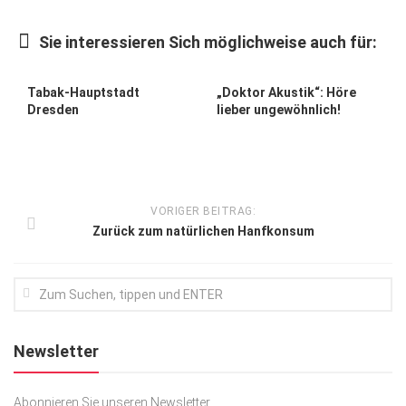
Kunst & Kultur
Sie interessieren Sich möglichweise auch für:
Lifestyle
Ausflug & Reise
Tabak-Hauptstadt
„Doktor Akustik“: Höre
Dresden
lieber ungewöhnlich!
Podcast
Top Branchen
SACHSEN IN PARIS
VORIGER BEITRAG:
Zurück zum natürlichen Hanfkonsum
Newsletter
Abonnieren Sie unseren Newsletter