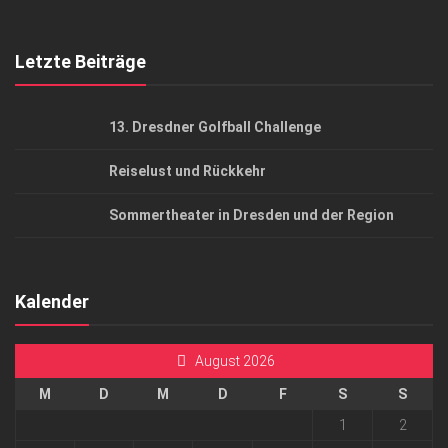
Top Gesundheitsforum Dresden / Ostsachsen
Mediadaten
Letzte Beiträge
13. Dresdner Golfball Challenge
Reiselust und Rückkehr
Sommertheater in Dresden und der Region
Kalender
August 2026
M
D
M
D
F
S
S
1
2