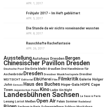
APR. 1, 2017
Frühjahr 2017 – Im Heft geblättert
APR. 5, 2017
Die Stunde da wir nichts voneinander wussten
APR. 8, 2017
Rauschhafte Rachefantasie
APR. 26, 2017
Ausstellung
Bergen
Autohaus Dresden
Chinesischer Pavillon Dresden
Die Ente bleibt draußen
Deutsche Post
Drei Haselnüsse für
Dresden
Aschenbrödel
Dresdner Musikfestspiele
Dresdner
Filmkritik
ElbUferei
Galerie Holger
WEITSICHT
Editorial
Film
Haus des Buches
John
Hope-Gala
HOPE Cape
Genuss
Kino
Town
Ladys Gin Night
Japanisches Palais
Landesbühnen Sachsen
La Saxe à Paris
Open Air
Lesung
Loriot
Meißen
Palais Sommer
Radebeul
Rügen
Schauspielhaus
Sachsen in Paris
Schloss Moritzburg