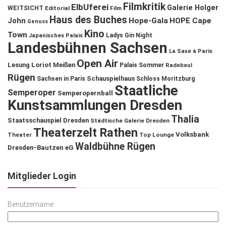
Filmkritik
ElbUferei
Galerie Holger
WEITSICHT
Editorial
Film
Haus des Buches
John
Hope-Gala
HOPE Cape
Genuss
Kino
Town
Ladys Gin Night
Japanisches Palais
Landesbühnen Sachsen
La Saxe à Paris
Open Air
Lesung
Loriot
Meißen
Palais Sommer
Radebeul
Rügen
Schauspielhaus
Sachsen in Paris
Schloss Moritzburg
Staatliche
Semperoper
Semperopernball
Kunstsammlungen Dresden
Thalia
Staatsschauspiel Dresden
Städtische Galerie Dresden
Theaterzelt Rathen
Volksbank
Theater
Top Lounge
Waldbühne Rügen
Dresden-Bautzen eG
Mitglieder Login
Benutzername