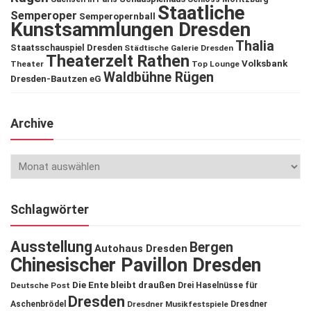
Staatliche
Semperoper
Semperopernball
Kunstsammlungen Dresden
Thalia
Staatsschauspiel Dresden
Städtische Galerie Dresden
Theaterzelt Rathen
Volksbank
Theater
Top Lounge
Waldbühne Rügen
Dresden-Bautzen eG
Archive
Schlagwörter
Ausstellung
Bergen
Autohaus Dresden
Chinesischer Pavillon Dresden
Die Ente bleibt draußen
Deutsche Post
Drei Haselnüsse für
Dresden
Aschenbrödel
Dresdner Musikfestspiele
Dresdner