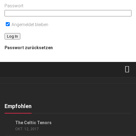
Passwort
Angemeldet bleiben
Passwort zurücksetzen
Verkaufsstellen
Abonnement
Kontakt, Impressum
Empfohlen
Datenschutzerklärung
ANZEIGE
/
KUNST & KULTUR
The Celtic Tenors
AGB
OKT. 12, 2017