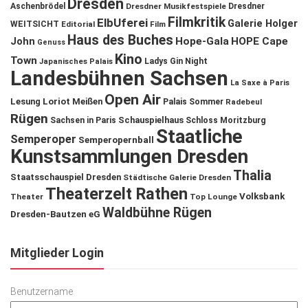
Dresden
Aschenbrödel
Dresdner Musikfestspiele
Dresdner
Filmkritik
ElbUferei
Galerie Holger
WEITSICHT
Editorial
Film
Haus des Buches
John
Hope-Gala
HOPE Cape
Genuss
Kino
Town
Ladys Gin Night
Japanisches Palais
Landesbühnen Sachsen
La Saxe à Paris
Open Air
Lesung
Loriot
Meißen
Palais Sommer
Radebeul
Rügen
Schauspielhaus
Sachsen in Paris
Schloss Moritzburg
Staatliche
Semperoper
Semperopernball
Kunstsammlungen Dresden
Thalia
Staatsschauspiel Dresden
Städtische Galerie Dresden
Theaterzelt Rathen
Volksbank
Theater
Top Lounge
Waldbühne Rügen
Dresden-Bautzen eG
Mitglieder Login
Benutzername