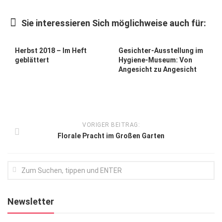
Kunst & Kultur
Sie interessieren Sich möglichweise auch für:
Lifestyle
Ausflug & Reise
Herbst 2018 – Im Heft
Gesichter-Ausstellung im
geblättert
Hygiene-Museum: Von
Podcast
Angesicht zu Angesicht
Top Branchen
SACHSEN IN PARIS
VORIGER BEITRAG:
Florale Pracht im Großen Garten
Newsletter