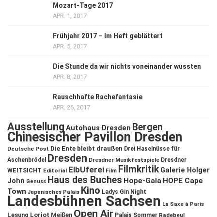
Mozart-Tage 2017
APR. 1, 2017
Frühjahr 2017 – Im Heft geblättert
APR. 5, 2017
Die Stunde da wir nichts voneinander wussten
APR. 8, 2017
Rauschhafte Rachefantasie
APR. 26, 2017
Ausstellung
Bergen
Autohaus Dresden
Chinesischer Pavillon Dresden
Die Ente bleibt draußen
Deutsche Post
Drei Haselnüsse für
Dresden
Aschenbrödel
Dresdner Musikfestspiele
Dresdner
Filmkritik
ElbUferei
Galerie Holger
WEITSICHT
Editorial
Film
Haus des Buches
John
Hope-Gala
HOPE Cape
Genuss
Kino
Town
Ladys Gin Night
Japanisches Palais
Landesbühnen Sachsen
La Saxe à Paris
Open Air
Lesung
Loriot
Meißen
Palais Sommer
Radebeul