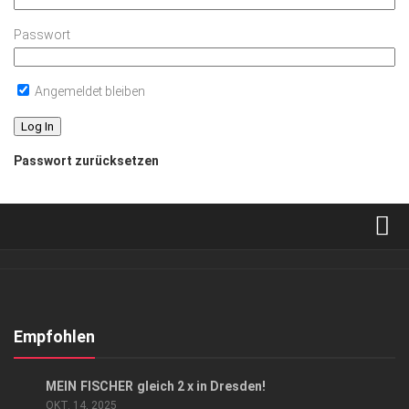
Passwort
Angemeldet bleiben
Passwort zurücksetzen
Verkaufsstellen
Abonnement
Kontakt, Impressum
Empfohlen
Datenschutzerklärung
ANZEIGE
/
LIFESTYLE
MEIN FISCHER gleich 2 x in Dresden!
AGB
OKT. 14, 2025