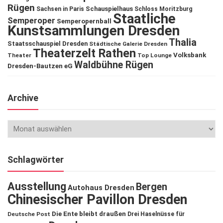
Rügen
Schauspielhaus
Sachsen in Paris
Schloss Moritzburg
Staatliche
Semperoper
Semperopernball
Kunstsammlungen Dresden
Thalia
Staatsschauspiel Dresden
Städtische Galerie Dresden
Theaterzelt Rathen
Volksbank
Theater
Top Lounge
Waldbühne Rügen
Dresden-Bautzen eG
Archive
Schlagwörter
Ausstellung
Bergen
Autohaus Dresden
Chinesischer Pavillon Dresden
Die Ente bleibt draußen
Deutsche Post
Drei Haselnüsse für