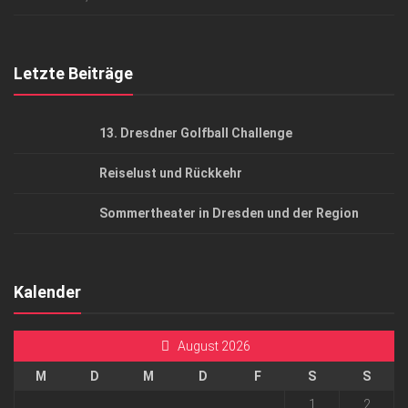
Top Gesundheitsforum Dresden / Ostsachsen
Mediadaten
Letzte Beiträge
13. Dresdner Golfball Challenge
Reiselust und Rückkehr
Sommertheater in Dresden und der Region
Kalender
August 2026
M
D
M
D
F
S
S
1
2