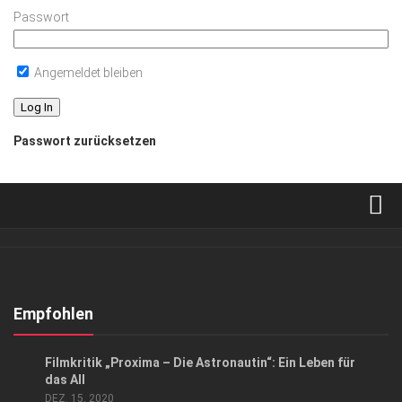
Passwort
Angemeldet bleiben
Passwort zurücksetzen
Verkaufsstellen
Abonnement
Kontakt, Impressum
Empfohlen
Datenschutzerklärung
KUNST & KULTUR
Filmkritik „Proxima – Die Astronautin“: Ein Leben für
AGB
das All
DEZ. 15, 2020