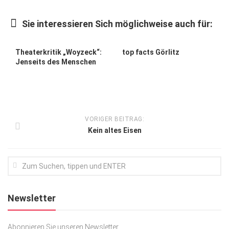
Kunst & Kultur
Sie interessieren Sich möglichweise auch für:
Lifestyle
Ausflug & Reise
Theaterkritik „Woyzeck“:
top facts Görlitz
Jenseits des Menschen
Podcast
Top Branchen
SACHSEN IN PARIS
VORIGER BEITRAG:
Kein altes Eisen
Newsletter
Abonnieren Sie unseren Newsletter