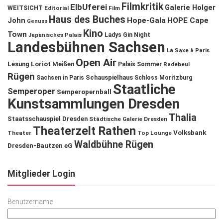
Filmkritik
ElbUferei
Galerie Holger
WEITSICHT
Editorial
Film
Haus des Buches
John
Hope-Gala
HOPE Cape
Genuss
Kino
Town
Ladys Gin Night
Japanisches Palais
Landesbühnen Sachsen
La Saxe à Paris
Open Air
Lesung
Loriot
Meißen
Palais Sommer
Radebeul
Rügen
Schauspielhaus
Sachsen in Paris
Schloss Moritzburg
Staatliche
Semperoper
Semperopernball
Kunstsammlungen Dresden
Thalia
Staatsschauspiel Dresden
Städtische Galerie Dresden
Theaterzelt Rathen
Volksbank
Theater
Top Lounge
Waldbühne Rügen
Dresden-Bautzen eG
Mitglieder Login
Benutzername