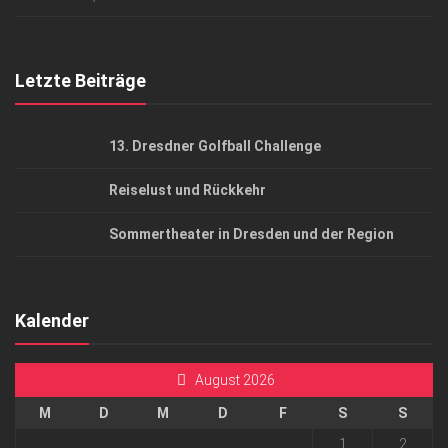
Top Gesundheitsforum Dresden / Ostsachsen
Mediadaten
Letzte Beiträge
13. Dresdner Golfball Challenge
Reiselust und Rückkehr
Sommertheater in Dresden und der Region
Kalender
August 2026
M
D
M
D
F
S
S
1
2