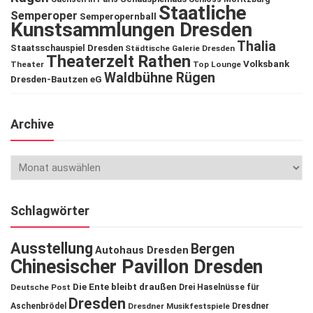
Staatliche
Semperoper
Semperopernball
Kunstsammlungen Dresden
Thalia
Staatsschauspiel Dresden
Städtische Galerie Dresden
Theaterzelt Rathen
Volksbank
Theater
Top Lounge
Waldbühne Rügen
Dresden-Bautzen eG
Archive
Schlagwörter
Ausstellung
Bergen
Autohaus Dresden
Chinesischer Pavillon Dresden
Die Ente bleibt draußen
Deutsche Post
Drei Haselnüsse für
Dresden
Aschenbrödel
Dresdner Musikfestspiele
Dresdner