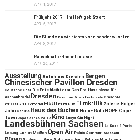
APR. 1, 2017
Frühjahr 2017 – Im Heft geblättert
APR. 5, 2017
Die Stunde da wir nichts voneinander wussten
APR. 8, 2017
Rauschhafte Rachefantasie
APR. 26, 2017
Ausstellung
Bergen
Autohaus Dresden
Chinesischer Pavillon Dresden
Die Ente bleibt draußen
Deutsche Post
Drei Haselnüsse für
Dresden
Aschenbrödel
Dresdner Musikfestspiele
Dresdner
Filmkritik
ElbUferei
Galerie Holger
WEITSICHT
Editorial
Film
Haus des Buches
John
Hope-Gala
HOPE Cape
Genuss
Kino
Town
Ladys Gin Night
Japanisches Palais
Landesbühnen Sachsen
La Saxe à Paris
Open Air
Lesung
Loriot
Meißen
Palais Sommer
Radebeul
Rügen
Schauspielhaus
Sachsen in Paris
Schloss Moritzburg