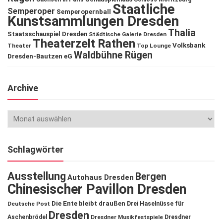
Staatliche
Semperoper
Semperopernball
Kunstsammlungen Dresden
Thalia
Staatsschauspiel Dresden
Städtische Galerie Dresden
Theaterzelt Rathen
Volksbank
Theater
Top Lounge
Waldbühne Rügen
Dresden-Bautzen eG
Archive
Schlagwörter
Ausstellung
Bergen
Autohaus Dresden
Chinesischer Pavillon Dresden
Die Ente bleibt draußen
Deutsche Post
Drei Haselnüsse für
Dresden
Aschenbrödel
Dresdner Musikfestspiele
Dresdner