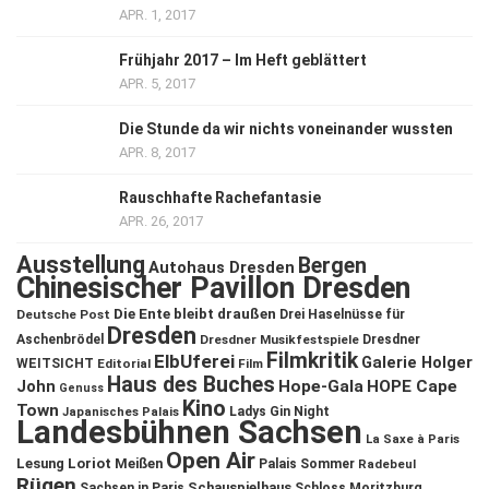
APR. 1, 2017
Frühjahr 2017 – Im Heft geblättert
APR. 5, 2017
Die Stunde da wir nichts voneinander wussten
APR. 8, 2017
Rauschhafte Rachefantasie
APR. 26, 2017
Ausstellung
Bergen
Autohaus Dresden
Chinesischer Pavillon Dresden
Die Ente bleibt draußen
Deutsche Post
Drei Haselnüsse für
Dresden
Aschenbrödel
Dresdner Musikfestspiele
Dresdner
Filmkritik
ElbUferei
Galerie Holger
WEITSICHT
Editorial
Film
Haus des Buches
John
Hope-Gala
HOPE Cape
Genuss
Kino
Town
Ladys Gin Night
Japanisches Palais
Landesbühnen Sachsen
La Saxe à Paris
Open Air
Lesung
Loriot
Meißen
Palais Sommer
Radebeul
Rügen
Schauspielhaus
Sachsen in Paris
Schloss Moritzburg