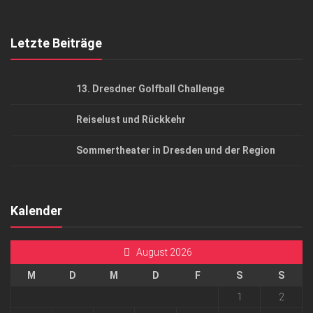
Top Gesundheitsforum Dresden / Ostsachsen
Mediadaten
Letzte Beiträge
13. Dresdner Golfball Challenge
Reiselust und Rückkehr
Sommertheater in Dresden und der Region
Kalender
August 2026
M
D
M
D
F
S
S
1
2