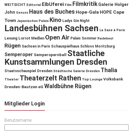
Filmkritik
ElbUferei
Galerie Holger
WEITSICHT
Editorial
Film
Haus des Buches
John
Hope-Gala
HOPE Cape
Genuss
Kino
Town
Ladys Gin Night
Japanisches Palais
Landesbühnen Sachsen
La Saxe à Paris
Open Air
Lesung
Loriot
Meißen
Palais Sommer
Radebeul
Rügen
Schauspielhaus
Sachsen in Paris
Schloss Moritzburg
Staatliche
Semperoper
Semperopernball
Kunstsammlungen Dresden
Thalia
Staatsschauspiel Dresden
Städtische Galerie Dresden
Theaterzelt Rathen
Volksbank
Theater
Top Lounge
Waldbühne Rügen
Dresden-Bautzen eG
Mitglieder Login
Benutzername