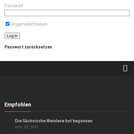
Passwort
Angemeldet bleiben
Passwort zurücksetzen
Verkaufsstellen
Abonnement
Kontakt, Impressum
Empfohlen
Datenschutzerklärung
GENUSS
Die Sächsische Weinlese hat begonnen
AGB
AUG. 23, 2023