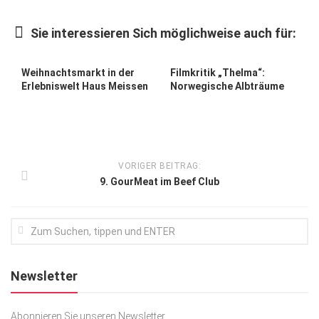
Kunst & Kultur
Sie interessieren Sich möglichweise auch für:
Lifestyle
Ausflug & Reise
Weihnachtsmarkt in der
Filmkritik „Thelma“:
Erlebniswelt Haus Meissen
Norwegische Albträume
Podcast
Top Branchen
SACHSEN IN PARIS
VORIGER BEITRAG:
9. GourMeat im Beef Club
Newsletter
Abonnieren Sie unseren Newsletter