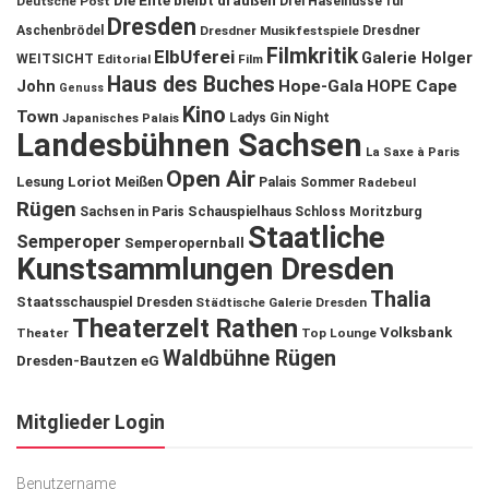
Die Ente bleibt draußen
Deutsche Post
Drei Haselnüsse für
Dresden
Aschenbrödel
Dresdner Musikfestspiele
Dresdner
Filmkritik
ElbUferei
Galerie Holger
WEITSICHT
Editorial
Film
Haus des Buches
John
Hope-Gala
HOPE Cape
Genuss
Kino
Town
Ladys Gin Night
Japanisches Palais
Landesbühnen Sachsen
La Saxe à Paris
Open Air
Lesung
Loriot
Meißen
Palais Sommer
Radebeul
Rügen
Schauspielhaus
Sachsen in Paris
Schloss Moritzburg
Staatliche
Semperoper
Semperopernball
Kunstsammlungen Dresden
Thalia
Staatsschauspiel Dresden
Städtische Galerie Dresden
Theaterzelt Rathen
Volksbank
Theater
Top Lounge
Waldbühne Rügen
Dresden-Bautzen eG
Mitglieder Login
Benutzername