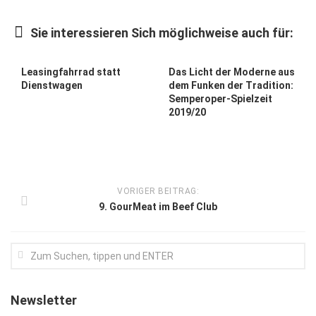
Kunst & Kultur
Sie interessieren Sich möglichweise auch für:
Lifestyle
Ausflug & Reise
Leasingfahrrad statt
Das Licht der Moderne aus
Dienstwagen
dem Funken der Tradition:
Podcast
Semperoper-Spielzeit
2019/20
Top Branchen
SACHSEN IN PARIS
VORIGER BEITRAG:
9. GourMeat im Beef Club
Newsletter