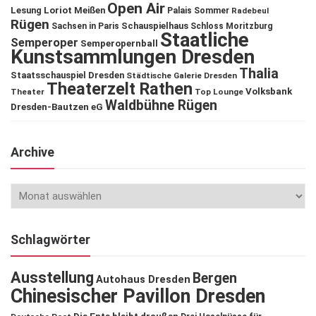
Open Air
Lesung
Loriot
Meißen
Palais Sommer
Radebeul
Rügen
Schauspielhaus
Sachsen in Paris
Schloss Moritzburg
Staatliche
Semperoper
Semperopernball
Kunstsammlungen Dresden
Thalia
Staatsschauspiel Dresden
Städtische Galerie Dresden
Theaterzelt Rathen
Volksbank
Theater
Top Lounge
Waldbühne Rügen
Dresden-Bautzen eG
Archive
Schlagwörter
Ausstellung
Bergen
Autohaus Dresden
Chinesischer Pavillon Dresden