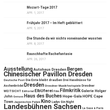
Mozart-Tage 2017
APR. 1, 2017
Frühjahr 2017 – Im Heft geblättert
APR. 5, 2017
Die Stunde da wir nichts voneinander wussten
APR. 8, 2017
Rauschhafte Rachefantasie
APR. 26, 2017
Ausstellung
Bergen
Autohaus Dresden
Chinesischer Pavillon Dresden
Die Ente bleibt draußen
Deutsche Post
Drei Haselnüsse für
Dresden
Aschenbrödel
Dresdner Musikfestspiele
Dresdner
Filmkritik
ElbUferei
Galerie Holger
WEITSICHT
Editorial
Film
Haus des Buches
John
Hope-Gala
HOPE Cape
Genuss
Kino
Town
Ladys Gin Night
Japanisches Palais
Landesbühnen Sachsen
La Saxe à Paris