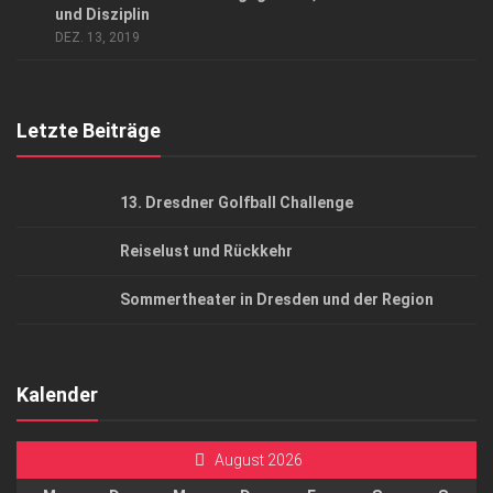
AGB
und Disziplin
DEZ. 13, 2019
Top Gesundheitsforum Dresden / Ostsachsen
Mediadaten
Letzte Beiträge
13. Dresdner Golfball Challenge
Reiselust und Rückkehr
Sommertheater in Dresden und der Region
Kalender
August 2026