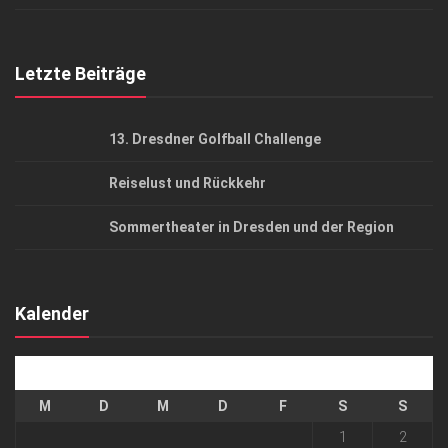
Top Gesundheitsforum Dresden / Ostsachsen
Mediadaten
Letzte Beiträge
13. Dresdner Golfball Challenge
Reiselust und Rückkehr
Sommertheater in Dresden und der Region
Kalender
August 2026
M
D
M
D
F
S
S
1
2