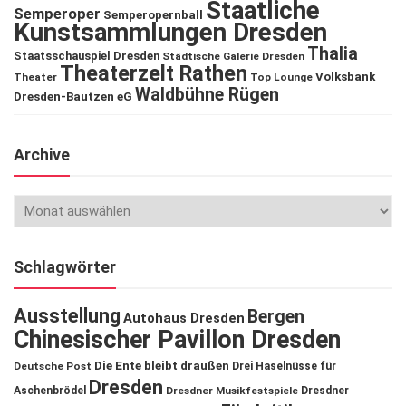
Staatliche
Semperoper
Semperopernball
Kunstsammlungen Dresden
Thalia
Staatsschauspiel Dresden
Städtische Galerie Dresden
Theaterzelt Rathen
Volksbank
Theater
Top Lounge
Waldbühne Rügen
Dresden-Bautzen eG
Archive
Schlagwörter
Ausstellung
Bergen
Autohaus Dresden
Chinesischer Pavillon Dresden
Die Ente bleibt draußen
Deutsche Post
Drei Haselnüsse für
Dresden
Aschenbrödel
Dresdner Musikfestspiele
Dresdner