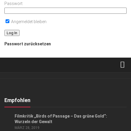
Passwort
Angemeldet bleiben
Passwort zurücksetzen
Verkaufsstellen
Abonnement
Kontakt, Impressum
Empfohlen
Datenschutzerklärung
KUNST & KULTUR
Filmkritik „Birds of Passage – Das grüne Gold“:
AGB
Wurzeln der Gewalt
MÄRZ 28, 2019