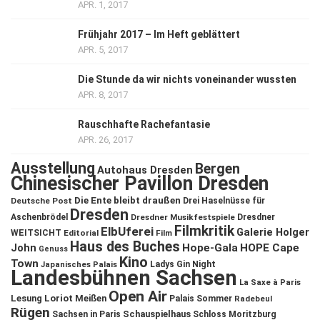
APR. 1, 2017
Frühjahr 2017 – Im Heft geblättert
APR. 5, 2017
Die Stunde da wir nichts voneinander wussten
APR. 8, 2017
Rauschhafte Rachefantasie
APR. 26, 2017
Ausstellung
Bergen
Autohaus Dresden
Chinesischer Pavillon Dresden
Die Ente bleibt draußen
Deutsche Post
Drei Haselnüsse für
Dresden
Aschenbrödel
Dresdner Musikfestspiele
Dresdner
Filmkritik
ElbUferei
Galerie Holger
WEITSICHT
Editorial
Film
Haus des Buches
John
Hope-Gala
HOPE Cape
Genuss
Kino
Town
Ladys Gin Night
Japanisches Palais
Landesbühnen Sachsen
La Saxe à Paris
Open Air
Lesung
Loriot
Meißen
Palais Sommer
Radebeul
Rügen
Schauspielhaus
Sachsen in Paris
Schloss Moritzburg