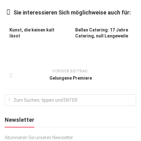
Kunst & Kultur
Sie interessieren Sich möglichweise auch für:
Lifestyle
0
0
Ausflug & Reise
Kunst, die keinen kalt
Bellan Catering: 17 Jahre
lässt
Catering, null Langeweile
Podcast
Top Branchen
SACHSEN IN PARIS
VORIGER BEITRAG:
Gelungene Premiere
Newsletter
Abonnieren Sie unseren Newsletter