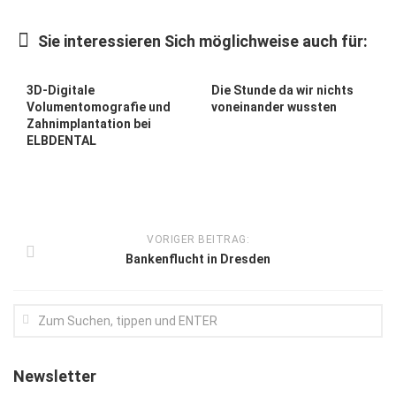
Kunst & Kultur
Sie interessieren Sich möglichweise auch für:
Lifestyle
Ausflug & Reise
3D-Digitale
Die Stunde da wir nichts
Volumentomografie und
voneinander wussten
Podcast
Zahnimplan­tation bei
ELBDENTAL
Top Branchen
SACHSEN IN PARIS
VORIGER BEITRAG:
Bankenflucht in Dresden
Newsletter