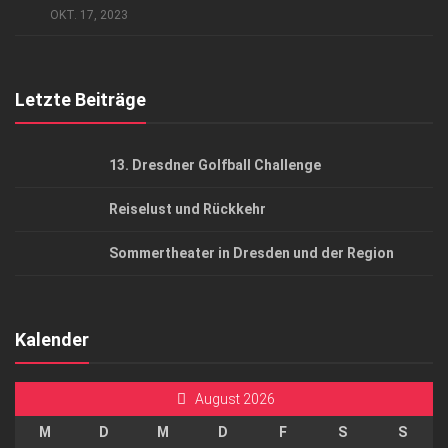
AGB
OKT. 17, 2023
Top Gesundheitsforum Dresden / Ostsachsen
Mediadaten
Letzte Beiträge
13. Dresdner Golfball Challenge
Reiselust und Rückkehr
Sommertheater in Dresden und der Region
Kalender
August 2026
M
D
M
D
F
S
S