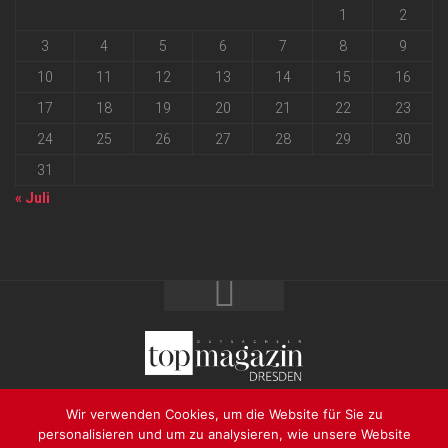
1
2
3
4
5
6
7
8
9
10
11
12
13
14
15
16
17
18
19
20
21
22
23
24
25
26
27
28
29
30
31
« Juli
2026 progressmedia Verlag & Werbeagentur GmbH • Bautzner
Wir verwenden Cookies, um die Website für Sie zu
Landstraße 62 • 01324 Dresden
personalisieren und um zu analysieren, wie unsere Website