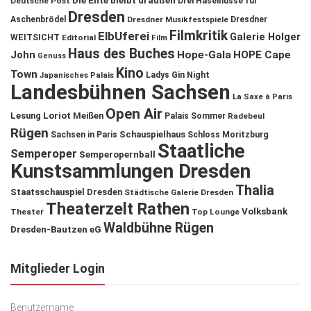
Die Ente bleibt draußen
Deutsche Post
Drei Haselnüsse für
Dresden
Aschenbrödel
Dresdner Musikfestspiele
Dresdner
Filmkritik
ElbUferei
Galerie Holger
WEITSICHT
Editorial
Film
Haus des Buches
John
Hope-Gala
HOPE Cape
Genuss
Kino
Town
Ladys Gin Night
Japanisches Palais
Landesbühnen Sachsen
La Saxe à Paris
Open Air
Lesung
Loriot
Meißen
Palais Sommer
Radebeul
Rügen
Schauspielhaus
Sachsen in Paris
Schloss Moritzburg
Staatliche
Semperoper
Semperopernball
Kunstsammlungen Dresden
Thalia
Staatsschauspiel Dresden
Städtische Galerie Dresden
Theaterzelt Rathen
Volksbank
Theater
Top Lounge
Waldbühne Rügen
Dresden-Bautzen eG
Mitglieder Login
Benutzername