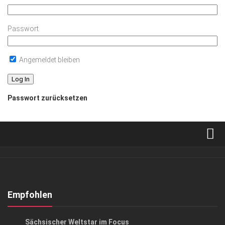
Passwort
Angemeldet bleiben
Passwort zurücksetzen
Verkaufsstellen
Abonnement
Kontakt, Impressum
Empfohlen
Datenschutzerklärung
KUNST & KULTUR
Sächsischer Weltstar im Focus