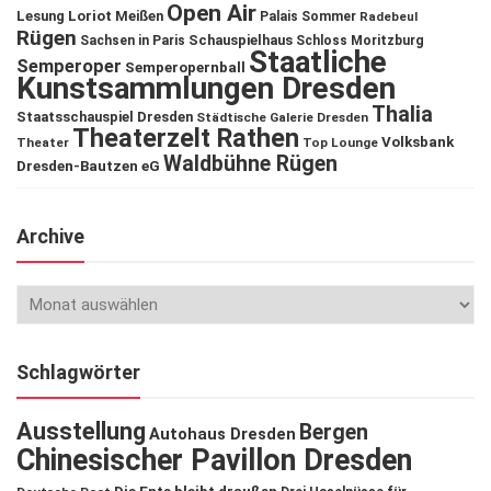
Open Air
Lesung
Loriot
Meißen
Palais Sommer
Radebeul
Rügen
Schauspielhaus
Sachsen in Paris
Schloss Moritzburg
Staatliche
Semperoper
Semperopernball
Kunstsammlungen Dresden
Thalia
Staatsschauspiel Dresden
Städtische Galerie Dresden
Theaterzelt Rathen
Volksbank
Theater
Top Lounge
Waldbühne Rügen
Dresden-Bautzen eG
Archive
Schlagwörter
Ausstellung
Bergen
Autohaus Dresden
Chinesischer Pavillon Dresden