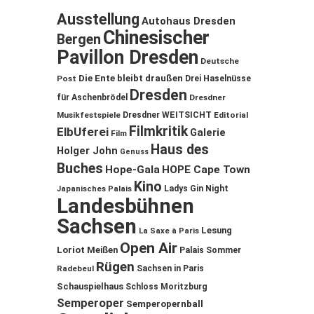
Ausstellung
Autohaus Dresden
Chinesischer
Bergen
Pavillon Dresden
Deutsche
Die Ente bleibt draußen
Post
Drei Haselnüsse
Dresden
für Aschenbrödel
Dresdner
Musikfestspiele
Dresdner WEITSICHT
Editorial
Filmkritik
ElbUferei
Galerie
Film
Haus des
Holger John
Genuss
Buches
Hope-Gala
HOPE Cape Town
Kino
Ladys Gin Night
Japanisches Palais
Landesbühnen
Sachsen
Lesung
La Saxe à Paris
Open Air
Loriot
Meißen
Palais Sommer
Rügen
Sachsen in Paris
Radebeul
Schauspielhaus
Schloss Moritzburg
Semperoper
Semperopernball