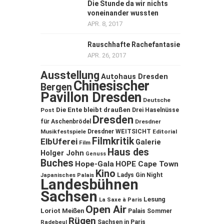
Die Stunde da wir nichts
voneinander wussten
APR. 8, 2017
Rauschhafte Rachefantasie
APR. 26, 2017
Ausstellung
Autohaus Dresden
Chinesischer
Bergen
Pavillon Dresden
Deutsche
Die Ente bleibt draußen
Post
Drei Haselnüsse
Dresden
für Aschenbrödel
Dresdner
Musikfestspiele
Dresdner WEITSICHT
Editorial
Filmkritik
ElbUferei
Galerie
Film
Haus des
Holger John
Genuss
Buches
Hope-Gala
HOPE Cape Town
Kino
Ladys Gin Night
Japanisches Palais
Landesbühnen
Sachsen
Lesung
La Saxe à Paris
Open Air
Loriot
Meißen
Palais Sommer
Rügen
Sachsen in Paris
Radebeul