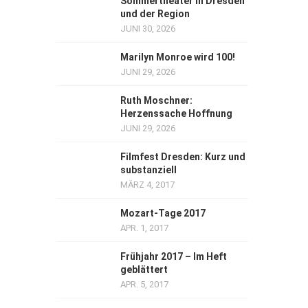
Sommertheater in Dresden
und der Region
JUNI 30, 2026
Marilyn Monroe wird 100!
JUNI 29, 2026
Ruth Moschner:
Herzenssache Hoffnung
JUNI 29, 2026
Filmfest Dresden: Kurz und
substanziell
MÄRZ 4, 2017
Mozart-Tage 2017
APR. 1, 2017
Frühjahr 2017 – Im Heft
geblättert
APR. 5, 2017