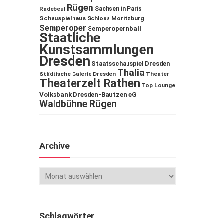
Rügen
Sachsen in Paris
Radebeul
Schauspielhaus
Schloss Moritzburg
Semperoper
Semperopernball
Staatliche
Kunstsammlungen
Dresden
Staatsschauspiel Dresden
Thalia
Städtische Galerie Dresden
Theater
Theaterzelt Rathen
Top Lounge
Volksbank Dresden-Bautzen eG
Waldbühne Rügen
Archive
Schlagwörter