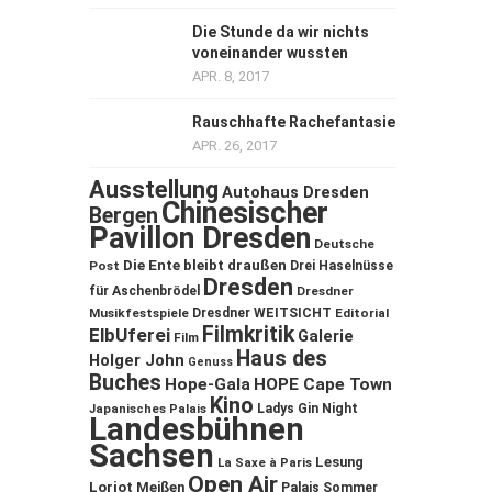
Die Stunde da wir nichts
voneinander wussten
APR. 8, 2017
Rauschhafte Rachefantasie
APR. 26, 2017
Ausstellung
Autohaus Dresden
Chinesischer
Bergen
Pavillon Dresden
Deutsche
Die Ente bleibt draußen
Post
Drei Haselnüsse
Dresden
für Aschenbrödel
Dresdner
Musikfestspiele
Dresdner WEITSICHT
Editorial
Filmkritik
ElbUferei
Galerie
Film
Haus des
Holger John
Genuss
Buches
Hope-Gala
HOPE Cape Town
Kino
Ladys Gin Night
Japanisches Palais
Landesbühnen
Sachsen
Lesung
La Saxe à Paris
Open Air
Loriot
Meißen
Palais Sommer