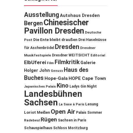
Ausstellung
Autohaus Dresden
Chinesischer
Bergen
Pavillon Dresden
Deutsche
Die Ente bleibt draußen
Post
Drei Haselnüsse
Dresden
für Aschenbrödel
Dresdner
Musikfestspiele
Dresdner WEITSICHT
Editorial
Filmkritik
ElbUferei
Galerie
Film
Haus des
Holger John
Genuss
Buches
Hope-Gala
HOPE Cape Town
Kino
Ladys Gin Night
Japanisches Palais
Landesbühnen
Sachsen
Lesung
La Saxe à Paris
Open Air
Loriot
Meißen
Palais Sommer
Rügen
Sachsen in Paris
Radebeul
Schauspielhaus
Schloss Moritzburg