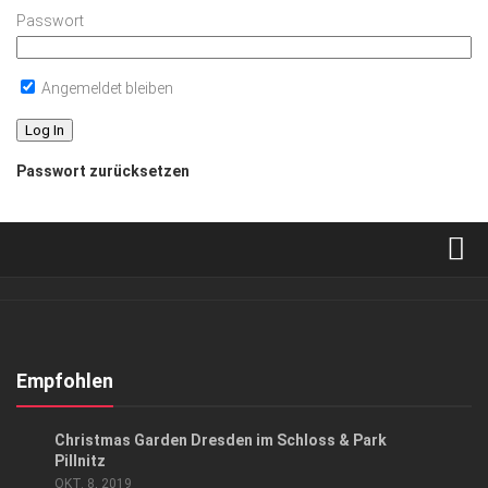
Passwort
Angemeldet bleiben
Passwort zurücksetzen
Verkaufsstellen
Abonnement
Kontakt, Impressum
Empfohlen
Datenschutzerklärung
GESELLSCHAFT
Christmas Garden Dresden im Schloss & Park
AGB
Pillnitz
OKT. 8, 2019