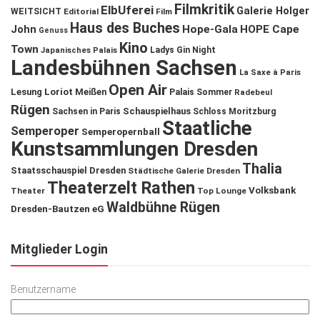
Filmkritik
ElbUferei
Galerie Holger
WEITSICHT
Editorial
Film
Haus des Buches
John
Hope-Gala
HOPE Cape
Genuss
Kino
Town
Ladys Gin Night
Japanisches Palais
Landesbühnen Sachsen
La Saxe à Paris
Open Air
Lesung
Loriot
Meißen
Palais Sommer
Radebeul
Rügen
Schauspielhaus
Sachsen in Paris
Schloss Moritzburg
Staatliche
Semperoper
Semperopernball
Kunstsammlungen Dresden
Thalia
Staatsschauspiel Dresden
Städtische Galerie Dresden
Theaterzelt Rathen
Volksbank
Theater
Top Lounge
Waldbühne Rügen
Dresden-Bautzen eG
Mitglieder Login
Benutzername