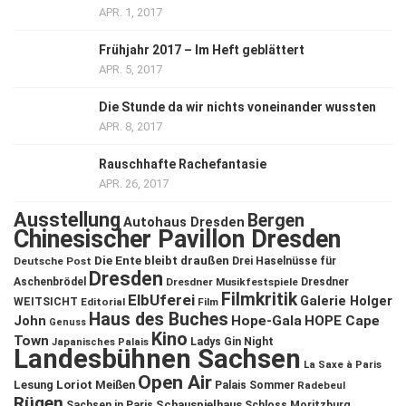
APR. 1, 2017
Frühjahr 2017 – Im Heft geblättert
APR. 5, 2017
Die Stunde da wir nichts voneinander wussten
APR. 8, 2017
Rauschhafte Rachefantasie
APR. 26, 2017
Ausstellung
Bergen
Autohaus Dresden
Chinesischer Pavillon Dresden
Die Ente bleibt draußen
Deutsche Post
Drei Haselnüsse für
Dresden
Aschenbrödel
Dresdner Musikfestspiele
Dresdner
Filmkritik
ElbUferei
Galerie Holger
WEITSICHT
Editorial
Film
Haus des Buches
John
Hope-Gala
HOPE Cape
Genuss
Kino
Town
Ladys Gin Night
Japanisches Palais
Landesbühnen Sachsen
La Saxe à Paris
Open Air
Lesung
Loriot
Meißen
Palais Sommer
Radebeul
Rügen
Schauspielhaus
Sachsen in Paris
Schloss Moritzburg