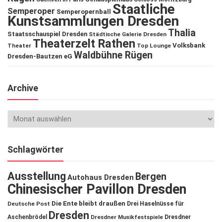
Staatliche
Semperoper
Semperopernball
Kunstsammlungen Dresden
Thalia
Staatsschauspiel Dresden
Städtische Galerie Dresden
Theaterzelt Rathen
Volksbank
Theater
Top Lounge
Waldbühne Rügen
Dresden-Bautzen eG
Archive
Schlagwörter
Ausstellung
Bergen
Autohaus Dresden
Chinesischer Pavillon Dresden
Die Ente bleibt draußen
Deutsche Post
Drei Haselnüsse für
Dresden
Aschenbrödel
Dresdner Musikfestspiele
Dresdner