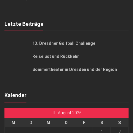
Top Gesundheitsforum Dresden / Ostsachsen
Mediadaten
Letzte Beiträge
13. Dresdner Golfball Challenge
Reiselust und Rückkehr
Sommertheater in Dresden und der Region
Kalender
August 2026
M
D
M
D
F
S
S
1
2