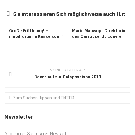
Kunst & Kultur
Sie interessieren Sich möglichweise auch für:
Lifestyle
Ausflug & Reise
Große Eröffnung! –
Marie Mauvage: Direktorin
mobilforum in Kesselsdorf
des Carrousel du Louvre
Podcast
Top Branchen
SACHSEN IN PARIS
VORIGER BEITRAG:
Boxen auf zur Galoppsaison 2019
Newsletter
Abonnieren Sie unseren Newsletter