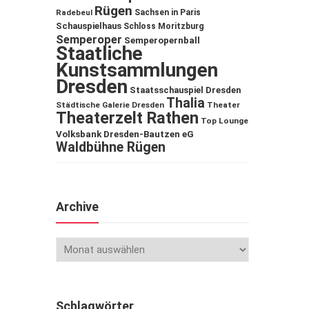
Rügen
Sachsen in Paris
Radebeul
Schauspielhaus
Schloss Moritzburg
Semperoper
Semperopernball
Staatliche
Kunstsammlungen
Dresden
Staatsschauspiel Dresden
Thalia
Städtische Galerie Dresden
Theater
Theaterzelt Rathen
Top Lounge
Volksbank Dresden-Bautzen eG
Waldbühne Rügen
Archive
Schlagwörter