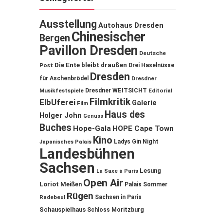
Ausstellung
Autohaus Dresden
Chinesischer
Bergen
Pavillon Dresden
Deutsche
Die Ente bleibt draußen
Post
Drei Haselnüsse
Dresden
für Aschenbrödel
Dresdner
Musikfestspiele
Dresdner WEITSICHT
Editorial
Filmkritik
ElbUferei
Galerie
Film
Haus des
Holger John
Genuss
Buches
Hope-Gala
HOPE Cape Town
Kino
Ladys Gin Night
Japanisches Palais
Landesbühnen
Sachsen
Lesung
La Saxe à Paris
Open Air
Loriot
Meißen
Palais Sommer
Rügen
Sachsen in Paris
Radebeul
Schauspielhaus
Schloss Moritzburg