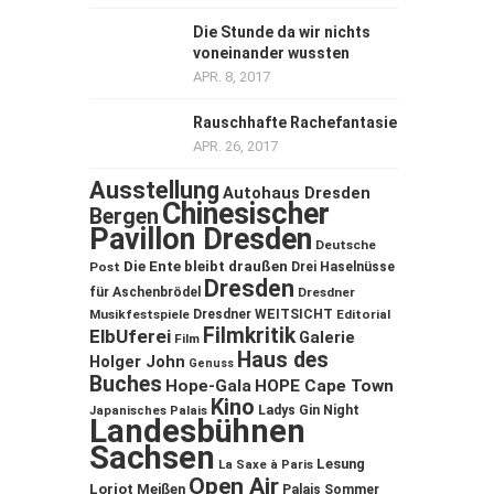
Die Stunde da wir nichts
voneinander wussten
APR. 8, 2017
Rauschhafte Rachefantasie
APR. 26, 2017
Ausstellung
Autohaus Dresden
Chinesischer
Bergen
Pavillon Dresden
Deutsche
Die Ente bleibt draußen
Post
Drei Haselnüsse
Dresden
für Aschenbrödel
Dresdner
Musikfestspiele
Dresdner WEITSICHT
Editorial
Filmkritik
ElbUferei
Galerie
Film
Haus des
Holger John
Genuss
Buches
Hope-Gala
HOPE Cape Town
Kino
Ladys Gin Night
Japanisches Palais
Landesbühnen
Sachsen
Lesung
La Saxe à Paris
Open Air
Loriot
Meißen
Palais Sommer