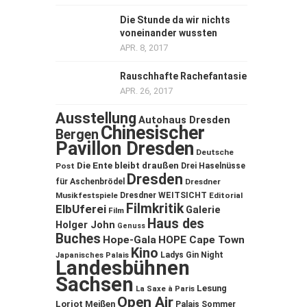
Die Stunde da wir nichts
voneinander wussten
APR. 8, 2017
Rauschhafte Rachefantasie
APR. 26, 2017
Ausstellung
Autohaus Dresden
Chinesischer
Bergen
Pavillon Dresden
Deutsche
Die Ente bleibt draußen
Post
Drei Haselnüsse
Dresden
für Aschenbrödel
Dresdner
Musikfestspiele
Dresdner WEITSICHT
Editorial
Filmkritik
ElbUferei
Galerie
Film
Haus des
Holger John
Genuss
Buches
Hope-Gala
HOPE Cape Town
Kino
Ladys Gin Night
Japanisches Palais
Landesbühnen
Sachsen
Lesung
La Saxe à Paris
Open Air
Loriot
Meißen
Palais Sommer