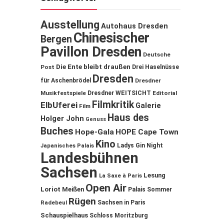
Ausstellung
Autohaus Dresden
Chinesischer
Bergen
Pavillon Dresden
Deutsche
Die Ente bleibt draußen
Post
Drei Haselnüsse
Dresden
für Aschenbrödel
Dresdner
Musikfestspiele
Dresdner WEITSICHT
Editorial
Filmkritik
ElbUferei
Galerie
Film
Haus des
Holger John
Genuss
Buches
Hope-Gala
HOPE Cape Town
Kino
Ladys Gin Night
Japanisches Palais
Landesbühnen
Sachsen
Lesung
La Saxe à Paris
Open Air
Loriot
Meißen
Palais Sommer
Rügen
Sachsen in Paris
Radebeul
Schauspielhaus
Schloss Moritzburg