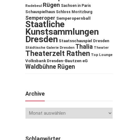
Rügen
Sachsen in Paris
Radebeul
Schauspielhaus
Schloss Moritzburg
Semperoper
Semperopernball
Staatliche
Kunstsammlungen
Dresden
Staatsschauspiel Dresden
Thalia
Städtische Galerie Dresden
Theater
Theaterzelt Rathen
Top Lounge
Volksbank Dresden-Bautzen eG
Waldbühne Rügen
Archive
Schlagwörter