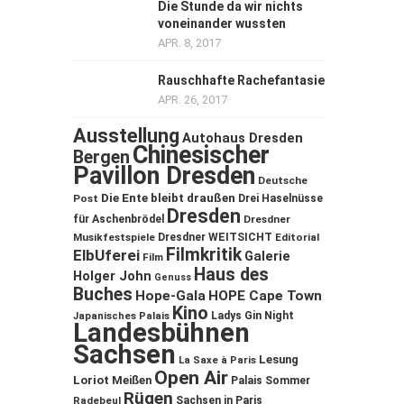
Die Stunde da wir nichts
voneinander wussten
APR. 8, 2017
Rauschhafte Rachefantasie
APR. 26, 2017
Ausstellung
Autohaus Dresden
Chinesischer
Bergen
Pavillon Dresden
Deutsche
Die Ente bleibt draußen
Post
Drei Haselnüsse
Dresden
für Aschenbrödel
Dresdner
Musikfestspiele
Dresdner WEITSICHT
Editorial
Filmkritik
ElbUferei
Galerie
Film
Haus des
Holger John
Genuss
Buches
Hope-Gala
HOPE Cape Town
Kino
Ladys Gin Night
Japanisches Palais
Landesbühnen
Sachsen
Lesung
La Saxe à Paris
Open Air
Loriot
Meißen
Palais Sommer
Rügen
Sachsen in Paris
Radebeul