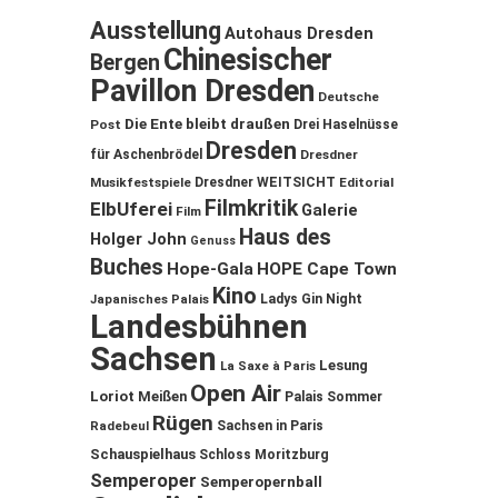
Ausstellung
Autohaus Dresden
Chinesischer
Bergen
Pavillon Dresden
Deutsche
Die Ente bleibt draußen
Post
Drei Haselnüsse
Dresden
für Aschenbrödel
Dresdner
Musikfestspiele
Dresdner WEITSICHT
Editorial
Filmkritik
ElbUferei
Galerie
Film
Haus des
Holger John
Genuss
Buches
Hope-Gala
HOPE Cape Town
Kino
Ladys Gin Night
Japanisches Palais
Landesbühnen
Sachsen
Lesung
La Saxe à Paris
Open Air
Loriot
Meißen
Palais Sommer
Rügen
Sachsen in Paris
Radebeul
Schauspielhaus
Schloss Moritzburg
Semperoper
Semperopernball