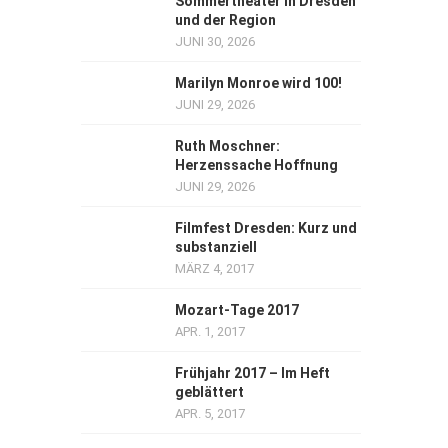
Sommertheater in Dresden
und der Region
JUNI 30, 2026
Marilyn Monroe wird 100!
JUNI 29, 2026
Ruth Moschner:
Herzenssache Hoffnung
JUNI 29, 2026
Filmfest Dresden: Kurz und
substanziell
MÄRZ 4, 2017
Mozart-Tage 2017
APR. 1, 2017
Frühjahr 2017 – Im Heft
geblättert
APR. 5, 2017