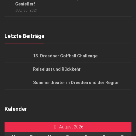
AGB
Genießer!
JULI 30, 2021
Top Gesundheitsforum Dresden / Ostsachsen
Mediadaten
Letzte Beiträge
13. Dresdner Golfball Challenge
Reiselust und Rückkehr
Sommertheater in Dresden und der Region
Kalender
August 2026