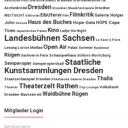
Die Ente bleibt draußen
Deutsche Post
Drei Haselnüsse für
Dresden
Aschenbrödel
Dresdner Musikfestspiele
Dresdner
Filmkritik
ElbUferei
Galerie Holger
WEITSICHT
Editorial
Film
Haus des Buches
John
Hope-Gala
HOPE Cape
Genuss
Kino
Town
Ladys Gin Night
Japanisches Palais
Landesbühnen Sachsen
La Saxe à Paris
Open Air
Lesung
Loriot
Meißen
Palais Sommer
Radebeul
Rügen
Schauspielhaus
Sachsen in Paris
Schloss Moritzburg
Staatliche
Semperoper
Semperopernball
Kunstsammlungen Dresden
Thalia
Staatsschauspiel Dresden
Städtische Galerie Dresden
Theaterzelt Rathen
Volksbank
Theater
Top Lounge
Waldbühne Rügen
Dresden-Bautzen eG
Mitglieder Login
Benutzername