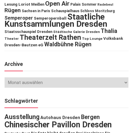
Open Air
Lesung
Loriot
Meißen
Palais Sommer
Radebeul
Rügen
Schauspielhaus
Sachsen in Paris
Schloss Moritzburg
Staatliche
Semperoper
Semperopernball
Kunstsammlungen Dresden
Thalia
Staatsschauspiel Dresden
Städtische Galerie Dresden
Theaterzelt Rathen
Volksbank
Theater
Top Lounge
Waldbühne Rügen
Dresden-Bautzen eG
Archive
Schlagwörter
Ausstellung
Bergen
Autohaus Dresden
Chinesischer Pavillon Dresden