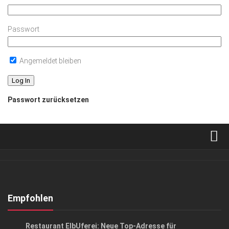
Passwort
Angemeldet bleiben
Passwort zurücksetzen
Verkaufsstellen
Abonnement
Kontakt, Impressum
Empfohlen
Datenschutzerklärung
ANZEIGE
/
GENUSS
Restaurant ElbUferei: Neue Top-Adresse für