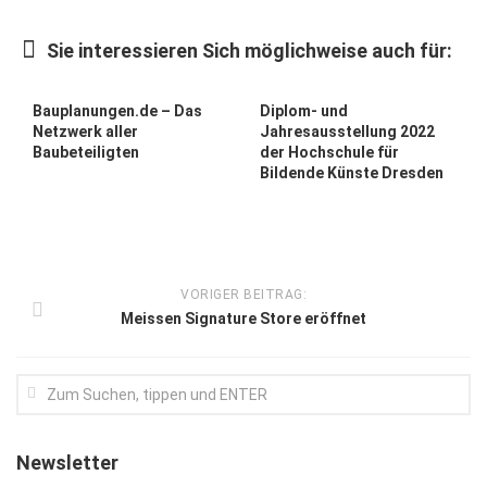
Kunst & Kultur
Sie interessieren Sich möglichweise auch für:
Lifestyle
Ausflug & Reise
Bauplanungen.de – Das
Diplom- und
Netzwerk aller
Jahresausstellung 2022
Podcast
Baubeteiligten
der Hochschule für
Bildende Künste Dresden
Top Branchen
SACHSEN IN PARIS
VORIGER BEITRAG:
Meissen Signature Store eröffnet
Newsletter