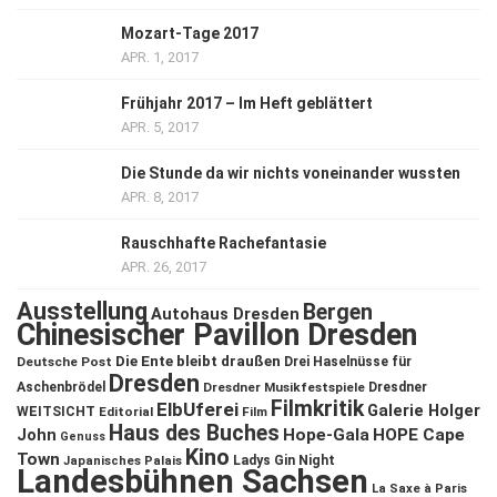
Mozart-Tage 2017
APR. 1, 2017
Frühjahr 2017 – Im Heft geblättert
APR. 5, 2017
Die Stunde da wir nichts voneinander wussten
APR. 8, 2017
Rauschhafte Rachefantasie
APR. 26, 2017
Ausstellung
Bergen
Autohaus Dresden
Chinesischer Pavillon Dresden
Die Ente bleibt draußen
Deutsche Post
Drei Haselnüsse für
Dresden
Aschenbrödel
Dresdner Musikfestspiele
Dresdner
Filmkritik
ElbUferei
Galerie Holger
WEITSICHT
Editorial
Film
Haus des Buches
John
Hope-Gala
HOPE Cape
Genuss
Kino
Town
Ladys Gin Night
Japanisches Palais
Landesbühnen Sachsen
La Saxe à Paris