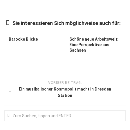
Kunst & Kultur
Lifestyle
Sie interessieren Sich möglichweise auch für:
Ausflug & Reise
Barocke Blicke
Schöne neue Arbeitswelt:
Podcast
Eine Perspektive aus
Sachsen
Top Branchen
SACHSEN IN PARIS
VORIGER BEITRAG:
Ein musikalischer Kosmopolit macht in Dresden
Station