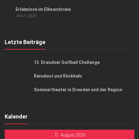
Datenschutzerklärung
ANZEIGE
/
AUSFLUG & REISE
/
GESUND & SCHÖN
Erlebnisse im Elbsandstein
AGB
JULI 1, 2020
Top Gesundheitsforum Dresden / Ostsachsen
Mediadaten
Letzte Beiträge
13. Dresdner Golfball Challenge
Reiselust und Rückkehr
Sommertheater in Dresden und der Region
Kalender
August 2026