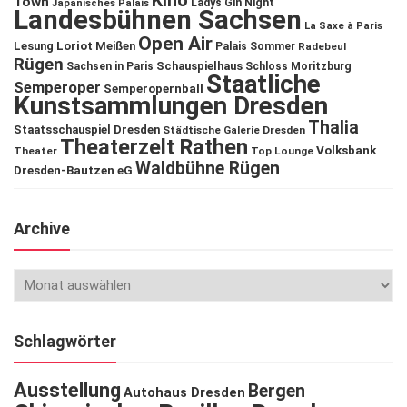
Kino
Town
Ladys Gin Night
Japanisches Palais
Landesbühnen Sachsen
La Saxe à Paris
Open Air
Lesung
Loriot
Meißen
Palais Sommer
Radebeul
Rügen
Schauspielhaus
Sachsen in Paris
Schloss Moritzburg
Staatliche
Semperoper
Semperopernball
Kunstsammlungen Dresden
Thalia
Staatsschauspiel Dresden
Städtische Galerie Dresden
Theaterzelt Rathen
Volksbank
Theater
Top Lounge
Waldbühne Rügen
Dresden-Bautzen eG
Archive
Schlagwörter
Ausstellung
Bergen
Autohaus Dresden