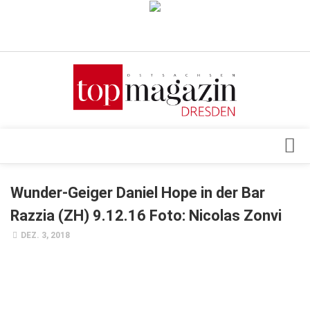
Verkaufsstellen
Abonnement
Kontakt, Impressum
Datenschutzerklärung
AGB
Architektur & Design
Wunder-Geiger Daniel Hope in der Bar
Top Gesundheitsforum Dresden / Ostsachsen
Events
Razzia (ZH) 9.12.16 Foto: Nicolas Zonvi
Mediadaten
Genuss
DEZ. 3, 2018
Geschäft
gesund & schön
Gesellschaft