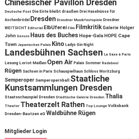
Chinesischer Pavillon Dresden
Die Ente bleibt draußen
Deutsche Post
Drei Haselnüsse für
Dresden
Aschenbrödel
Dresdner Musikfestspiele
Dresdner
Filmkritik
ElbUferei
Galerie Holger
WEITSICHT
Editorial
Film
Haus des Buches
John
Hope-Gala
HOPE Cape
Genuss
Kino
Town
Ladys Gin Night
Japanisches Palais
Landesbühnen Sachsen
La Saxe à Paris
Open Air
Lesung
Loriot
Meißen
Palais Sommer
Radebeul
Rügen
Schauspielhaus
Sachsen in Paris
Schloss Moritzburg
Staatliche
Semperoper
Semperopernball
Kunstsammlungen Dresden
Thalia
Staatsschauspiel Dresden
Städtische Galerie Dresden
Theaterzelt Rathen
Volksbank
Theater
Top Lounge
Waldbühne Rügen
Dresden-Bautzen eG
Mitglieder Login