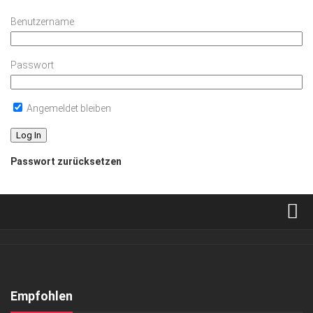
Benutzername
Passwort
Angemeldet bleiben
Passwort zurücksetzen
Verkaufsstellen
Abonnement
Kontakt, Impressum
Empfohlen