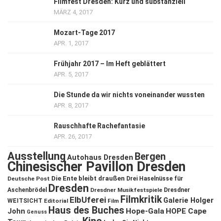
Filmfest Dresden: Kurz und substanziell
MÄRZ 4, 2017
Mozart-Tage 2017
APR. 1, 2017
Frühjahr 2017 – Im Heft geblättert
APR. 5, 2017
Die Stunde da wir nichts voneinander wussten
APR. 8, 2017
Rauschhafte Rachefantasie
APR. 26, 2017
Ausstellung
Bergen
Autohaus Dresden
Chinesischer Pavillon Dresden
Die Ente bleibt draußen
Deutsche Post
Drei Haselnüsse für
Dresden
Aschenbrödel
Dresdner Musikfestspiele
Dresdner
Filmkritik
ElbUferei
Galerie Holger
WEITSICHT
Editorial
Film
Haus des Buches
John
Hope-Gala
HOPE Cape
Genuss