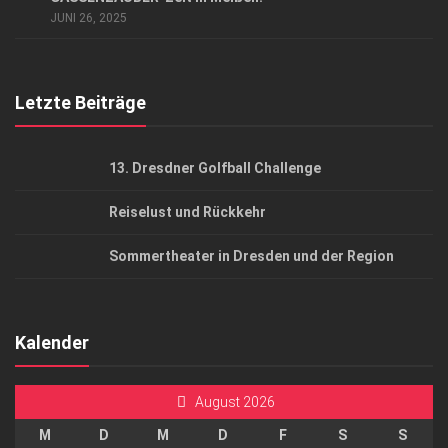
AGB
JUNI 26, 2025
Top Gesundheitsforum Dresden / Ostsachsen
Mediadaten
Letzte Beiträge
13. Dresdner Golfball Challenge
Reiselust und Rückkehr
Sommertheater in Dresden und der Region
Kalender
August 2026
M
D
M
D
F
S
S