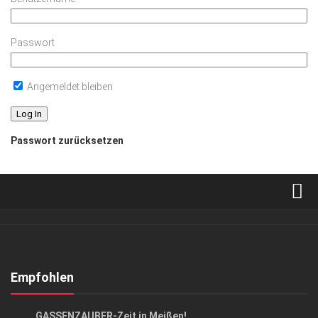
Passwort
Angemeldet bleiben
Passwort zurücksetzen
Verkaufsstellen
Abonnement
Kontakt, Impressum
Empfohlen
Datenschutzerklärung
EVENTS
GASSENZAUBER-Zeit in Meißen!