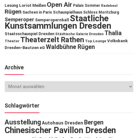
Open Air
Lesung
Loriot
Meißen
Palais Sommer
Radebeul
Rügen
Schauspielhaus
Sachsen in Paris
Schloss Moritzburg
Staatliche
Semperoper
Semperopernball
Kunstsammlungen Dresden
Thalia
Staatsschauspiel Dresden
Städtische Galerie Dresden
Theaterzelt Rathen
Volksbank
Theater
Top Lounge
Waldbühne Rügen
Dresden-Bautzen eG
Archive
Schlagwörter
Ausstellung
Bergen
Autohaus Dresden
Chinesischer Pavillon Dresden