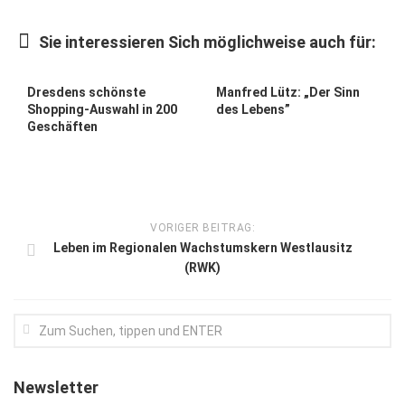
Kunst & Kultur
Sie interessieren Sich möglichweise auch für:
Lifestyle
Ausflug & Reise
Dresdens schönste
Manfred Lütz: „Der Sinn
Shopping-Auswahl in 200
des Lebens”
Podcast
Geschäften
Top Branchen
SACHSEN IN PARIS
VORIGER BEITRAG:
Leben im Regionalen Wachstumskern Westlausitz
(RWK)
Newsletter