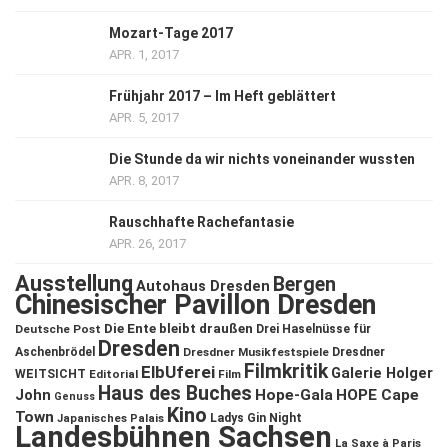
Mozart-Tage 2017
APR. 1, 2017
Frühjahr 2017 – Im Heft geblättert
APR. 5, 2017
Die Stunde da wir nichts voneinander wussten
APR. 8, 2017
Rauschhafte Rachefantasie
APR. 26, 2017
Ausstellung
Bergen
Autohaus Dresden
Chinesischer Pavillon Dresden
Die Ente bleibt draußen
Deutsche Post
Drei Haselnüsse für
Dresden
Aschenbrödel
Dresdner Musikfestspiele
Dresdner
Filmkritik
ElbUferei
Galerie Holger
WEITSICHT
Editorial
Film
Haus des Buches
John
Hope-Gala
HOPE Cape
Genuss
Kino
Town
Ladys Gin Night
Japanisches Palais
Landesbühnen Sachsen
La Saxe à Paris