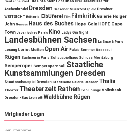
Die Ente bleibt draußen
Deutsche Post
Drei Haselnüsse für
Dresden
Aschenbrödel
Dresdner Musikfestspiele
Dresdner
Filmkritik
ElbUferei
Galerie Holger
WEITSICHT
Editorial
Film
Haus des Buches
John
Hope-Gala
HOPE Cape
Genuss
Kino
Town
Ladys Gin Night
Japanisches Palais
Landesbühnen Sachsen
La Saxe à Paris
Open Air
Lesung
Loriot
Meißen
Palais Sommer
Radebeul
Rügen
Schauspielhaus
Sachsen in Paris
Schloss Moritzburg
Staatliche
Semperoper
Semperopernball
Kunstsammlungen Dresden
Thalia
Staatsschauspiel Dresden
Städtische Galerie Dresden
Theaterzelt Rathen
Volksbank
Theater
Top Lounge
Waldbühne Rügen
Dresden-Bautzen eG
Mitglieder Login
Benutzername