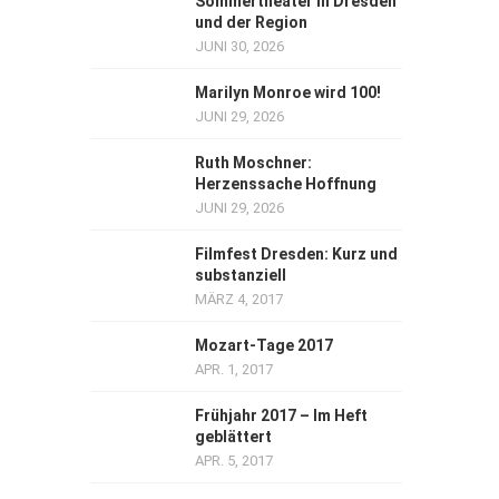
Sommertheater in Dresden
und der Region
JUNI 30, 2026
Marilyn Monroe wird 100!
JUNI 29, 2026
Ruth Moschner:
Herzenssache Hoffnung
JUNI 29, 2026
Filmfest Dresden: Kurz und
substanziell
MÄRZ 4, 2017
Mozart-Tage 2017
APR. 1, 2017
Frühjahr 2017 – Im Heft
geblättert
APR. 5, 2017