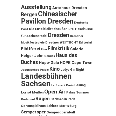
Ausstellung
Autohaus Dresden
Chinesischer
Bergen
Pavillon Dresden
Deutsche
Die Ente bleibt draußen
Post
Drei Haselnüsse
Dresden
für Aschenbrödel
Dresdner
Musikfestspiele
Dresdner WEITSICHT
Editorial
Filmkritik
ElbUferei
Galerie
Film
Haus des
Holger John
Genuss
Buches
Hope-Gala
HOPE Cape Town
Kino
Ladys Gin Night
Japanisches Palais
Landesbühnen
Sachsen
Lesung
La Saxe à Paris
Open Air
Loriot
Meißen
Palais Sommer
Rügen
Sachsen in Paris
Radebeul
Schauspielhaus
Schloss Moritzburg
Semperoper
Semperopernball