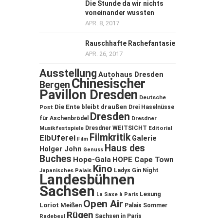
Die Stunde da wir nichts
voneinander wussten
APR. 8, 2017
Rauschhafte Rachefantasie
APR. 26, 2017
Ausstellung
Autohaus Dresden
Chinesischer
Bergen
Pavillon Dresden
Deutsche
Die Ente bleibt draußen
Post
Drei Haselnüsse
Dresden
für Aschenbrödel
Dresdner
Musikfestspiele
Dresdner WEITSICHT
Editorial
Filmkritik
ElbUferei
Galerie
Film
Haus des
Holger John
Genuss
Buches
Hope-Gala
HOPE Cape Town
Kino
Ladys Gin Night
Japanisches Palais
Landesbühnen
Sachsen
Lesung
La Saxe à Paris
Open Air
Loriot
Meißen
Palais Sommer
Rügen
Sachsen in Paris
Radebeul