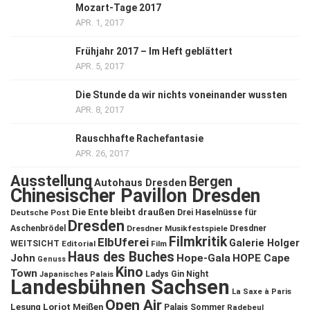
Mozart-Tage 2017
APR. 1, 2017
Frühjahr 2017 – Im Heft geblättert
APR. 5, 2017
Die Stunde da wir nichts voneinander wussten
APR. 8, 2017
Rauschhafte Rachefantasie
APR. 26, 2017
Ausstellung
Bergen
Autohaus Dresden
Chinesischer Pavillon Dresden
Die Ente bleibt draußen
Deutsche Post
Drei Haselnüsse für
Dresden
Aschenbrödel
Dresdner Musikfestspiele
Dresdner
Filmkritik
ElbUferei
Galerie Holger
WEITSICHT
Editorial
Film
Haus des Buches
John
Hope-Gala
HOPE Cape
Genuss
Kino
Town
Ladys Gin Night
Japanisches Palais
Landesbühnen Sachsen
La Saxe à Paris
Open Air
Lesung
Loriot
Meißen
Palais Sommer
Radebeul