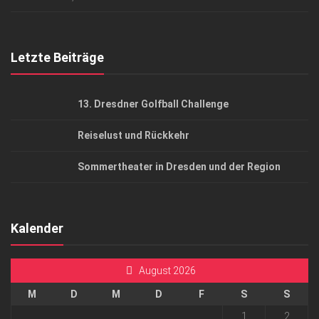
Top Gesundheitsforum Dresden / Ostsachsen
Mediadaten
Letzte Beiträge
13. Dresdner Golfball Challenge
Reiselust und Rückkehr
Sommertheater in Dresden und der Region
Kalender
August 2026
M
D
M
D
F
S
S
1
2