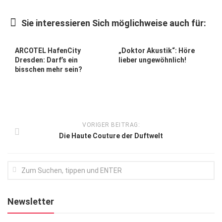
Kunst & Kultur
Sie interessieren Sich möglichweise auch für:
Lifestyle
Ausflug & Reise
ARCOTEL HafenCity
„Doktor Akustik“: Höre
Dresden: Darf’s ein
lieber ungewöhnlich!
Podcast
bisschen mehr sein?
Top Branchen
SACHSEN IN PARIS
VORIGER BEITRAG:
Die Haute Couture der Duftwelt
Newsletter