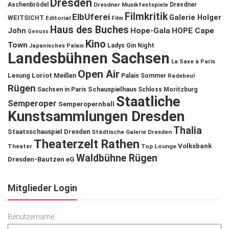
Dresden
Aschenbrödel
Dresdner Musikfestspiele
Dresdner
Filmkritik
ElbUferei
Galerie Holger
WEITSICHT
Editorial
Film
Haus des Buches
John
Hope-Gala
HOPE Cape
Genuss
Kino
Town
Ladys Gin Night
Japanisches Palais
Landesbühnen Sachsen
La Saxe à Paris
Open Air
Lesung
Loriot
Meißen
Palais Sommer
Radebeul
Rügen
Schauspielhaus
Sachsen in Paris
Schloss Moritzburg
Staatliche
Semperoper
Semperopernball
Kunstsammlungen Dresden
Thalia
Staatsschauspiel Dresden
Städtische Galerie Dresden
Theaterzelt Rathen
Volksbank
Theater
Top Lounge
Waldbühne Rügen
Dresden-Bautzen eG
Mitglieder Login
Benutzername