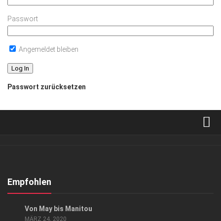
Passwort
Angemeldet bleiben
Passwort zurücksetzen
Verkaufsstellen
Abonnement
Kontakt, Impressum
Empfohlen
Datenschutzerklärung
HIGHLIGHTS
Von May bis Manitou
AGB
MÄRZ 24, 2020