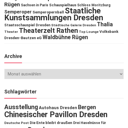
Rügen
Schauspielhaus
Sachsen in Paris
Schloss Moritzburg
Staatliche
Semperoper
Semperopernball
Kunstsammlungen Dresden
Thalia
Staatsschauspiel Dresden
Städtische Galerie Dresden
Theaterzelt Rathen
Volksbank
Theater
Top Lounge
Waldbühne Rügen
Dresden-Bautzen eG
Archive
Schlagwörter
Ausstellung
Bergen
Autohaus Dresden
Chinesischer Pavillon Dresden
Die Ente bleibt draußen
Deutsche Post
Drei Haselnüsse für