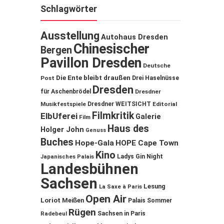
Schlagwörter
Ausstellung
Autohaus Dresden
Chinesischer
Bergen
Pavillon Dresden
Deutsche
Die Ente bleibt draußen
Post
Drei Haselnüsse
Dresden
für Aschenbrödel
Dresdner
Musikfestspiele
Dresdner WEITSICHT
Editorial
Filmkritik
ElbUferei
Galerie
Film
Haus des
Holger John
Genuss
Buches
Hope-Gala
HOPE Cape Town
Kino
Ladys Gin Night
Japanisches Palais
Landesbühnen
Sachsen
Lesung
La Saxe à Paris
Open Air
Loriot
Meißen
Palais Sommer
Rügen
Sachsen in Paris
Radebeul