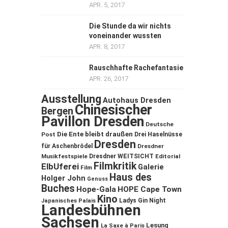
APR. 5, 2017
Die Stunde da wir nichts
voneinander wussten
APR. 8, 2017
Rauschhafte Rachefantasie
APR. 26, 2017
Ausstellung
Autohaus Dresden
Chinesischer
Bergen
Pavillon Dresden
Deutsche
Die Ente bleibt draußen
Post
Drei Haselnüsse
Dresden
für Aschenbrödel
Dresdner
Musikfestspiele
Dresdner WEITSICHT
Editorial
Filmkritik
ElbUferei
Galerie
Film
Haus des
Holger John
Genuss
Buches
Hope-Gala
HOPE Cape Town
Kino
Ladys Gin Night
Japanisches Palais
Landesbühnen
Sachsen
Lesung
La Saxe à Paris