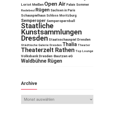
Open Air
Loriot
Meißen
Palais Sommer
Rügen
Sachsen in Paris
Radebeul
Schauspielhaus
Schloss Moritzburg
Semperoper
Semperopernball
Staatliche
Kunstsammlungen
Dresden
Staatsschauspiel Dresden
Thalia
Städtische Galerie Dresden
Theater
Theaterzelt Rathen
Top Lounge
Volksbank Dresden-Bautzen eG
Waldbühne Rügen
Archive