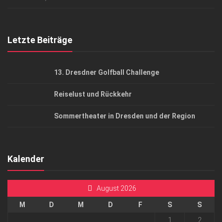
Top Gesundheitsforum Dresden / Ostsachsen
Mediadaten
Letzte Beiträge
13. Dresdner Golfball Challenge
Reiselust und Rückkehr
Sommertheater in Dresden und der Region
Kalender
August 2026
M
D
M
D
F
S
S
1
2