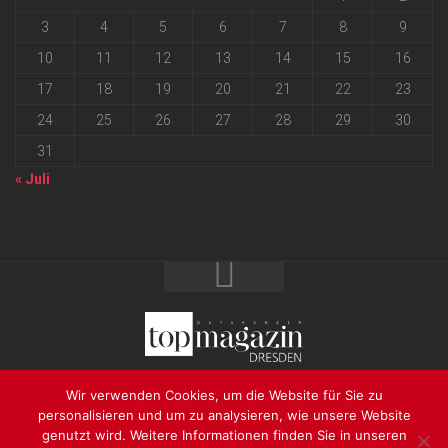
3
4
5
6
7
8
9
10
11
12
13
14
15
16
17
18
19
20
21
22
23
24
25
26
27
28
29
30
31
« Juli
2026 progressmedia Verlag & Werbeagentur GmbH • Bautzner
Wir verwenden Cookies, um die Website für Sie zu
Landstraße 62 • 01324 Dresden
personalisieren und um zu analysieren, wie unsere Website
genutzt wird. Weitere Informationen finden Sie in unseren