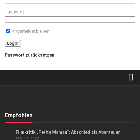
Passwort
Angemeldet bleiben
Passwort zurücksetzen
Verkaufsstellen
Abonnement
Kontakt, Impressum
Empfohlen
Datenschutzerklärung
KUNST & KULTUR
Filmkritik „Petite Maman“: Abschied als Abenteuer
AGB
FEB. 17, 2022