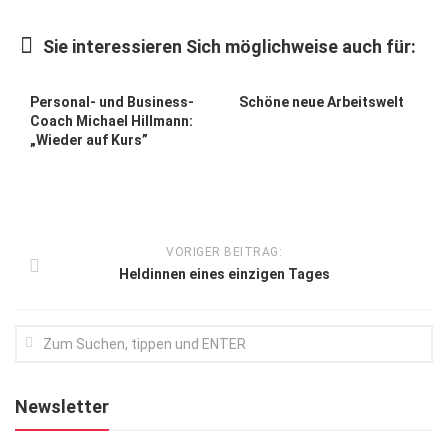
Kunst & Kultur
Sie interessieren Sich möglichweise auch für:
Lifestyle
Ausflug & Reise
Personal- und Business-
Schöne neue Arbeitswelt
Coach Michael Hillmann:
Podcast
„Wieder auf Kurs”
Top Branchen
SACHSEN IN PARIS
VORIGER BEITRAG:
Heldinnen eines einzigen Tages
Newsletter