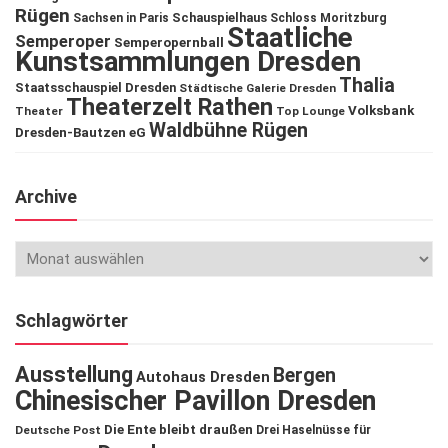
Rügen
Schauspielhaus
Sachsen in Paris
Schloss Moritzburg
Staatliche
Semperoper
Semperopernball
Kunstsammlungen Dresden
Thalia
Staatsschauspiel Dresden
Städtische Galerie Dresden
Theaterzelt Rathen
Volksbank
Theater
Top Lounge
Waldbühne Rügen
Dresden-Bautzen eG
Archive
Schlagwörter
Ausstellung
Bergen
Autohaus Dresden
Chinesischer Pavillon Dresden
Die Ente bleibt draußen
Deutsche Post
Drei Haselnüsse für