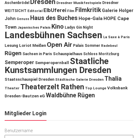
Dresden
Aschenbrödel
Dresdner Musikfestspiele
Dresdner
Filmkritik
ElbUferei
Galerie Holger
WEITSICHT
Editorial
Film
Haus des Buches
John
Hope-Gala
HOPE Cape
Genuss
Kino
Town
Ladys Gin Night
Japanisches Palais
Landesbühnen Sachsen
La Saxe à Paris
Open Air
Lesung
Loriot
Meißen
Palais Sommer
Radebeul
Rügen
Schauspielhaus
Sachsen in Paris
Schloss Moritzburg
Staatliche
Semperoper
Semperopernball
Kunstsammlungen Dresden
Thalia
Staatsschauspiel Dresden
Städtische Galerie Dresden
Theaterzelt Rathen
Volksbank
Theater
Top Lounge
Waldbühne Rügen
Dresden-Bautzen eG
Mitglieder Login
Benutzername