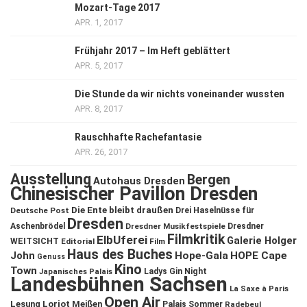
Mozart-Tage 2017
APR. 1, 2017
Frühjahr 2017 – Im Heft geblättert
APR. 5, 2017
Die Stunde da wir nichts voneinander wussten
APR. 8, 2017
Rauschhafte Rachefantasie
APR. 26, 2017
Ausstellung
Bergen
Autohaus Dresden
Chinesischer Pavillon Dresden
Die Ente bleibt draußen
Deutsche Post
Drei Haselnüsse für
Dresden
Aschenbrödel
Dresdner Musikfestspiele
Dresdner
Filmkritik
ElbUferei
Galerie Holger
WEITSICHT
Editorial
Film
Haus des Buches
John
Hope-Gala
HOPE Cape
Genuss
Kino
Town
Ladys Gin Night
Japanisches Palais
Landesbühnen Sachsen
La Saxe à Paris
Open Air
Lesung
Loriot
Meißen
Palais Sommer
Radebeul