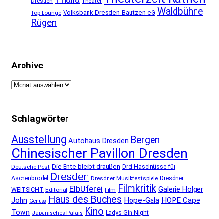
Dresden
Theater
Waldbühne
Volksbank Dresden-Bautzen eG
Top Lounge
Rügen
Archive
Archive
Schlagwörter
Ausstellung
Bergen
Autohaus Dresden
Chinesischer Pavillon Dresden
Die Ente bleibt draußen
Deutsche Post
Drei Haselnüsse für
Dresden
Aschenbrödel
Dresdner Musikfestspiele
Dresdner
Filmkritik
ElbUferei
Galerie Holger
WEITSICHT
Editorial
Film
Haus des Buches
John
Hope-Gala
HOPE Cape
Genuss
Kino
Town
Ladys Gin Night
Japanisches Palais