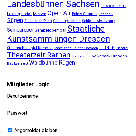
Landesbühnen Sachsen
La Saxe à Paris
Open Air
Lesung
Loriot
Meißen
Palais Sommer
Radebeul
Rügen
Schauspielhaus
Sachsen in Paris
Schloss Moritzburg
Staatliche
Semperoper
Semperopernball
Kunstsammlungen Dresden
Thalia
Staatsschauspiel Dresden
Städtische Galerie Dresden
Theater
Theaterzelt Rathen
Volksbank Dresden-
Top Lounge
Waldbühne Rügen
Bautzen eG
Mitglieder Login
Benutzername
Passwort
Angemeldet bleiben