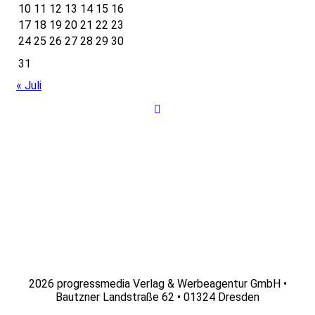
10
11
12
13
14
15
16
17
18
19
20
21
22
23
24
25
26
27
28
29
30
31
« Juli
2026 progressmedia Verlag & Werbeagentur GmbH •
Bautzner Landstraße 62 • 01324 Dresden