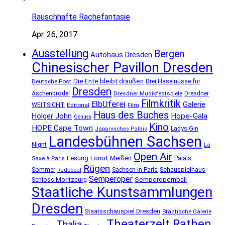
Rauschhafte Rachefantasie
Apr. 26, 2017
Ausstellung
Bergen
Autohaus Dresden
Chinesischer Pavillon Dresden
Die Ente bleibt draußen
Deutsche Post
Drei Haselnüsse für
Dresden
Aschenbrödel
Dresdner Musikfestspiele
Dresdner
Filmkritik
ElbUferei
Galerie
WEITSICHT
Editorial
Film
Haus des Buches
Holger John
Hope-Gala
Genuss
Kino
HOPE Cape Town
Ladys Gin
Japanisches Palais
Landesbühnen Sachsen
Night
La
Open Air
Lesung
Loriot
Meißen
Palais
Saxe à Paris
Rügen
Schauspielhaus
Sommer
Sachsen in Paris
Radebeul
Semperoper
Semperopernball
Schloss Moritzburg
Staatliche Kunstsammlungen
Dresden
Staatsschauspiel Dresden
Städtische Galerie
Theaterzelt Rathen
Thalia