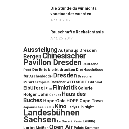
Die Stunde da wir nichts
voneinander wussten
APR. 8, 2017
Rauschhafte Rachefantasie
APR. 26, 2017
Ausstellung
Autohaus Dresden
Chinesischer
Bergen
Pavillon Dresden
Deutsche
Die Ente bleibt draußen
Post
Drei Haselnüsse
Dresden
für Aschenbrödel
Dresdner
Musikfestspiele
Dresdner WEITSICHT
Editorial
Filmkritik
ElbUferei
Galerie
Film
Haus des
Holger John
Genuss
Buches
Hope-Gala
HOPE Cape Town
Kino
Ladys Gin Night
Japanisches Palais
Landesbühnen
Sachsen
Lesung
La Saxe à Paris
Open Air
Loriot
Meißen
Palais Sommer