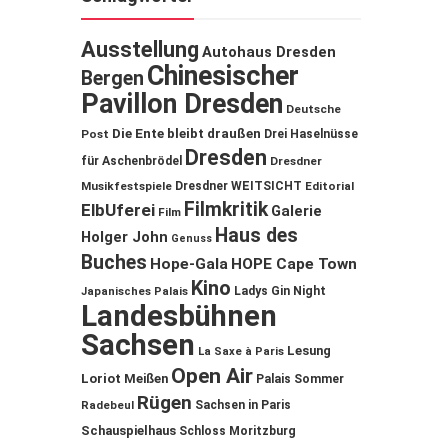
Ausstellung
Autohaus Dresden
Chinesischer
Bergen
Pavillon Dresden
Deutsche
Die Ente bleibt draußen
Post
Drei Haselnüsse
Dresden
für Aschenbrödel
Dresdner
Musikfestspiele
Dresdner WEITSICHT
Editorial
Filmkritik
ElbUferei
Galerie
Film
Haus des
Holger John
Genuss
Buches
Hope-Gala
HOPE Cape Town
Kino
Ladys Gin Night
Japanisches Palais
Landesbühnen
Sachsen
Lesung
La Saxe à Paris
Open Air
Loriot
Meißen
Palais Sommer
Rügen
Sachsen in Paris
Radebeul
Schauspielhaus
Schloss Moritzburg