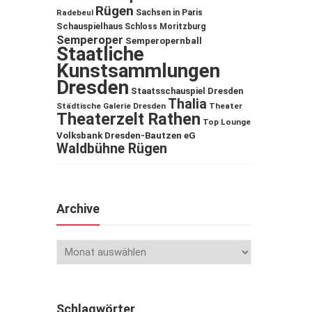
Rügen
Sachsen in Paris
Radebeul
Schauspielhaus
Schloss Moritzburg
Semperoper
Semperopernball
Staatliche
Kunstsammlungen
Dresden
Staatsschauspiel Dresden
Thalia
Städtische Galerie Dresden
Theater
Theaterzelt Rathen
Top Lounge
Volksbank Dresden-Bautzen eG
Waldbühne Rügen
Archive
Schlagwörter