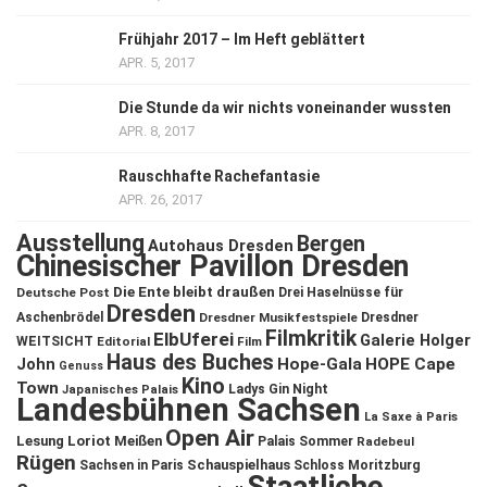
Frühjahr 2017 – Im Heft geblättert
APR. 5, 2017
Die Stunde da wir nichts voneinander wussten
APR. 8, 2017
Rauschhafte Rachefantasie
APR. 26, 2017
Ausstellung
Bergen
Autohaus Dresden
Chinesischer Pavillon Dresden
Die Ente bleibt draußen
Deutsche Post
Drei Haselnüsse für
Dresden
Aschenbrödel
Dresdner Musikfestspiele
Dresdner
Filmkritik
ElbUferei
Galerie Holger
WEITSICHT
Editorial
Film
Haus des Buches
John
Hope-Gala
HOPE Cape
Genuss
Kino
Town
Ladys Gin Night
Japanisches Palais
Landesbühnen Sachsen
La Saxe à Paris
Open Air
Lesung
Loriot
Meißen
Palais Sommer
Radebeul
Rügen
Schauspielhaus
Sachsen in Paris
Schloss Moritzburg
Staatliche