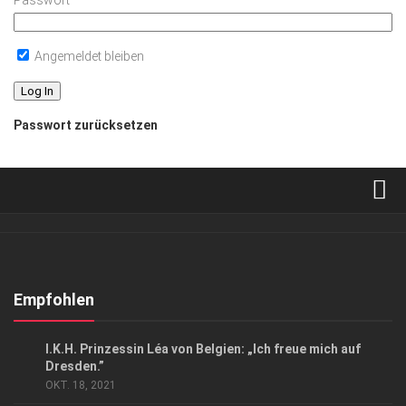
Passwort
Angemeldet bleiben
Passwort zurücksetzen
Verkaufsstellen
Abonnement
Kontakt, Impressum
Empfohlen
Datenschutzerklärung
CHARITY
/
GESELLSCHAFT
I.K.H. Prinzessin Léa von Belgien: „Ich freue mich auf
AGB
Dresden.”
OKT. 18, 2021
Top Gesundheitsforum Dresden / Ostsachsen