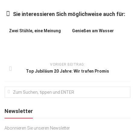
Kunst & Kultur
Sie interessieren Sich möglichweise auch für:
Lifestyle
Ausflug & Reise
Zwei Stühle, eine Meinung
Genießen am Wasser
Podcast
Top Branchen
SACHSEN IN PARIS
VORIGER BEITRAG:
Top Jubiläum 20 Jahre: Wir trafen Promis
Newsletter
Abonnieren Sie unseren Newsletter