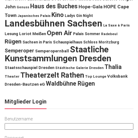
Haus des Buches
John
Hope-Gala
HOPE Cape
Genuss
Kino
Town
Ladys Gin Night
Japanisches Palais
Landesbühnen Sachsen
La Saxe à Paris
Open Air
Lesung
Loriot
Meißen
Palais Sommer
Radebeul
Rügen
Schauspielhaus
Sachsen in Paris
Schloss Moritzburg
Staatliche
Semperoper
Semperopernball
Kunstsammlungen Dresden
Thalia
Staatsschauspiel Dresden
Städtische Galerie Dresden
Theaterzelt Rathen
Volksbank
Theater
Top Lounge
Waldbühne Rügen
Dresden-Bautzen eG
Mitglieder Login
Benutzername