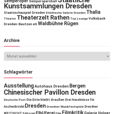
Semperoper
Semperopernball
Kunstsammlungen Dresden
Thalia
Staatsschauspiel Dresden
Städtische Galerie Dresden
Theaterzelt Rathen
Volksbank
Theater
Top Lounge
Waldbühne Rügen
Dresden-Bautzen eG
Archive
Schlagwörter
Ausstellung
Bergen
Autohaus Dresden
Chinesischer Pavillon Dresden
Die Ente bleibt draußen
Deutsche Post
Drei Haselnüsse für
Dresden
Aschenbrödel
Dresdner Musikfestspiele
Dresdner
Filmkritik
ElbUferei
Galerie Holger
WEITSICHT
Editorial
Film