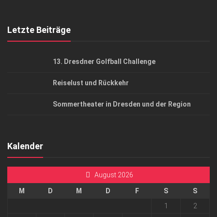
Mediadaten
Letzte Beiträge
13. Dresdner Golfball Challenge
Reiselust und Rückkehr
Sommertheater in Dresden und der Region
Kalender
August 2026
M
D
M
D
F
S
S
1
2