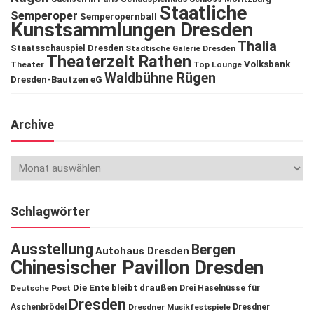
Staatliche
Semperoper
Semperopernball
Kunstsammlungen Dresden
Thalia
Staatsschauspiel Dresden
Städtische Galerie Dresden
Theaterzelt Rathen
Volksbank
Theater
Top Lounge
Waldbühne Rügen
Dresden-Bautzen eG
Archive
Schlagwörter
Ausstellung
Bergen
Autohaus Dresden
Chinesischer Pavillon Dresden
Die Ente bleibt draußen
Deutsche Post
Drei Haselnüsse für
Dresden
Aschenbrödel
Dresdner Musikfestspiele
Dresdner