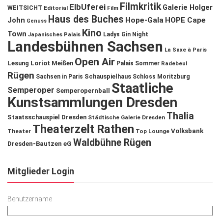
Filmkritik
ElbUferei
Galerie Holger
WEITSICHT
Editorial
Film
Haus des Buches
John
Hope-Gala
HOPE Cape
Genuss
Kino
Town
Ladys Gin Night
Japanisches Palais
Landesbühnen Sachsen
La Saxe à Paris
Open Air
Lesung
Loriot
Meißen
Palais Sommer
Radebeul
Rügen
Schauspielhaus
Sachsen in Paris
Schloss Moritzburg
Staatliche
Semperoper
Semperopernball
Kunstsammlungen Dresden
Thalia
Staatsschauspiel Dresden
Städtische Galerie Dresden
Theaterzelt Rathen
Volksbank
Theater
Top Lounge
Waldbühne Rügen
Dresden-Bautzen eG
Mitglieder Login
Benutzername