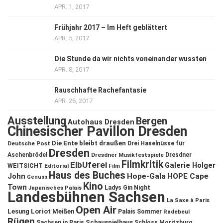
APR. 1, 2017
Frühjahr 2017 – Im Heft geblättert
APR. 5, 2017
Die Stunde da wir nichts voneinander wussten
APR. 8, 2017
Rauschhafte Rachefantasie
APR. 26, 2017
Ausstellung
Bergen
Autohaus Dresden
Chinesischer Pavillon Dresden
Die Ente bleibt draußen
Deutsche Post
Drei Haselnüsse für
Dresden
Aschenbrödel
Dresdner Musikfestspiele
Dresdner
Filmkritik
ElbUferei
Galerie Holger
WEITSICHT
Editorial
Film
Haus des Buches
John
Hope-Gala
HOPE Cape
Genuss
Kino
Town
Ladys Gin Night
Japanisches Palais
Landesbühnen Sachsen
La Saxe à Paris
Open Air
Lesung
Loriot
Meißen
Palais Sommer
Radebeul
Rügen
Schauspielhaus
Sachsen in Paris
Schloss Moritzburg