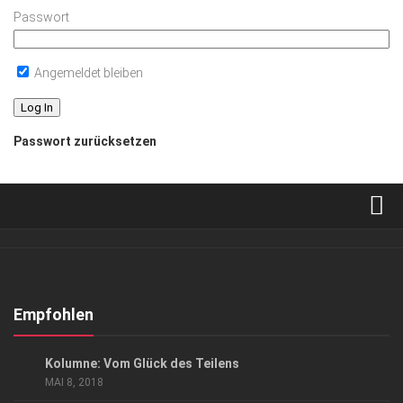
Passwort
Angemeldet bleiben
Passwort zurücksetzen
Verkaufsstellen
Abonnement
Kontakt, Impressum
Empfohlen
Datenschutzerklärung
GESELLSCHAFT
/
GESUND & SCHÖN
Kolumne: Vom Glück des Teilens
AGB
MAI 8, 2018