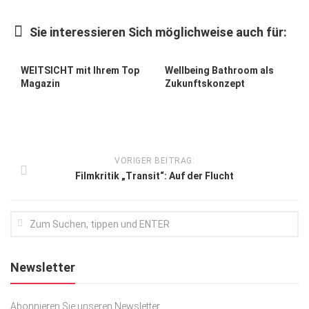
Kunst & Kultur
Sie interessieren Sich möglichweise auch für:
Lifestyle
Ausflug & Reise
WEITSICHT mit Ihrem Top
Wellbeing Bathroom als
Magazin
Zukunftskonzept
Podcast
Top Branchen
SACHSEN IN PARIS
VORIGER BEITRAG:
Filmkritik „Transit“: Auf der Flucht
Newsletter
Abonnieren Sie unseren Newsletter