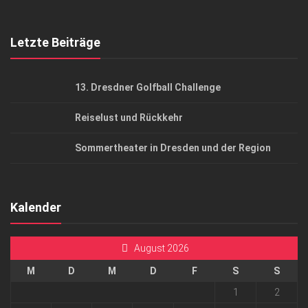
Top Gesundheitsforum Dresden / Ostsachsen
Mediadaten
Letzte Beiträge
13. Dresdner Golfball Challenge
Reiselust und Rückkehr
Sommertheater in Dresden und der Region
Kalender
August 2026
M
D
M
D
F
S
S
1
2