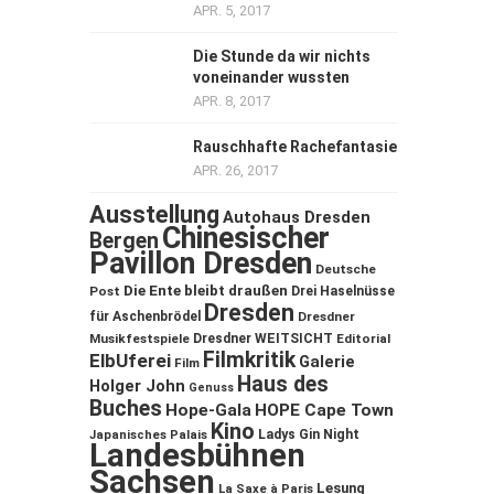
APR. 5, 2017
Die Stunde da wir nichts
voneinander wussten
APR. 8, 2017
Rauschhafte Rachefantasie
APR. 26, 2017
Ausstellung
Autohaus Dresden
Chinesischer
Bergen
Pavillon Dresden
Deutsche
Die Ente bleibt draußen
Post
Drei Haselnüsse
Dresden
für Aschenbrödel
Dresdner
Musikfestspiele
Dresdner WEITSICHT
Editorial
Filmkritik
ElbUferei
Galerie
Film
Haus des
Holger John
Genuss
Buches
Hope-Gala
HOPE Cape Town
Kino
Ladys Gin Night
Japanisches Palais
Landesbühnen
Sachsen
Lesung
La Saxe à Paris