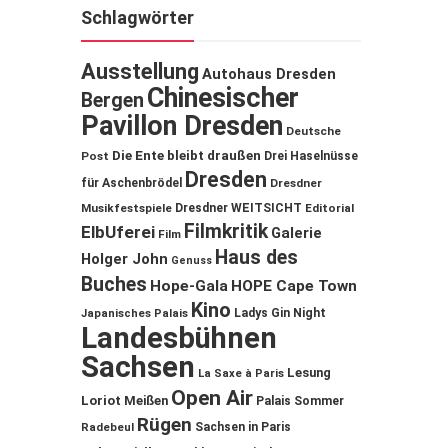
Schlagwörter
Ausstellung
Autohaus Dresden
Chinesischer
Bergen
Pavillon Dresden
Deutsche
Die Ente bleibt draußen
Post
Drei Haselnüsse
Dresden
für Aschenbrödel
Dresdner
Musikfestspiele
Dresdner WEITSICHT
Editorial
Filmkritik
ElbUferei
Galerie
Film
Haus des
Holger John
Genuss
Buches
Hope-Gala
HOPE Cape Town
Kino
Ladys Gin Night
Japanisches Palais
Landesbühnen
Sachsen
Lesung
La Saxe à Paris
Open Air
Loriot
Meißen
Palais Sommer
Rügen
Sachsen in Paris
Radebeul