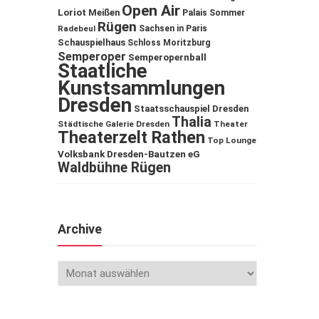
Open Air
Loriot
Meißen
Palais Sommer
Rügen
Sachsen in Paris
Radebeul
Schauspielhaus
Schloss Moritzburg
Semperoper
Semperopernball
Staatliche
Kunstsammlungen
Dresden
Staatsschauspiel Dresden
Thalia
Städtische Galerie Dresden
Theater
Theaterzelt Rathen
Top Lounge
Volksbank Dresden-Bautzen eG
Waldbühne Rügen
Archive