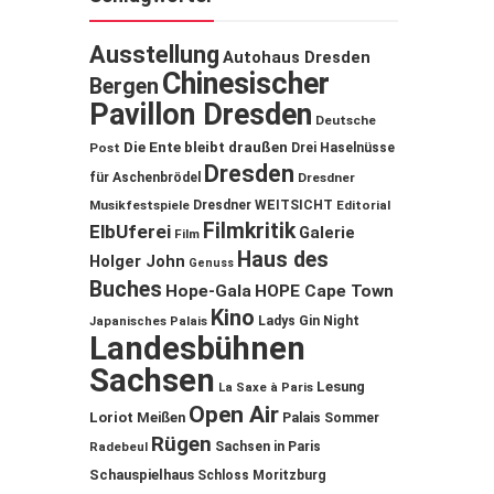
Ausstellung
Autohaus Dresden
Chinesischer
Bergen
Pavillon Dresden
Deutsche
Die Ente bleibt draußen
Post
Drei Haselnüsse
Dresden
für Aschenbrödel
Dresdner
Musikfestspiele
Dresdner WEITSICHT
Editorial
Filmkritik
ElbUferei
Galerie
Film
Haus des
Holger John
Genuss
Buches
Hope-Gala
HOPE Cape Town
Kino
Ladys Gin Night
Japanisches Palais
Landesbühnen
Sachsen
Lesung
La Saxe à Paris
Open Air
Loriot
Meißen
Palais Sommer
Rügen
Sachsen in Paris
Radebeul
Schauspielhaus
Schloss Moritzburg