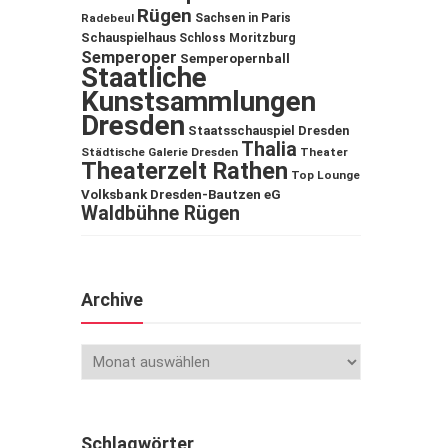
Rügen
Sachsen in Paris
Radebeul
Schauspielhaus
Schloss Moritzburg
Semperoper
Semperopernball
Staatliche
Kunstsammlungen
Dresden
Staatsschauspiel Dresden
Thalia
Städtische Galerie Dresden
Theater
Theaterzelt Rathen
Top Lounge
Volksbank Dresden-Bautzen eG
Waldbühne Rügen
Archive
Schlagwörter