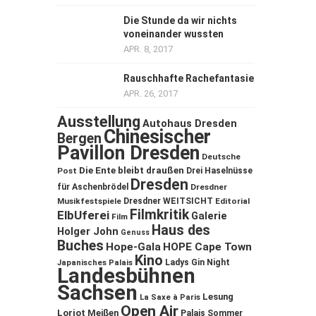
Die Stunde da wir nichts
voneinander wussten
APR. 8, 2017
Rauschhafte Rachefantasie
APR. 26, 2017
Ausstellung
Autohaus Dresden
Chinesischer
Bergen
Pavillon Dresden
Deutsche
Die Ente bleibt draußen
Post
Drei Haselnüsse
Dresden
für Aschenbrödel
Dresdner
Musikfestspiele
Dresdner WEITSICHT
Editorial
Filmkritik
ElbUferei
Galerie
Film
Haus des
Holger John
Genuss
Buches
Hope-Gala
HOPE Cape Town
Kino
Ladys Gin Night
Japanisches Palais
Landesbühnen
Sachsen
Lesung
La Saxe à Paris
Open Air
Loriot
Meißen
Palais Sommer