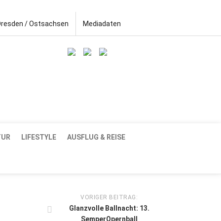
Dresden / Ostsachsen
Mediadaten
TUR
LIFESTYLE
AUSFLUG & REISE
VORIGER BEITRAG:
Glanzvolle Ballnacht: 13.
SemperOpernball