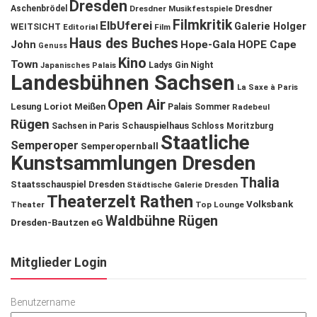
Dresden
Aschenbrödel
Dresdner Musikfestspiele
Dresdner
Filmkritik
ElbUferei
Galerie Holger
WEITSICHT
Editorial
Film
Haus des Buches
John
Hope-Gala
HOPE Cape
Genuss
Kino
Town
Ladys Gin Night
Japanisches Palais
Landesbühnen Sachsen
La Saxe à Paris
Open Air
Lesung
Loriot
Meißen
Palais Sommer
Radebeul
Rügen
Schauspielhaus
Sachsen in Paris
Schloss Moritzburg
Staatliche
Semperoper
Semperopernball
Kunstsammlungen Dresden
Thalia
Staatsschauspiel Dresden
Städtische Galerie Dresden
Theaterzelt Rathen
Volksbank
Theater
Top Lounge
Waldbühne Rügen
Dresden-Bautzen eG
Mitglieder Login
Benutzername