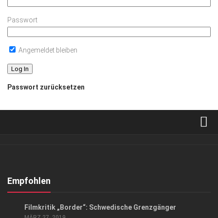
Passwort
Angemeldet bleiben
Passwort zurücksetzen
Verkaufsstellen
Abonnement
Kontakt, Impressum
Empfohlen
Datenschutzerklärung
KUNST & KULTUR
Filmkritik „Border“: Schwedische Grenzgänger
AGB
MÄRZ 27, 2019