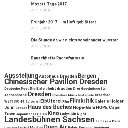
Mozart-Tage 2017
APR. 1, 2017
Frühjahr 2017 – Im Heft geblättert
APR. 5, 2017
Die Stunde da wir nichts voneinander wussten
APR. 8, 2017
Rauschhafte Rachefantasie
APR. 26, 2017
Ausstellung
Bergen
Autohaus Dresden
Chinesischer Pavillon Dresden
Die Ente bleibt draußen
Deutsche Post
Drei Haselnüsse für
Dresden
Aschenbrödel
Dresdner Musikfestspiele
Dresdner
Filmkritik
ElbUferei
Galerie Holger
WEITSICHT
Editorial
Film
Haus des Buches
John
Hope-Gala
HOPE Cape
Genuss
Kino
Town
Ladys Gin Night
Japanisches Palais
Landesbühnen Sachsen
La Saxe à Paris
Open Air
Lesung
Loriot
Meißen
Palais Sommer
Radebeul