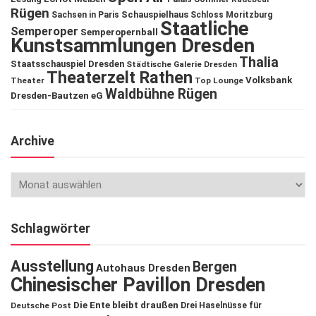
Rügen
Schauspielhaus
Sachsen in Paris
Schloss Moritzburg
Staatliche
Semperoper
Semperopernball
Kunstsammlungen Dresden
Thalia
Staatsschauspiel Dresden
Städtische Galerie Dresden
Theaterzelt Rathen
Volksbank
Theater
Top Lounge
Waldbühne Rügen
Dresden-Bautzen eG
Archive
Schlagwörter
Ausstellung
Bergen
Autohaus Dresden
Chinesischer Pavillon Dresden
Die Ente bleibt draußen
Deutsche Post
Drei Haselnüsse für