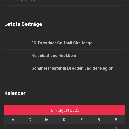
Top Gesundheitsforum Dresden / Ostsachsen
Mediadaten
Letzte Beiträge
13. Dresdner Golfball Challenge
Reiselust und Rückkehr
Sommertheater in Dresden und der Region
Kalender
August 2026
M
D
M
D
F
S
S
1
2