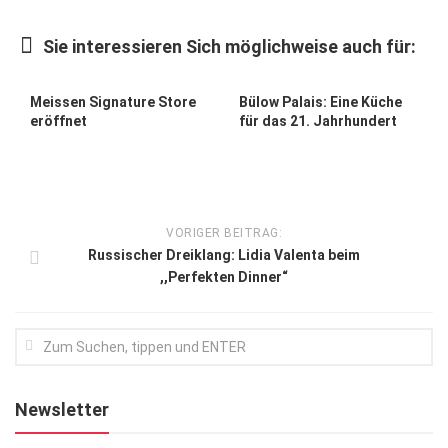
Kunst & Kultur
Sie interessieren Sich möglichweise auch für:
Lifestyle
Ausflug & Reise
Meissen Signature Store
Bülow Palais: Eine Küche
eröffnet
für das 21. Jahrhundert
Podcast
Top Branchen
SACHSEN IN PARIS
VORIGER BEITRAG:
Russischer Dreiklang: Lidia Valenta beim
,,Perfekten Dinner“
Newsletter