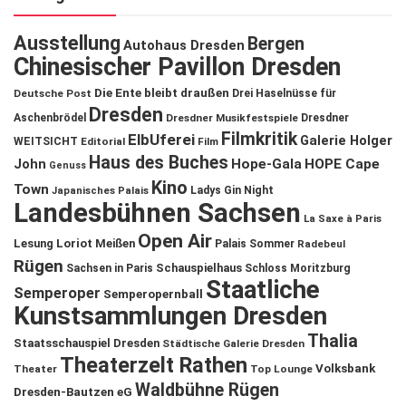
Ausstellung
Bergen
Autohaus Dresden
Chinesischer Pavillon Dresden
Die Ente bleibt draußen
Deutsche Post
Drei Haselnüsse für
Dresden
Aschenbrödel
Dresdner Musikfestspiele
Dresdner
Filmkritik
ElbUferei
Galerie Holger
WEITSICHT
Editorial
Film
Haus des Buches
John
Hope-Gala
HOPE Cape
Genuss
Kino
Town
Ladys Gin Night
Japanisches Palais
Landesbühnen Sachsen
La Saxe à Paris
Open Air
Lesung
Loriot
Meißen
Palais Sommer
Radebeul
Rügen
Schauspielhaus
Sachsen in Paris
Schloss Moritzburg
Staatliche
Semperoper
Semperopernball
Kunstsammlungen Dresden
Thalia
Staatsschauspiel Dresden
Städtische Galerie Dresden
Theaterzelt Rathen
Volksbank
Theater
Top Lounge
Waldbühne Rügen
Dresden-Bautzen eG