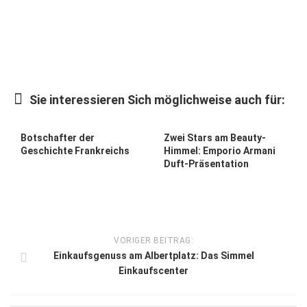
Kunst & Kultur
Lifestyle
Ausflug & Reise
Podcast
Sie interessieren Sich möglichweise auch für:
Top Branchen
Botschafter der
Zwei Stars am Beauty-
SACHSEN IN PARIS
Geschichte Frankreichs
Himmel: Emporio Armani
Duft-Präsentation
VORIGER BEITRAG:
Einkaufsgenuss am Albertplatz: Das Simmel
Einkaufscenter