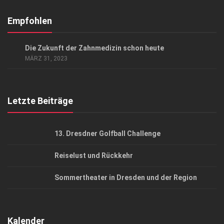
Abonnement
Kontakt, Impressum
Empfohlen
Datenschutzerklärung
ANZEIGE
/
GESUND & SCHÖN
Die Zukunft der Zahnmedizin schon heute
AGB
MÄRZ 31, 2023
Top Gesundheitsforum Dresden / Ostsachsen
Mediadaten
Letzte Beiträge
13. Dresdner Golfball Challenge
Reiselust und Rückkehr
Sommertheater in Dresden und der Region
Kalender