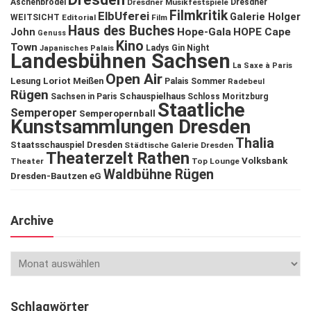
Aschenbrödel
Dresdner Musikfestspiele
Dresdner
Filmkritik
ElbUferei
Galerie Holger
WEITSICHT
Editorial
Film
Haus des Buches
John
Hope-Gala
HOPE Cape
Genuss
Kino
Town
Ladys Gin Night
Japanisches Palais
Landesbühnen Sachsen
La Saxe à Paris
Open Air
Lesung
Loriot
Meißen
Palais Sommer
Radebeul
Rügen
Schauspielhaus
Sachsen in Paris
Schloss Moritzburg
Staatliche
Semperoper
Semperopernball
Kunstsammlungen Dresden
Thalia
Staatsschauspiel Dresden
Städtische Galerie Dresden
Theaterzelt Rathen
Volksbank
Theater
Top Lounge
Waldbühne Rügen
Dresden-Bautzen eG
Archive
Schlagwörter