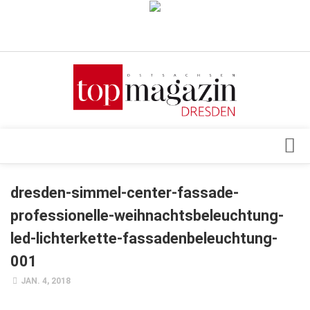
Verkaufsstellen
Abonnement
Kontakt, Impressum
Datenschutzerklärung
AGB
Architektur & Design
dresden-simmel-center-fassade-
Top Gesundheitsforum Dresden / Ostsachsen
Events
professionelle-weihnachtsbeleuchtung-
Mediadaten
Genuss
led-lichterkette-fassadenbeleuchtung-
Geschäft
001
gesund & schön
JAN. 4, 2018
Gesellschaft