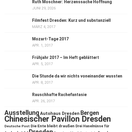
Ruth Moschner: Herzenssache Hoffnung
JUNI 29, 2026
Filmfest Dresden: Kurz und substanziell
MÄRZ 4, 2017
Mozart-Tage 2017
APR. 1, 2017
Frühjahr 2017 – Im Heft geblättert
APR. 5, 2017
Die Stunde da wir nichts voneinander wussten
APR. 8, 2017
Rauschhafte Rachefantasie
APR. 26, 2017
Ausstellung
Bergen
Autohaus Dresden
Chinesischer Pavillon Dresden
Die Ente bleibt draußen
Deutsche Post
Drei Haselnüsse für
Dresden