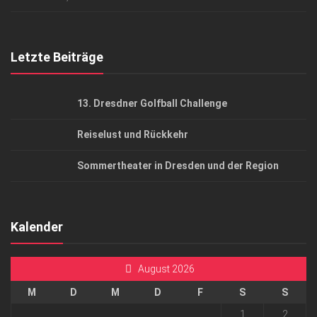
Top Gesundheitsforum Dresden / Ostsachsen
Mediadaten
Letzte Beiträge
13. Dresdner Golfball Challenge
Reiselust und Rückkehr
Sommertheater in Dresden und der Region
Kalender
August 2026
M
D
M
D
F
S
S
1
2