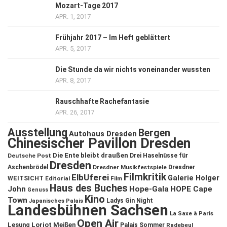
Mozart-Tage 2017
APR. 1, 2017
Frühjahr 2017 – Im Heft geblättert
APR. 5, 2017
Die Stunde da wir nichts voneinander wussten
APR. 8, 2017
Rauschhafte Rachefantasie
APR. 26, 2017
Ausstellung
Bergen
Autohaus Dresden
Chinesischer Pavillon Dresden
Die Ente bleibt draußen
Deutsche Post
Drei Haselnüsse für
Dresden
Aschenbrödel
Dresdner Musikfestspiele
Dresdner
Filmkritik
ElbUferei
Galerie Holger
WEITSICHT
Editorial
Film
Haus des Buches
John
Hope-Gala
HOPE Cape
Genuss
Kino
Town
Ladys Gin Night
Japanisches Palais
Landesbühnen Sachsen
La Saxe à Paris
Open Air
Lesung
Loriot
Meißen
Palais Sommer
Radebeul