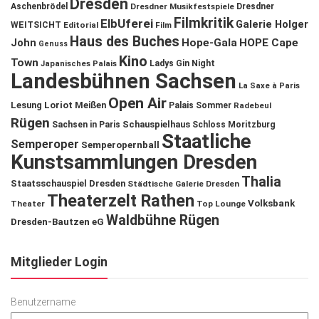
Dresden
Aschenbrödel
Dresdner Musikfestspiele
Dresdner
Filmkritik
ElbUferei
Galerie Holger
WEITSICHT
Editorial
Film
Haus des Buches
John
Hope-Gala
HOPE Cape
Genuss
Kino
Town
Ladys Gin Night
Japanisches Palais
Landesbühnen Sachsen
La Saxe à Paris
Open Air
Lesung
Loriot
Meißen
Palais Sommer
Radebeul
Rügen
Schauspielhaus
Sachsen in Paris
Schloss Moritzburg
Staatliche
Semperoper
Semperopernball
Kunstsammlungen Dresden
Thalia
Staatsschauspiel Dresden
Städtische Galerie Dresden
Theaterzelt Rathen
Volksbank
Theater
Top Lounge
Waldbühne Rügen
Dresden-Bautzen eG
Mitglieder Login
Benutzername