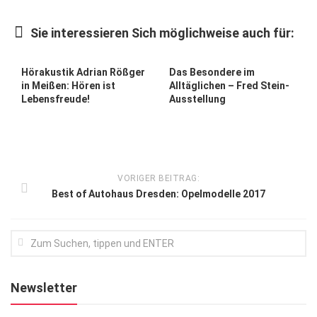
Kunst & Kultur
Sie interessieren Sich möglichweise auch für:
Lifestyle
Ausflug & Reise
Hörakustik Adrian Rößger
Das Besondere im
in Meißen: Hören ist
Alltäglichen – Fred Stein-
Podcast
Lebensfreude!
Ausstellung
Top Branchen
SACHSEN IN PARIS
VORIGER BEITRAG:
Best of Autohaus Dresden: Opelmodelle 2017
Newsletter