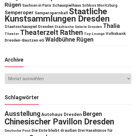
Rügen
Schauspielhaus
Sachsen in Paris
Schloss Moritzburg
Staatliche
Semperoper
Semperopernball
Kunstsammlungen Dresden
Thalia
Staatsschauspiel Dresden
Städtische Galerie Dresden
Theaterzelt Rathen
Volksbank
Theater
Top Lounge
Waldbühne Rügen
Dresden-Bautzen eG
Archive
Schlagwörter
Ausstellung
Bergen
Autohaus Dresden
Chinesischer Pavillon Dresden
Die Ente bleibt draußen
Deutsche Post
Drei Haselnüsse für