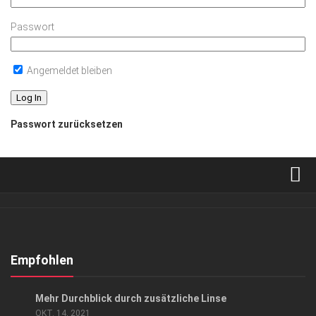
Passwort
Angemeldet bleiben
Passwort zurücksetzen
Verkaufsstellen
Abonnement
Kontakt, Impressum
Empfohlen
Datenschutzerklärung
ANZEIGE
Mehr Durchblick durch zusätzliche Linse
AGB
OKT. 14, 2021