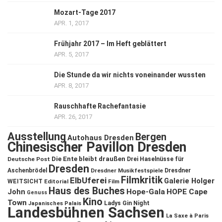
Mozart-Tage 2017
APR. 1, 2017
Frühjahr 2017 – Im Heft geblättert
APR. 5, 2017
Die Stunde da wir nichts voneinander wussten
APR. 8, 2017
Rauschhafte Rachefantasie
APR. 26, 2017
Ausstellung
Bergen
Autohaus Dresden
Chinesischer Pavillon Dresden
Die Ente bleibt draußen
Deutsche Post
Drei Haselnüsse für
Dresden
Aschenbrödel
Dresdner Musikfestspiele
Dresdner
Filmkritik
ElbUferei
Galerie Holger
WEITSICHT
Editorial
Film
Haus des Buches
John
Hope-Gala
HOPE Cape
Genuss
Kino
Town
Ladys Gin Night
Japanisches Palais
Landesbühnen Sachsen
La Saxe à Paris