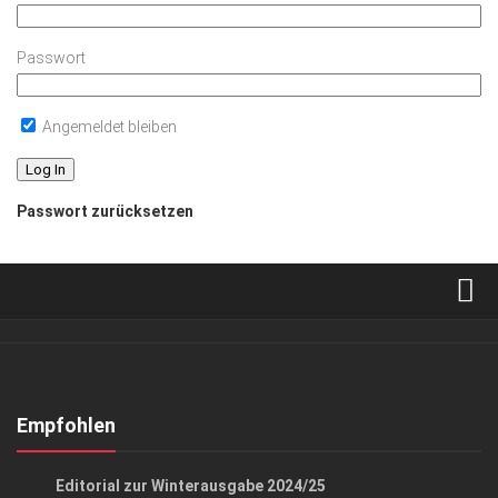
Passwort
Angemeldet bleiben
Passwort zurücksetzen
Verkaufsstellen
Abonnement
Kontakt, Impressum
Empfohlen
Datenschutzerklärung
GESELLSCHAFT
Editorial zur Winterausgabe 2024/25