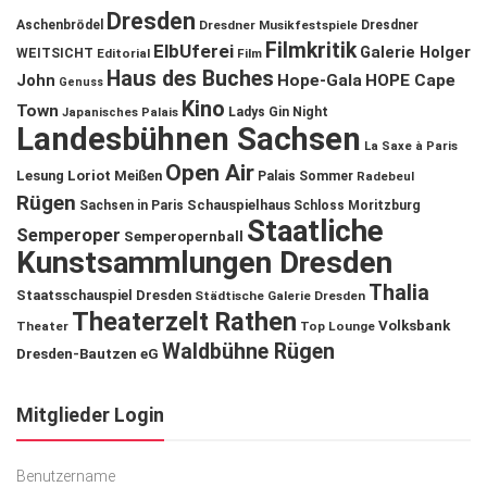
Dresden
Aschenbrödel
Dresdner Musikfestspiele
Dresdner
Filmkritik
ElbUferei
Galerie Holger
WEITSICHT
Editorial
Film
Haus des Buches
John
Hope-Gala
HOPE Cape
Genuss
Kino
Town
Ladys Gin Night
Japanisches Palais
Landesbühnen Sachsen
La Saxe à Paris
Open Air
Lesung
Loriot
Meißen
Palais Sommer
Radebeul
Rügen
Schauspielhaus
Sachsen in Paris
Schloss Moritzburg
Staatliche
Semperoper
Semperopernball
Kunstsammlungen Dresden
Thalia
Staatsschauspiel Dresden
Städtische Galerie Dresden
Theaterzelt Rathen
Volksbank
Theater
Top Lounge
Waldbühne Rügen
Dresden-Bautzen eG
Mitglieder Login
Benutzername