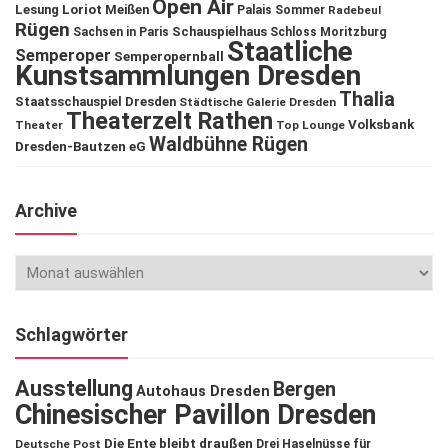
Open Air
Lesung
Loriot
Meißen
Palais Sommer
Radebeul
Rügen
Schauspielhaus
Sachsen in Paris
Schloss Moritzburg
Staatliche
Semperoper
Semperopernball
Kunstsammlungen Dresden
Thalia
Staatsschauspiel Dresden
Städtische Galerie Dresden
Theaterzelt Rathen
Volksbank
Theater
Top Lounge
Waldbühne Rügen
Dresden-Bautzen eG
Archive
Schlagwörter
Ausstellung
Bergen
Autohaus Dresden
Chinesischer Pavillon Dresden
Die Ente bleibt draußen
Deutsche Post
Drei Haselnüsse für