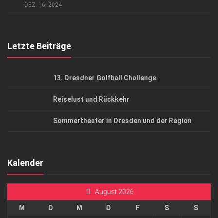
AGB
DEZ. 16, 2024
Top Gesundheitsforum Dresden / Ostsachsen
Mediadaten
Letzte Beiträge
13. Dresdner Golfball Challenge
Reiselust und Rückkehr
Sommertheater in Dresden und der Region
Kalender
August 2026
M
D
M
D
F
S
S