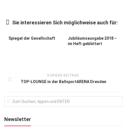
Kunst & Kultur
Lifestyle
Sie interessieren Sich möglichweise auch für:
Ausflug & Reise
Spiegel der Gesellschaft
Jubiläumsausgabe 2018 –
Podcast
im Heft geblättert
Top Branchen
SACHSEN IN PARIS
VORIGER BEITRAG:
TOP-LOUNGE in der BallsportARENA Dresden
Newsletter