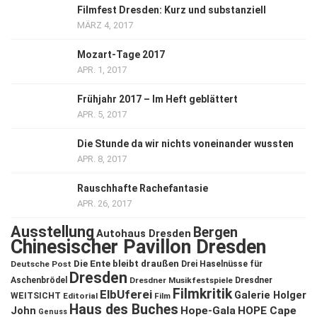
Filmfest Dresden: Kurz und substanziell
MÄRZ 4, 2017
Mozart-Tage 2017
APR. 1, 2017
Frühjahr 2017 – Im Heft geblättert
APR. 5, 2017
Die Stunde da wir nichts voneinander wussten
APR. 8, 2017
Rauschhafte Rachefantasie
APR. 26, 2017
Ausstellung
Bergen
Autohaus Dresden
Chinesischer Pavillon Dresden
Die Ente bleibt draußen
Deutsche Post
Drei Haselnüsse für
Dresden
Aschenbrödel
Dresdner Musikfestspiele
Dresdner
Filmkritik
ElbUferei
Galerie Holger
WEITSICHT
Editorial
Film
Haus des Buches
John
Hope-Gala
HOPE Cape
Genuss