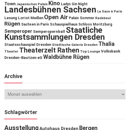
Kino
Town
Ladys Gin Night
Japanisches Palais
Landesbühnen Sachsen
La Saxe à Paris
Open Air
Lesung
Loriot
Meißen
Palais Sommer
Radebeul
Rügen
Schauspielhaus
Sachsen in Paris
Schloss Moritzburg
Staatliche
Semperoper
Semperopernball
Kunstsammlungen Dresden
Thalia
Staatsschauspiel Dresden
Städtische Galerie Dresden
Theaterzelt Rathen
Volksbank
Theater
Top Lounge
Waldbühne Rügen
Dresden-Bautzen eG
Archive
Schlagwörter
Ausstellung
Bergen
Autohaus Dresden