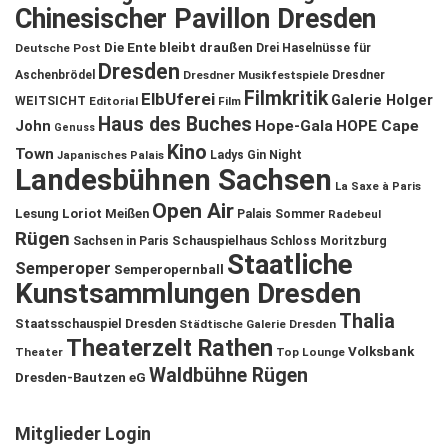
Chinesischer Pavillon Dresden
Die Ente bleibt draußen
Deutsche Post
Drei Haselnüsse für
Dresden
Aschenbrödel
Dresdner Musikfestspiele
Dresdner
Filmkritik
ElbUferei
Galerie Holger
WEITSICHT
Editorial
Film
Haus des Buches
John
Hope-Gala
HOPE Cape
Genuss
Kino
Town
Ladys Gin Night
Japanisches Palais
Landesbühnen Sachsen
La Saxe à Paris
Open Air
Lesung
Loriot
Meißen
Palais Sommer
Radebeul
Rügen
Schauspielhaus
Sachsen in Paris
Schloss Moritzburg
Staatliche
Semperoper
Semperopernball
Kunstsammlungen Dresden
Thalia
Staatsschauspiel Dresden
Städtische Galerie Dresden
Theaterzelt Rathen
Volksbank
Theater
Top Lounge
Waldbühne Rügen
Dresden-Bautzen eG
Mitglieder Login