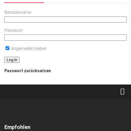
Benutzername
Passwort
Angemeldet bleiben
Passwort zurücksetzen
Verkaufsstellen
Abonnement
Kontakt, Impressum
Empfohlen