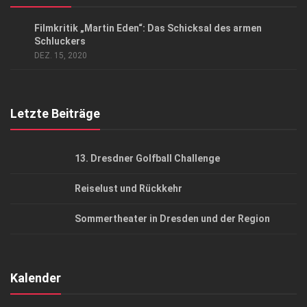
Datenschutzerklärung
KUNST & KULTUR
Filmkritik „Martin Eden“: Das Schicksal des armen
AGB
Schluckers
DEZ. 15, 2020
Top Gesundheitsforum Dresden / Ostsachsen
Mediadaten
Letzte Beiträge
13. Dresdner Golfball Challenge
Reiselust und Rückkehr
Sommertheater in Dresden und der Region
Kalender