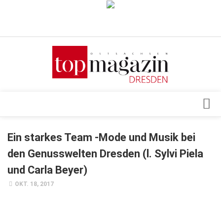
Verkaufsstellen
Abonnement
Kontakt, Impressum
Datenschutzerklärung
AGB
Architektur & Design
Ein starkes Team -Mode und Musik bei
Top Gesundheitsforum Dresden / Ostsachsen
Events
den Genusswelten Dresden (l. Sylvi Piela
Mediadaten
Genuss
und Carla Beyer)
Geschäft
OKT. 18, 2017
gesund & schön
Gesellschaft