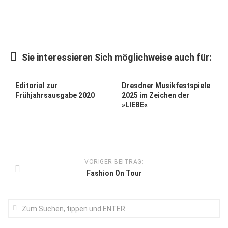
Kunst & Kultur
Lifestyle
Ausflug & Reise
Sie interessieren Sich möglichweise auch für:
Podcast
Editorial zur
Dresdner Musikfestspiele
Top Branchen
Frühjahrsausgabe 2020
2025 im Zeichen der
»LIEBE«
SACHSEN IN PARIS
VORIGER BEITRAG:
Fashion On Tour