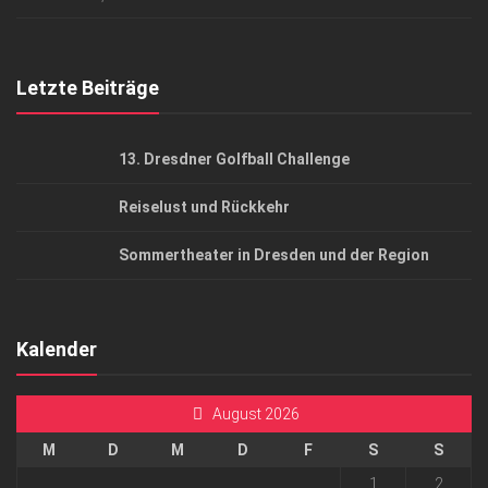
Top Gesundheitsforum Dresden / Ostsachsen
Mediadaten
Letzte Beiträge
13. Dresdner Golfball Challenge
Reiselust und Rückkehr
Sommertheater in Dresden und der Region
Kalender
August 2026
M
D
M
D
F
S
S
1
2