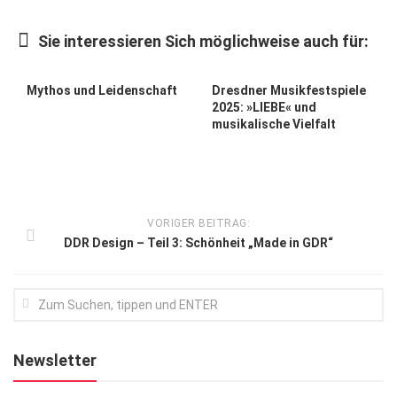
Kunst & Kultur
Sie interessieren Sich möglichweise auch für:
Lifestyle
Ausflug & Reise
Mythos und Leidenschaft
Dresdner Musikfestspiele
2025: »LIEBE« und
Podcast
musikalische Vielfalt
Top Branchen
SACHSEN IN PARIS
VORIGER BEITRAG:
DDR Design – Teil 3: Schönheit „Made in GDR“
Newsletter