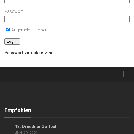
Passwort
Angemeldet bleiben
Passwort zurücksetzen
Verkaufsstellen
Abonnement
Kontakt, Impressum
Empfohlen
Datenschutzerklärung
EVENTS
13. Dresdner Golfball
AGB
JUNI 29, 2021