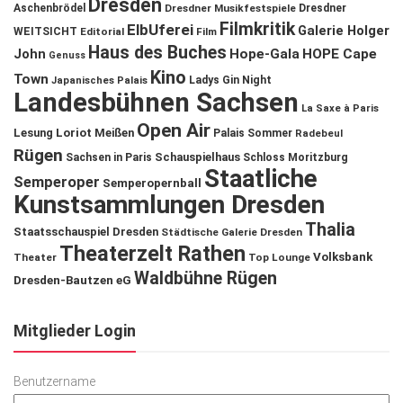
Dresden
Aschenbrödel
Dresdner Musikfestspiele
Dresdner
Filmkritik
ElbUferei
Galerie Holger
WEITSICHT
Editorial
Film
Haus des Buches
John
Hope-Gala
HOPE Cape
Genuss
Kino
Town
Ladys Gin Night
Japanisches Palais
Landesbühnen Sachsen
La Saxe à Paris
Open Air
Lesung
Loriot
Meißen
Palais Sommer
Radebeul
Rügen
Schauspielhaus
Sachsen in Paris
Schloss Moritzburg
Staatliche
Semperoper
Semperopernball
Kunstsammlungen Dresden
Thalia
Staatsschauspiel Dresden
Städtische Galerie Dresden
Theaterzelt Rathen
Volksbank
Theater
Top Lounge
Waldbühne Rügen
Dresden-Bautzen eG
Mitglieder Login
Benutzername