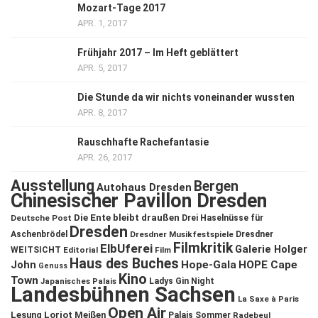
Mozart-Tage 2017
APR. 1, 2017
Frühjahr 2017 – Im Heft geblättert
APR. 5, 2017
Die Stunde da wir nichts voneinander wussten
APR. 8, 2017
Rauschhafte Rachefantasie
APR. 26, 2017
Ausstellung
Bergen
Autohaus Dresden
Chinesischer Pavillon Dresden
Die Ente bleibt draußen
Deutsche Post
Drei Haselnüsse für
Dresden
Aschenbrödel
Dresdner Musikfestspiele
Dresdner
Filmkritik
ElbUferei
Galerie Holger
WEITSICHT
Editorial
Film
Haus des Buches
John
Hope-Gala
HOPE Cape
Genuss
Kino
Town
Ladys Gin Night
Japanisches Palais
Landesbühnen Sachsen
La Saxe à Paris
Open Air
Lesung
Loriot
Meißen
Palais Sommer
Radebeul