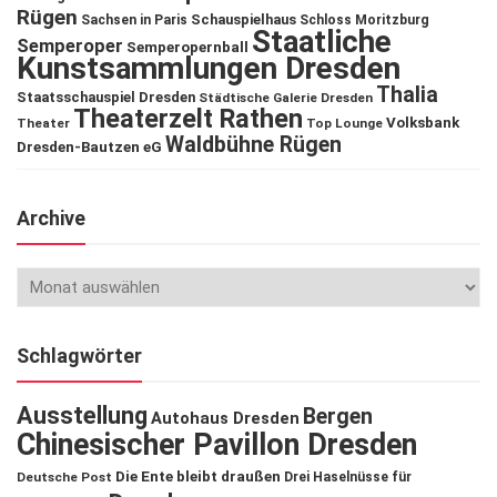
Rügen
Schauspielhaus
Sachsen in Paris
Schloss Moritzburg
Staatliche
Semperoper
Semperopernball
Kunstsammlungen Dresden
Thalia
Staatsschauspiel Dresden
Städtische Galerie Dresden
Theaterzelt Rathen
Volksbank
Theater
Top Lounge
Waldbühne Rügen
Dresden-Bautzen eG
Archive
Schlagwörter
Ausstellung
Bergen
Autohaus Dresden
Chinesischer Pavillon Dresden
Die Ente bleibt draußen
Deutsche Post
Drei Haselnüsse für