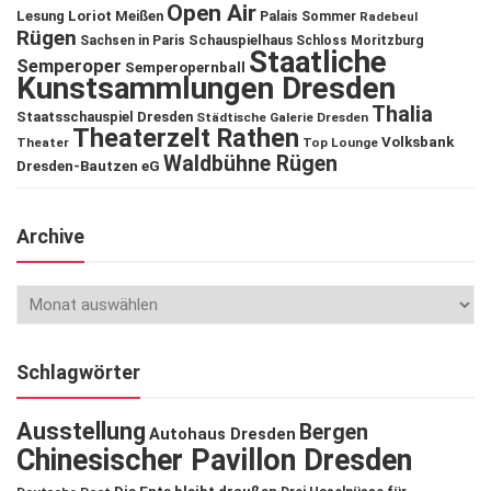
Open Air
Lesung
Loriot
Meißen
Palais Sommer
Radebeul
Rügen
Schauspielhaus
Sachsen in Paris
Schloss Moritzburg
Staatliche
Semperoper
Semperopernball
Kunstsammlungen Dresden
Thalia
Staatsschauspiel Dresden
Städtische Galerie Dresden
Theaterzelt Rathen
Volksbank
Theater
Top Lounge
Waldbühne Rügen
Dresden-Bautzen eG
Archive
Schlagwörter
Ausstellung
Bergen
Autohaus Dresden
Chinesischer Pavillon Dresden