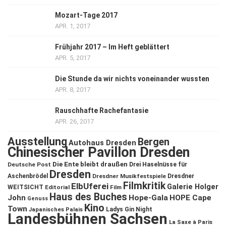
Mozart-Tage 2017
APR. 1, 2017
Frühjahr 2017 – Im Heft geblättert
APR. 5, 2017
Die Stunde da wir nichts voneinander wussten
APR. 8, 2017
Rauschhafte Rachefantasie
APR. 26, 2017
Ausstellung
Bergen
Autohaus Dresden
Chinesischer Pavillon Dresden
Die Ente bleibt draußen
Deutsche Post
Drei Haselnüsse für
Dresden
Aschenbrödel
Dresdner Musikfestspiele
Dresdner
Filmkritik
ElbUferei
Galerie Holger
WEITSICHT
Editorial
Film
Haus des Buches
John
Hope-Gala
HOPE Cape
Genuss
Kino
Town
Ladys Gin Night
Japanisches Palais
Landesbühnen Sachsen
La Saxe à Paris