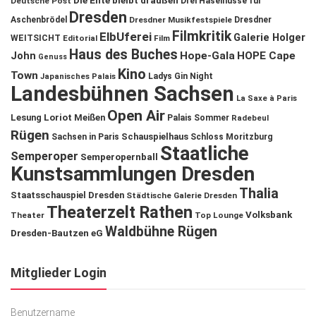
Die Ente bleibt draußen
Deutsche Post
Drei Haselnüsse für
Dresden
Aschenbrödel
Dresdner Musikfestspiele
Dresdner
Filmkritik
ElbUferei
Galerie Holger
WEITSICHT
Editorial
Film
Haus des Buches
John
Hope-Gala
HOPE Cape
Genuss
Kino
Town
Ladys Gin Night
Japanisches Palais
Landesbühnen Sachsen
La Saxe à Paris
Open Air
Lesung
Loriot
Meißen
Palais Sommer
Radebeul
Rügen
Schauspielhaus
Sachsen in Paris
Schloss Moritzburg
Staatliche
Semperoper
Semperopernball
Kunstsammlungen Dresden
Thalia
Staatsschauspiel Dresden
Städtische Galerie Dresden
Theaterzelt Rathen
Volksbank
Theater
Top Lounge
Waldbühne Rügen
Dresden-Bautzen eG
Mitglieder Login
Benutzername