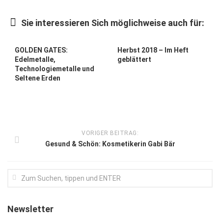
Kunst & Kultur
Sie interessieren Sich möglichweise auch für:
Lifestyle
Ausflug & Reise
GOLDEN GATES:
Herbst 2018 – Im Heft
Edelmetalle,
geblättert
Podcast
Technologiemetalle und
Seltene Erden
Top Branchen
SACHSEN IN PARIS
VORIGER BEITRAG:
Gesund & Schön: Kosmetikerin Gabi Bär
Newsletter