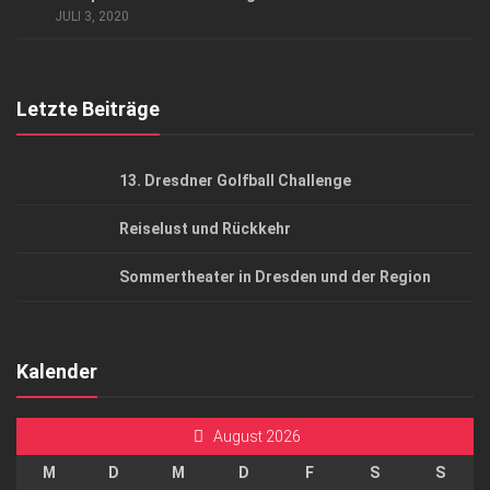
AGB
JULI 3, 2020
Top Gesundheitsforum Dresden / Ostsachsen
Mediadaten
Letzte Beiträge
13. Dresdner Golfball Challenge
Reiselust und Rückkehr
Sommertheater in Dresden und der Region
Kalender
August 2026
M
D
M
D
F
S
S