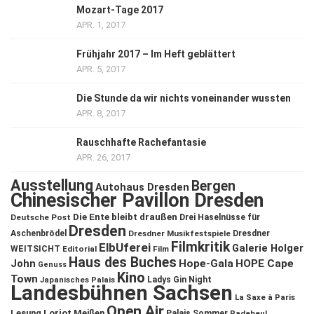
Mozart-Tage 2017
APR. 1, 2017
Frühjahr 2017 – Im Heft geblättert
APR. 5, 2017
Die Stunde da wir nichts voneinander wussten
APR. 8, 2017
Rauschhafte Rachefantasie
APR. 26, 2017
Ausstellung
Bergen
Autohaus Dresden
Chinesischer Pavillon Dresden
Die Ente bleibt draußen
Deutsche Post
Drei Haselnüsse für
Dresden
Aschenbrödel
Dresdner Musikfestspiele
Dresdner
Filmkritik
ElbUferei
Galerie Holger
WEITSICHT
Editorial
Film
Haus des Buches
John
Hope-Gala
HOPE Cape
Genuss
Kino
Town
Ladys Gin Night
Japanisches Palais
Landesbühnen Sachsen
La Saxe à Paris
Open Air
Lesung
Loriot
Meißen
Palais Sommer
Radebeul