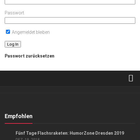
Passwort
Angemeldet bleiben
Passwort zurücksetzen
Verkaufsstellen
Abonnement
Kontakt, Impressum
Empfohlen
Datenschutzerklärung
KUNST & KULTUR
Fünf Tage Flachsraketen: HumorZone Dresden 2019
AGB
DEZ. 18, 2018