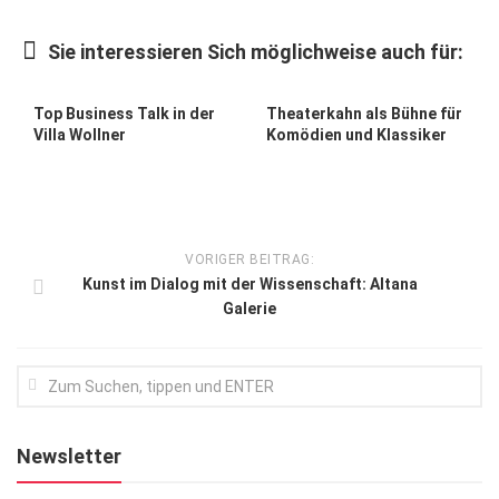
Kunst & Kultur
Sie interessieren Sich möglichweise auch für:
Lifestyle
Ausflug & Reise
Top Business Talk in der
Theaterkahn als Bühne für
Villa Wollner
Komödien und Klassiker
Podcast
Top Branchen
SACHSEN IN PARIS
VORIGER BEITRAG:
Kunst im Dialog mit der Wissenschaft: Altana
Galerie
Newsletter