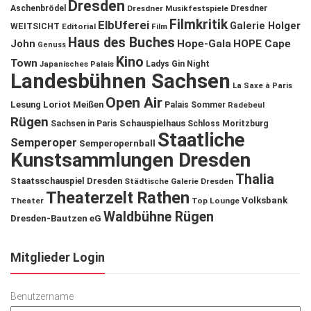
Dresden
Aschenbrödel
Dresdner Musikfestspiele
Dresdner
Filmkritik
ElbUferei
Galerie Holger
WEITSICHT
Editorial
Film
Haus des Buches
John
Hope-Gala
HOPE Cape
Genuss
Kino
Town
Ladys Gin Night
Japanisches Palais
Landesbühnen Sachsen
La Saxe à Paris
Open Air
Lesung
Loriot
Meißen
Palais Sommer
Radebeul
Rügen
Schauspielhaus
Sachsen in Paris
Schloss Moritzburg
Staatliche
Semperoper
Semperopernball
Kunstsammlungen Dresden
Thalia
Staatsschauspiel Dresden
Städtische Galerie Dresden
Theaterzelt Rathen
Volksbank
Theater
Top Lounge
Waldbühne Rügen
Dresden-Bautzen eG
Mitglieder Login
Benutzername