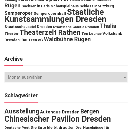
Rügen
Schauspielhaus
Sachsen in Paris
Schloss Moritzburg
Staatliche
Semperoper
Semperopernball
Kunstsammlungen Dresden
Thalia
Staatsschauspiel Dresden
Städtische Galerie Dresden
Theaterzelt Rathen
Volksbank
Theater
Top Lounge
Waldbühne Rügen
Dresden-Bautzen eG
Archive
Schlagwörter
Ausstellung
Bergen
Autohaus Dresden
Chinesischer Pavillon Dresden
Die Ente bleibt draußen
Deutsche Post
Drei Haselnüsse für