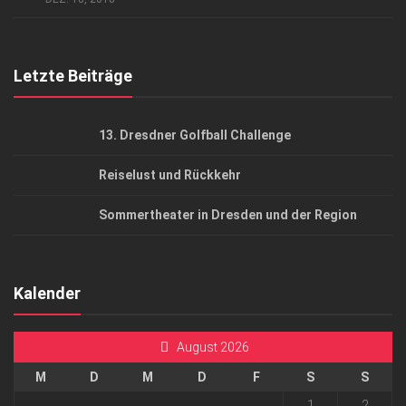
Top Gesundheitsforum Dresden / Ostsachsen
Mediadaten
Letzte Beiträge
13. Dresdner Golfball Challenge
Reiselust und Rückkehr
Sommertheater in Dresden und der Region
Kalender
August 2026
M
D
M
D
F
S
S
1
2