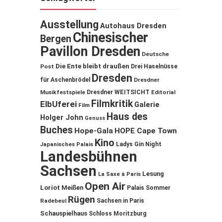
Ausstellung
Autohaus Dresden
Chinesischer
Bergen
Pavillon Dresden
Deutsche
Die Ente bleibt draußen
Post
Drei Haselnüsse
Dresden
für Aschenbrödel
Dresdner
Musikfestspiele
Dresdner WEITSICHT
Editorial
Filmkritik
ElbUferei
Galerie
Film
Haus des
Holger John
Genuss
Buches
Hope-Gala
HOPE Cape Town
Kino
Ladys Gin Night
Japanisches Palais
Landesbühnen
Sachsen
Lesung
La Saxe à Paris
Open Air
Loriot
Meißen
Palais Sommer
Rügen
Sachsen in Paris
Radebeul
Schauspielhaus
Schloss Moritzburg