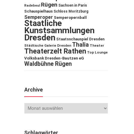
Rügen
Sachsen in Paris
Radebeul
Schauspielhaus
Schloss Moritzburg
Semperoper
Semperopernball
Staatliche
Kunstsammlungen
Dresden
Staatsschauspiel Dresden
Thalia
Städtische Galerie Dresden
Theater
Theaterzelt Rathen
Top Lounge
Volksbank Dresden-Bautzen eG
Waldbühne Rügen
Archive
Schlagwörter