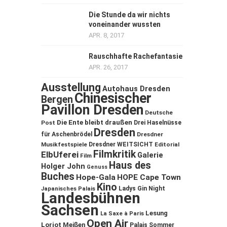
Die Stunde da wir nichts
voneinander wussten
APR. 8, 2017
Rauschhafte Rachefantasie
APR. 26, 2017
Ausstellung
Autohaus Dresden
Chinesischer
Bergen
Pavillon Dresden
Deutsche
Die Ente bleibt draußen
Post
Drei Haselnüsse
Dresden
für Aschenbrödel
Dresdner
Musikfestspiele
Dresdner WEITSICHT
Editorial
Filmkritik
ElbUferei
Galerie
Film
Haus des
Holger John
Genuss
Buches
Hope-Gala
HOPE Cape Town
Kino
Ladys Gin Night
Japanisches Palais
Landesbühnen
Sachsen
Lesung
La Saxe à Paris
Open Air
Loriot
Meißen
Palais Sommer