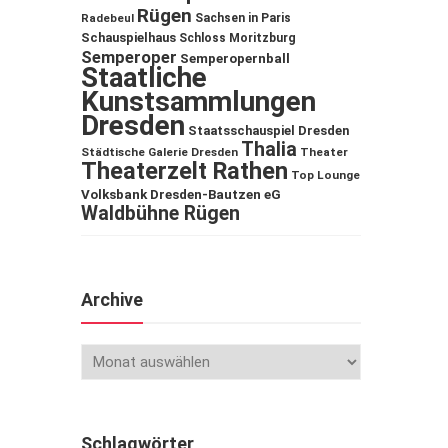
Rügen
Sachsen in Paris
Radebeul
Schauspielhaus
Schloss Moritzburg
Semperoper
Semperopernball
Staatliche
Kunstsammlungen
Dresden
Staatsschauspiel Dresden
Thalia
Städtische Galerie Dresden
Theater
Theaterzelt Rathen
Top Lounge
Volksbank Dresden-Bautzen eG
Waldbühne Rügen
Archive
Schlagwörter