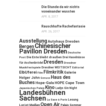
Die Stunde da wir nichts
voneinander wussten
APR. 8, 2017
Rauschhafte Rachefantasie
APR. 26, 2017
Ausstellung
Autohaus Dresden
Chinesischer
Bergen
Pavillon Dresden
Deutsche
Die Ente bleibt draußen
Post
Drei Haselnüsse
Dresden
für Aschenbrödel
Dresdner
Musikfestspiele
Dresdner WEITSICHT
Editorial
Filmkritik
ElbUferei
Galerie
Film
Haus des
Holger John
Genuss
Buches
Hope-Gala
HOPE Cape Town
Kino
Ladys Gin Night
Japanisches Palais
Landesbühnen
Sachsen
Lesung
La Saxe à Paris
Open Air
Loriot
Meißen
Palais Sommer