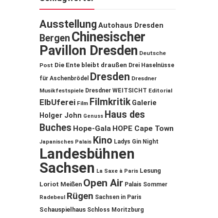
Ausstellung
Autohaus Dresden
Chinesischer
Bergen
Pavillon Dresden
Deutsche
Die Ente bleibt draußen
Post
Drei Haselnüsse
Dresden
für Aschenbrödel
Dresdner
Musikfestspiele
Dresdner WEITSICHT
Editorial
Filmkritik
ElbUferei
Galerie
Film
Haus des
Holger John
Genuss
Buches
Hope-Gala
HOPE Cape Town
Kino
Ladys Gin Night
Japanisches Palais
Landesbühnen
Sachsen
Lesung
La Saxe à Paris
Open Air
Loriot
Meißen
Palais Sommer
Rügen
Sachsen in Paris
Radebeul
Schauspielhaus
Schloss Moritzburg