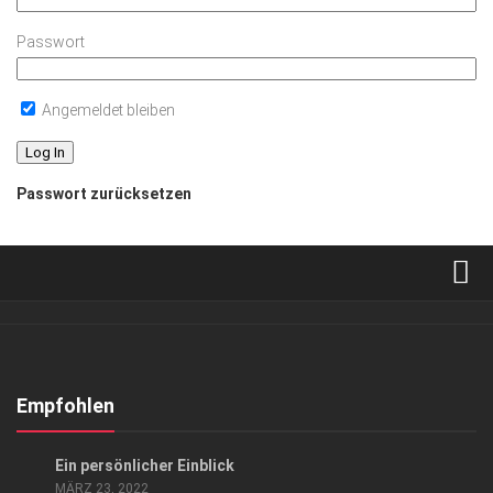
Passwort
Angemeldet bleiben
Passwort zurücksetzen
Verkaufsstellen
Abonnement
Kontakt, Impressum
Empfohlen
Datenschutzerklärung
KUNST & KULTUR
Ein persönlicher Einblick
AGB
MÄRZ 23, 2022