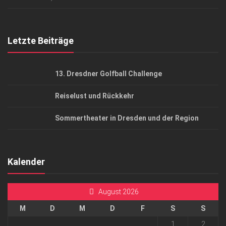
Top Gesundheitsforum Dresden / Ostsachsen
Mediadaten
Letzte Beiträge
13. Dresdner Golfball Challenge
Reiselust und Rückkehr
Sommertheater in Dresden und der Region
Kalender
August 2026
M
D
M
D
F
S
S
1
2