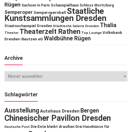
Rügen
Schauspielhaus
Sachsen in Paris
Schloss Moritzburg
Staatliche
Semperoper
Semperopernball
Kunstsammlungen Dresden
Thalia
Staatsschauspiel Dresden
Städtische Galerie Dresden
Theaterzelt Rathen
Volksbank
Theater
Top Lounge
Waldbühne Rügen
Dresden-Bautzen eG
Archive
Schlagwörter
Ausstellung
Bergen
Autohaus Dresden
Chinesischer Pavillon Dresden
Die Ente bleibt draußen
Deutsche Post
Drei Haselnüsse für