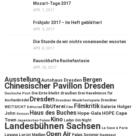
Mozart-Tage 2017
APR. 1, 2017
Frühjahr 2017 – Im Heft geblättert
APR. 5, 2017
Die Stunde da wir nichts voneinander wussten
APR. 8, 2017
Rauschhafte Rachefantasie
APR. 26, 2017
Ausstellung
Bergen
Autohaus Dresden
Chinesischer Pavillon Dresden
Die Ente bleibt draußen
Deutsche Post
Drei Haselnüsse für
Dresden
Aschenbrödel
Dresdner Musikfestspiele
Dresdner
Filmkritik
ElbUferei
Galerie Holger
WEITSICHT
Editorial
Film
Haus des Buches
John
Hope-Gala
HOPE Cape
Genuss
Kino
Town
Ladys Gin Night
Japanisches Palais
Landesbühnen Sachsen
La Saxe à Paris
Open Air
Lesung
Loriot
Meißen
Palais Sommer
Radebeul