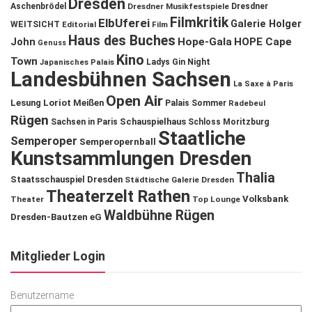
Dresden
Aschenbrödel
Dresdner Musikfestspiele
Dresdner
Filmkritik
ElbUferei
Galerie Holger
WEITSICHT
Editorial
Film
Haus des Buches
John
Hope-Gala
HOPE Cape
Genuss
Kino
Town
Ladys Gin Night
Japanisches Palais
Landesbühnen Sachsen
La Saxe à Paris
Open Air
Lesung
Loriot
Meißen
Palais Sommer
Radebeul
Rügen
Schauspielhaus
Sachsen in Paris
Schloss Moritzburg
Staatliche
Semperoper
Semperopernball
Kunstsammlungen Dresden
Thalia
Staatsschauspiel Dresden
Städtische Galerie Dresden
Theaterzelt Rathen
Volksbank
Theater
Top Lounge
Waldbühne Rügen
Dresden-Bautzen eG
Mitglieder Login
Benutzername