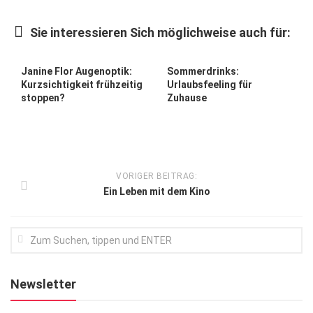
Kunst & Kultur
Sie interessieren Sich möglichweise auch für:
Lifestyle
Ausflug & Reise
Janine Flor Augenoptik:
Sommerdrinks:
Kurzsichtigkeit frühzeitig
Urlaubsfeeling für
Podcast
stoppen?
Zuhause
Top Branchen
SACHSEN IN PARIS
VORIGER BEITRAG:
Ein Leben mit dem Kino
Newsletter