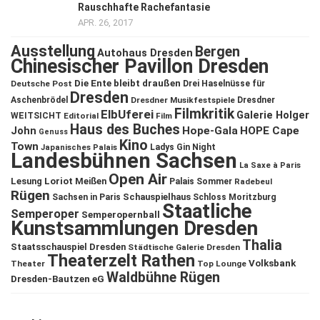
Rauschhafte Rachefantasie
APR. 26, 2017
Ausstellung
Bergen
Autohaus Dresden
Chinesischer Pavillon Dresden
Die Ente bleibt draußen
Deutsche Post
Drei Haselnüsse für
Dresden
Aschenbrödel
Dresdner Musikfestspiele
Dresdner
Filmkritik
ElbUferei
Galerie Holger
WEITSICHT
Editorial
Film
Haus des Buches
John
Hope-Gala
HOPE Cape
Genuss
Kino
Town
Ladys Gin Night
Japanisches Palais
Landesbühnen Sachsen
La Saxe à Paris
Open Air
Lesung
Loriot
Meißen
Palais Sommer
Radebeul
Rügen
Schauspielhaus
Sachsen in Paris
Schloss Moritzburg
Staatliche
Semperoper
Semperopernball
Kunstsammlungen Dresden
Thalia
Staatsschauspiel Dresden
Städtische Galerie Dresden
Theaterzelt Rathen
Volksbank
Theater
Top Lounge
Waldbühne Rügen
Dresden-Bautzen eG