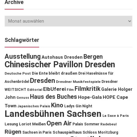
Archive
Schlagwörter
Ausstellung
Bergen
Autohaus Dresden
Chinesischer Pavillon Dresden
Die Ente bleibt draußen
Deutsche Post
Drei Haselnüsse für
Dresden
Aschenbrödel
Dresdner Musikfestspiele
Dresdner
Filmkritik
ElbUferei
Galerie Holger
WEITSICHT
Editorial
Film
Haus des Buches
John
Hope-Gala
HOPE Cape
Genuss
Kino
Town
Ladys Gin Night
Japanisches Palais
Landesbühnen Sachsen
La Saxe à Paris
Open Air
Lesung
Loriot
Meißen
Palais Sommer
Radebeul
Rügen
Schauspielhaus
Sachsen in Paris
Schloss Moritzburg