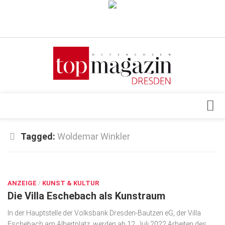
Verkaufsstellen
Abonnement
Kontakt, Impressum
Datenschutzerklärung
AGB
Architektur & Design
Tagged:
Woldemar Winkler
Top Gesundheitsforum Dresden / Ostsachsen
Events
Mediadaten
JUNI 30, 2022
Genuss
ANZEIGE
Geschäft
/
KUNST & KULTUR
Die Villa Eschebach als Kunstraum
gesund & schön
In der Hauptstelle der Volksbank Dresden-Bautzen eG, der Villa
Gesellschaft
Eschebach am Albertplatz, werden ab 12. Juli 2022 Arbeiten des