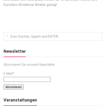
Künstlers Woldemar Winkler gezeigt.
Kunst & Kultur
Lifestyle
Ausflug & Reise
Podcast
Top Branchen
SACHSEN IN PARIS
Newsletter
Abonnieren Sie unseren Newsletter
E-Mail*
Veranstaltungen