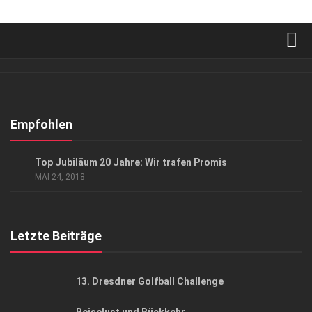
Verkaufsstellen
Abonnement
Kontakt, Impressum
Empfohlen
Datenschutzerklärung
GESELLSCHAFT
/
GESELLSCHAFT
/
KUNST & KULTUR
Top Jubiläum 20 Jahre: Wir trafen Promis
AGB
MAI 24, 2018
Top Gesundheitsforum Dresden / Ostsachsen
Mediadaten
Letzte Beiträge
13. Dresdner Golfball Challenge