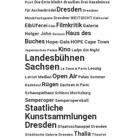
Die Ente bleibt draußen
Post
Drei Haselnüsse
Dresden
für Aschenbrödel
Dresdner
Musikfestspiele
Dresdner WEITSICHT
Editorial
Filmkritik
ElbUferei
Galerie
Film
Haus des
Holger John
Genuss
Buches
Hope-Gala
HOPE Cape Town
Kino
Ladys Gin Night
Japanisches Palais
Landesbühnen
Sachsen
Lesung
La Saxe à Paris
Open Air
Loriot
Meißen
Palais Sommer
Rügen
Sachsen in Paris
Radebeul
Schauspielhaus
Schloss Moritzburg
Semperoper
Semperopernball
Staatliche
Kunstsammlungen
Dresden
Staatsschauspiel Dresden
Thalia
Städtische Galerie Dresden
Theater