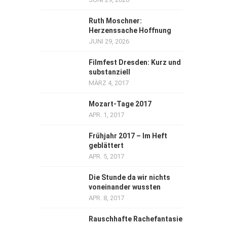
Ruth Moschner:
Herzenssache Hoffnung
JUNI 29, 2026
Filmfest Dresden: Kurz und
substanziell
MÄRZ 4, 2017
Mozart-Tage 2017
APR. 1, 2017
Frühjahr 2017 – Im Heft
geblättert
APR. 5, 2017
Die Stunde da wir nichts
voneinander wussten
APR. 8, 2017
Rauschhafte Rachefantasie