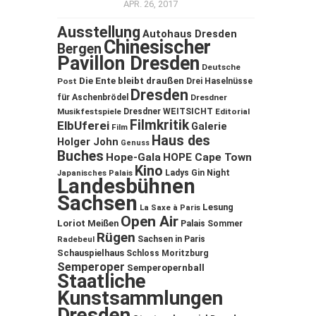
APR. 26, 2017
Ausstellung
Autohaus Dresden
Chinesischer
Bergen
Pavillon Dresden
Deutsche
Die Ente bleibt draußen
Post
Drei Haselnüsse
Dresden
für Aschenbrödel
Dresdner
Musikfestspiele
Dresdner WEITSICHT
Editorial
Filmkritik
ElbUferei
Galerie
Film
Haus des
Holger John
Genuss
Buches
Hope-Gala
HOPE Cape Town
Kino
Ladys Gin Night
Japanisches Palais
Landesbühnen
Sachsen
Lesung
La Saxe à Paris
Open Air
Loriot
Meißen
Palais Sommer
Rügen
Sachsen in Paris
Radebeul
Schauspielhaus
Schloss Moritzburg
Semperoper
Semperopernball
Staatliche
Kunstsammlungen
Dresden